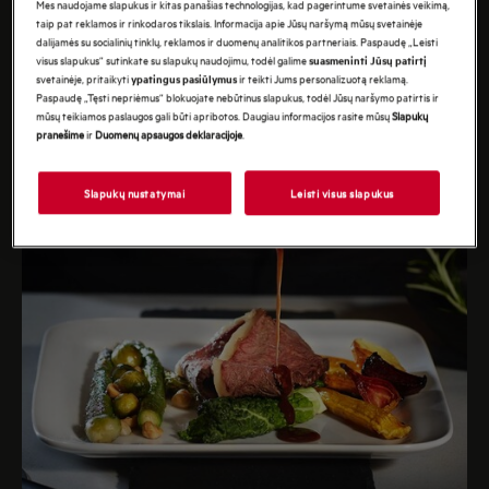
Mes naudojame slapukus ir kitas panašias technologijas, kad pagerintume svetainės veikimą,
taip pat reklamos ir rinkodaros tikslais. Informacija apie Jūsų naršymą mūsų svetainėje
dalijamės su socialinių tinklų, reklamos ir duomenų analitikos partneriais. Paspaudę „Leisti
visus slapukus“ sutinkate su slapukų naudojimu, todėl galime
suasmeninti Jūsų patirtį
svetainėje, pritaikyti
ir teikti Jums personalizuotą reklamą.
ypatingus pasiūlymus
Paspaudę „Tęsti nepriėmus“ blokuojate nebūtinus slapukus, todėl Jūsų naršymo patirtis ir
mūsų teikiamos paslaugos gali būti apribotos. Daugiau informacijos rasite mūsų
Slapukų
pranešime
ir
Duomenų apsaugos deklaracijoje
.
Slapukų nustatymai
Leisti visus slapukus