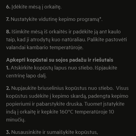
6.
Įdėkite mėsą į orkaitę.
7.
Nustatykite vidutinę kepimo programą*.
8.
Išimkite mėsą iš orkaitės ir padėkite ją ant kaulo
taip, kad ji atrodytų kuo natūraliau. Palikite pastovėti
valandai kambario temperatūroje.
Apkepti kopūstai su sojos padažu ir riešutais
1.
Atskirkite kopūstų lapus nuo stiebo. Išpjaukite
centrinę lapo dalį.
2.
Nupjaukite briuselinius kopūstus nuo stiebo. Visus
kopūstus sudėkite į kepimo skardą, padengta kepimo
popieriumi ir pabarstykite druska. Tuomet įstatykite
indą į orkaitę ir kepkite 160°C temperatūroje 10
minučių.
3.
Nusausinkite ir sumaišykite kopūstus,