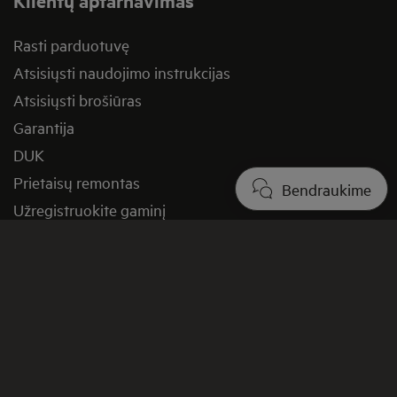
Klientų aptarnavimas
Rasti parduotuvę
Atsisiųsti naudojimo instrukcijas
Atsisiųsti brošiūras
Garantija
DUK
Prietaisų remontas
Bendraukime
Užregistruokite gaminį
Pagalbos straipsniai
Susisiekite su mumis
Grąžinimas