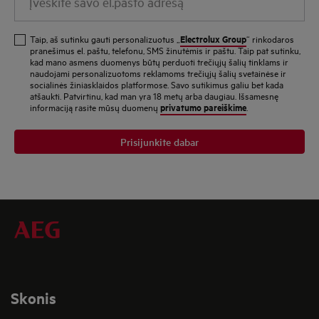
savo
el.pašto
Electrolux Group
Taip, aš sutinku gauti personalizuotus „
“ rinkodaros
adresą
pranešimus el. paštu, telefonu, SMS žinutėmis ir paštu. Taip pat sutinku,
kad mano asmens duomenys būtų perduoti trečiųjų šalių tinklams ir
naudojami personalizuotoms reklamoms trečiųjų šalių svetainėse ir
socialinės žiniasklaidos platformose. Savo sutikimus galiu bet kada
atšaukti. Patvirtinu, kad man yra 18 metų arba daugiau. Išsamesnę
privatumo pareiškime
informaciją rasite mūsų duomenų
.
Prisijunkite dabar
Skonis