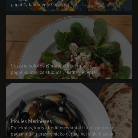
pagal Catalina Velez receptą
Cezario salotos iš maisto likučių
pagal kulinarijos studijos
„
Misfits“ receptą
Moules Marinières
Patiekalas, kuris atrodo nuostabiai ir kurį paprasta
pagaminti – nerasite nieko geriau, nei siūlo klasikinė