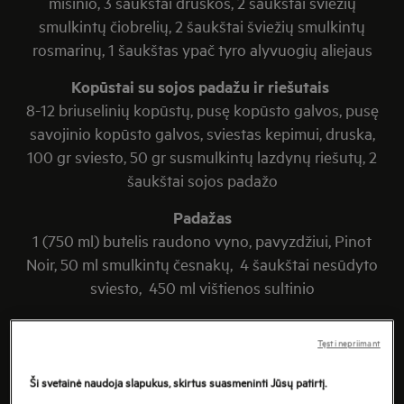
mišinio, 3 šaukštai druskos, 2 šaukštai šviežių
smulkintų čiobrelių, 2 šaukštai šviežių smulkintų
rosmarinų, 1 šaukštas ypač tyro alyvuogių aliejaus
Kopūstai su sojos padažu ir riešutais
8-12 briuselinių kopūstų, pusę kopūsto galvos, pusę
savojinio kopūsto galvos, sviestas kepimui, druska,
100 gr sviesto, 50 gr susmulkintų lazdynų riešutų, 2
šaukštai sojos padažo
Padažas
1 (750 ml) butelis raudono vyno, pavyzdžiui, Pinot
Noir, 50 ml smulkintų česnakų, 4 šaukštai nesūdyto
sviesto, 450 ml vištienos sultinio
Tęsti nepriimant
Ši svetainė naudoja slapukus, skirtus suasmeninti Jūsų patirtį.