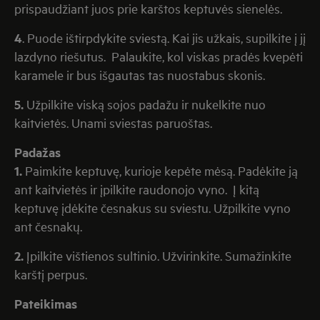
prispaudžiant juos prie karštos keptuvės sienelės.
4
. Puode ištirpdykite sviestą. Kai jis užkais, supilkite į jį
lazdyno riešutus. Palaukite, kol viskas pradės kvepėti
karamele ir bus išgautas tas nuostabus skonis.
5.
Užpilkite viską sojos padažu ir nukelkite nuo
kaitvietės. Unami sviestas paruoštas.
Padažas
1.
Paimkite keptuvę, kurioje kepėte mėsą. Padėkite ją
ant kaitvietės ir įpilkite raudonojo vyno. Į kitą
keptuvę įdėkite česnakus su sviestu. Užpilkite vyno
ant česnakų.
2.
Įpilkite vištienos sultinio. Užvirinkite. Sumažinkite
karštį perpus.
Pateikimas