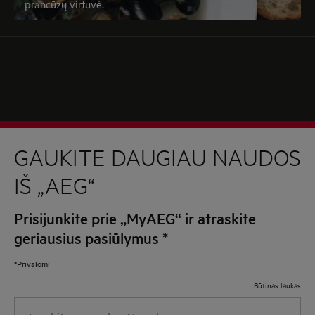
prancūzų virtuvė.
GAUKITE DAUGIAU NAUDOS
IŠ „AEG“
Prisijunkite prie „MyAEG“ ir atraskite
geriausius pasiūlymus
*
*Privalomi
Būtinas laukas
Įveskite