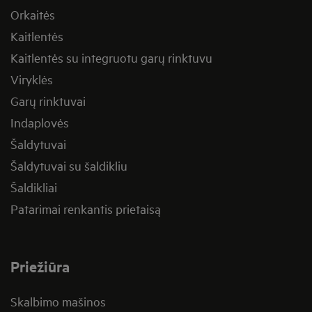
Orkaitės
Kaitlentės
Kaitlentės su integruotu garų rinktuvu
Viryklės
Garų rinktuvai
Indaplovės
Šaldytuvai
Šaldytuvai su šaldikliu
Šaldikliai
Patarimai renkantis prietaisą
Priežiūra
Skalbimo mašinos