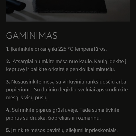
GAMINIMAS
1.
Įkaitinkite orkaitę iki 225 °C temperatūros.
2.
Atsargiai nuimkite mėsą nuo kaulo. Kaulą įdėkite į
keptuvę ir palikite orkaitėje penkiolikai minučių.
3.
Nusausinkite mėsą su virtuviniu rankšluoščiu arba
popieriumi. Su dujiniu degikliu švelniai apskrudinkite
mėsą iš visų pusių.
4.
Sutrinkite pipirus grūstuvėje. Tada sumaišykite
pipirus su druska, čiobreliais ir rozmarinu.
5.
Įtrinkite mėsos paviršių aliejumi ir prieskoniais.