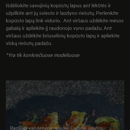
Išdėliokite savojinių kopūstų lapus ant lėkštės ir
užpilkite ant jų sviesto ir lazdyno riešutų. Perlenkite
kopūsto lapą link vidurio. Ant viršaus uždėkite mėsos
gabalą ir apliekite jį raudonojo vyno padažu. Ant
viršaus uždėkite briuselinių kopūsto lapų ir apliekite
viską riešutų padažu.
*Yra tik konkrečiuose modeliuose
Ramiojo vandenyno regiono Cezario salotos