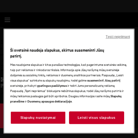
AEG
Tęsti nepriimant
0
Ši svetainė naudoja slapukus, skirtus suasmeninti Jūsų
undefined
patirtį.
Mes naudojame slapukus ir kitas panašias technologijas, kad pagerintume svetainės veikimą,
taip pat reklamos ir rinkodaros tikslais. Informacija apie Jūsų naršymą mūsų svetainėje
dalijamės su socialinių tinklų, reklamos ir duomenų analitikos partneriais. Paspaudę „Leisti
visus slapukus“ sutinkate su slapukų naudojimu, todėl galime
suasmeninti Jūsų patirtį
svetainėje, pritaikyti
ir teikti Jums personalizuotą reklamą.
ypatingus pasiūlymus
Paspaudę „Tęsti nepriėmus“ blokuojate nebūtinus slapukus, todėl Jūsų naršymo patirtis ir
mūsų teikiamos paslaugos gali būti apribotos. Daugiau informacijos rasite mūsų
Slapukų
/
3
ir
.
pranešime
Duomenų apsaugos deklaracijoje
Slapukų nustatymai
Leisti visus slapukus