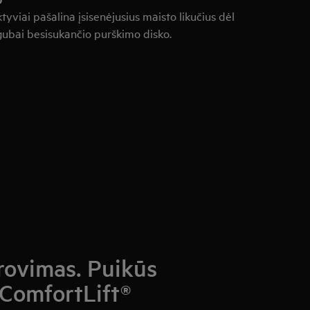
tyviai pašalina įsisenėjusius maisto likučius dėl
gubai besisukančio purškimo disko.
rovimas. Puikūs
 ComfortLift®