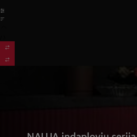
/
3
NAUJA indaplovių serija