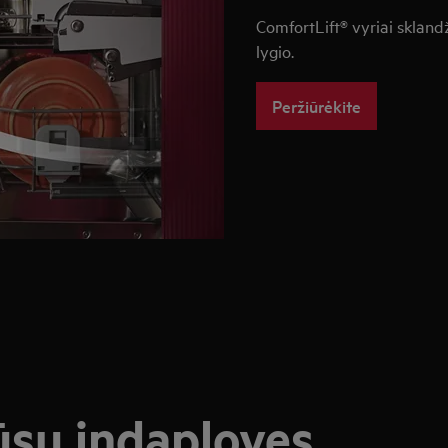
ComfortLift® vyriai sklandži
lygio.
Peržiūrėkite
ūsų indaploves