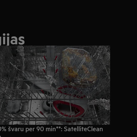
ijas
% švaru per 90 min**: SatelliteClean
o