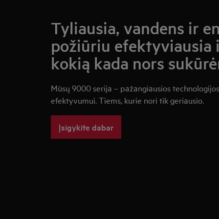
Tyliausia, vandens ir e
požiūriu efektyviausia 
kokią kada nors sukūr
Mūsų 9000 serija – pažangiausios technologijos t
efektyvumui. Tiems, kurie nori tik geriausio.
Įsigykite dabar