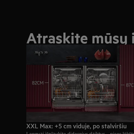
Atraskite mūsų 
XXL Max: +5 cm viduje, po stalviršiu
Lengvai išplaukite didesnius daiktus – picos lėkšt