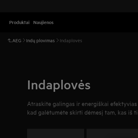
Produktai
Naujienos
AEG
Indų plovimas
Indaplovės
Indaplovės
Atraskite galingas ir energiškai efektyvias
kad galėtumėte skirti dėmesį tam, kas iš t