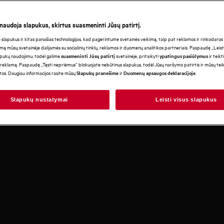
 naudoja slapukus, skirtus suasmeninti Jūsų patirtį.
lapukus ir kitas panašias technologijas, kad pagerintume svetainės veikimą, taip pat reklamos ir rinkodaros ti
Reikia pagalbos
mą mūsų svetainėje dalijamės su socialinių tinklų, reklamos ir duomenų analitikos partneriais. Paspaudę „Leist
daplovė
renkantis?
apukų naudojimu, todėl galime
svetainėje, pritaikyti
ir teikt
suasmeninti Jūsų patirtį
ypatingus pasiūlymus
reklamą. Paspaudę „Tęsti nepriėmus“ blokuojate nebūtinus slapukus, todėl Jūsų naršymo patirtis ir mūsų te
otos. Daugiau informacijos rasite mūsų
ir
.
Slapukų pranešime
Duomenų apsaugos deklaracijoje
Slapukų nustatymai
Leisti visus slapukus