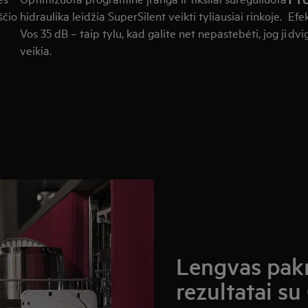
ščio
hidraulika leidžia SuperSilent veikti tyliausiai rinkoje.
Efek
Vos 35 dB – taip tylu, kad galite net nepastebėti, jog ji
dvi
veikia.
Lengvas pak
rezultatai su