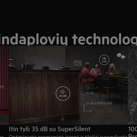
indaplovių technolog
Itin tyli: 35 dB su SuperSilent
100
Pr
es
Optimizuota programinė įranga ir tiksliai sureguliuota