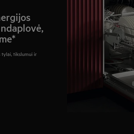
nergijos
indaplovė,
ėme*
ylai, tikslumui ir