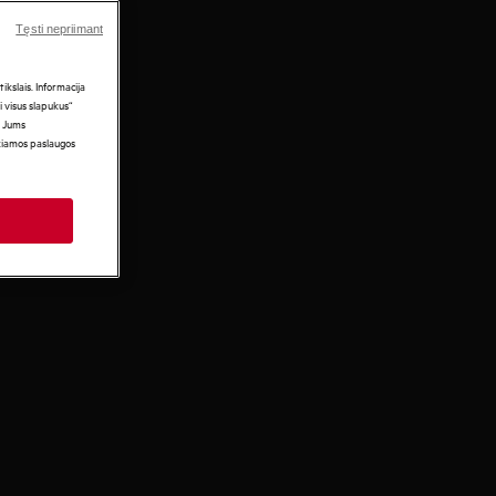
Tęsti nepriimant
kslais. Informacija
i visus slapukus“
i Jums
ikiamos paslaugos