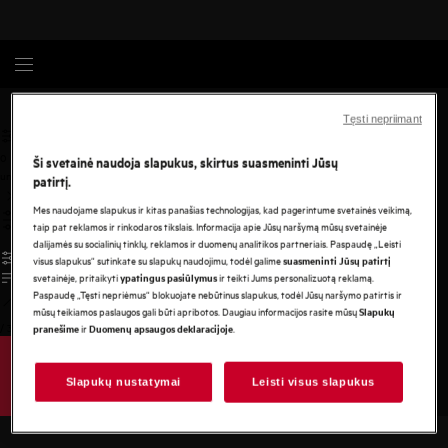
AEG
Tęsti nepriimant
0
Ši svetainė naudoja slapukus, skirtus suasmeninti Jūsų
undefined
patirtį.
Mes naudojame slapukus ir kitas panašias technologijas, kad pagerintume svetainės veikimą,
taip pat reklamos ir rinkodaros tikslais. Informacija apie Jūsų naršymą mūsų svetainėje
dalijamės su socialinių tinklų, reklamos ir duomenų analitikos partneriais. Paspaudę „Leisti
visus slapukus“ sutinkate su slapukų naudojimu, todėl galime
suasmeninti Jūsų patirtį
svetainėje, pritaikyti
ir teikti Jums personalizuotą reklamą.
ypatingus pasiūlymus
Paspaudę „Tęsti nepriėmus“ blokuojate nebūtinus slapukus, todėl Jūsų naršymo patirtis ir
mūsų teikiamos paslaugos gali būti apribotos. Daugiau informacijos rasite mūsų
Slapukų
/
3
ir
.
pranešime
Duomenų apsaugos deklaracijoje
Slapukų nustatymai
Leisti visus slapukus