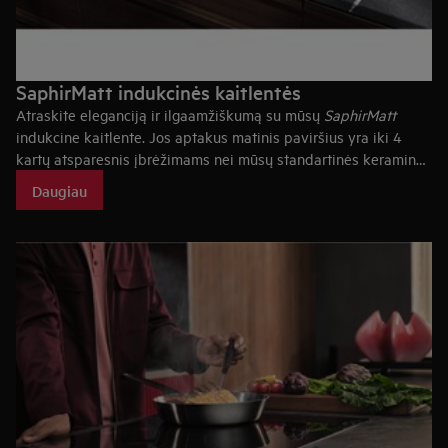
SaphirMatt indukcinės kaitlentės
Atraskite eleganciją ir ilgaamžiškumą su mūsų
SaphirMatt
indukcine kaitlente. Jos aptakus matinis paviršius yra iki 4
kartų atsparesnis įbrėžimams nei mūsų standartinės keraminės
kaitlentės.*
Daugiau