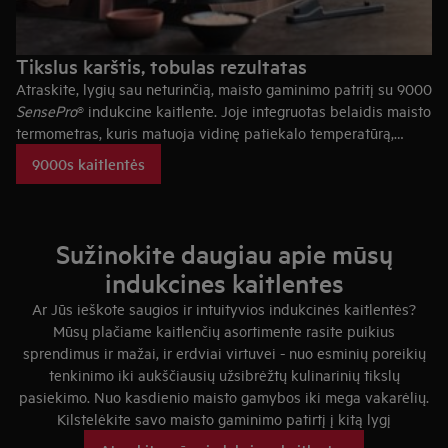
Tikslus karštis, tobulas rezultatas
Atraskite, lygių sau neturinčią, maisto gaminimo patritį su 9000
SensePro
® indukcine kaitlente. Joje integruotas belaidis maisto
termometras, kuris matuoja vidinę patiekalo temperatūrą,
užtikrins, kad maistas būtų paruoštas idealiai pagal jūsų norą.
9000s kaitlentės
Ryškus spalvotas jutiklinis ekranas sklandžiam valdymui ir
pagalbinės gaminimo funkcijos padės jums kurti restorano
lygio patiekalus.
Sužinokite daugiau apie mūsų
indukcines kaitlentes
Ar Jūs ieškote saugios ir intuityvios indukcinės kaitlentės?
Mūsų plačiame kaitlenčių asortimente rasite puikius
sprendimus ir mažai, ir erdviai virtuvei - nuo esminių poreikių
tenkinimo iki aukščiausių užsibrėžtų kulinarinių tikslų
pasiekimo. Nuo kasdienio maisto gamybos iki mega vakarėlių.
Kilstelėkite savo maisto gaminimo patirtį į kitą lygį