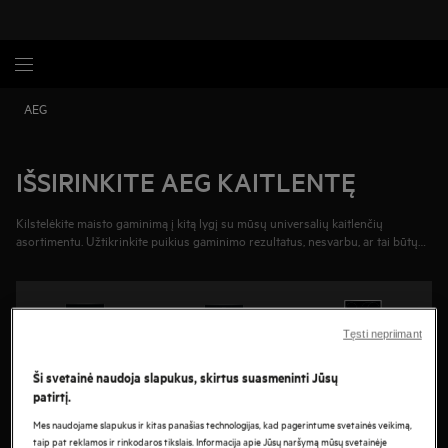
AEG
IŠSIRINKITE AEG KAITLENTĘ
Kilstelėkite
maisto gaminimą į kitą lygį su mūsų universalių kaitlenčių
asortimentu.
Užtikrinkite puikius gaminimo rezultatus, nesvarbu, ar tai būtų
maistas dviems, ar vakarienė su draugais.
Kontroliuokite skonį ir gaminkite su
dar didesniu preciziškumu.
Tęsti nepriimant
Indukcinė kaitlentė
Kombinuota kaitlentė
Elektrinė kaitlentė
Ši svetainė naudoja slapukus, skirtus suasmeninti Jūsų
patirtį.
Mes naudojame slapukus ir kitas panašias technologijas, kad pagerintume svetainės veikimą,
Pirkimo gidas
taip pat reklamos ir rinkodaros tikslais. Informacija apie Jūsų naršymą mūsų svetainėje