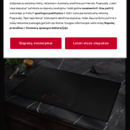
dalijamės su socialinių tinklų, reklamos ir duomenų analitikos partneriais. Paspaudę „Leisti
Dujinė kaitlentė
visus slapukus“ sutinkate su slapukų naudojimu, todėl galime
suasmeninti Jūsų patirtį
svetainėje, pritaikyti
ir teikti Jums personalizuotą reklamą.
ypatingus pasiūlymus
Paspaudę „Tęsti nepriėmus“ blokuojate nebūtinus slapukus, todėl Jūsų naršymo patirtis ir
mūsų teikiamos paslaugos gali būti apribotos. Daugiau informacijos rasite mūsų
Slapukų
ir
.
pranešime
Duomenų apsaugos deklaracijoje
Slapukų nustatymai
Leisti visus slapukus