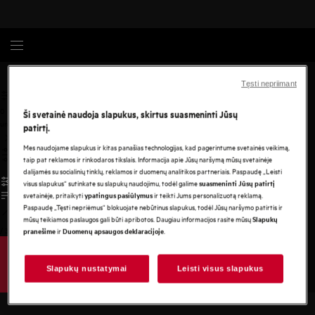
AEG
Tęsti nepriimant
0
Ši svetainė naudoja slapukus, skirtus suasmeninti Jūsų
undefined
patirtį.
Mes naudojame slapukus ir kitas panašias technologijas, kad pagerintume svetainės veikimą,
taip pat reklamos ir rinkodaros tikslais. Informacija apie Jūsų naršymą mūsų svetainėje
dalijamės su socialinių tinklų, reklamos ir duomenų analitikos partneriais. Paspaudę „Leisti
visus slapukus“ sutinkate su slapukų naudojimu, todėl galime
suasmeninti Jūsų patirtį
svetainėje, pritaikyti
ir teikti Jums personalizuotą reklamą.
ypatingus pasiūlymus
Paspaudę „Tęsti nepriėmus“ blokuojate nebūtinus slapukus, todėl Jūsų naršymo patirtis ir
mūsų teikiamos paslaugos gali būti apribotos. Daugiau informacijos rasite mūsų
Slapukų
/
3
ir
.
pranešime
Duomenų apsaugos deklaracijoje
Slapukų nustatymai
Leisti visus slapukus