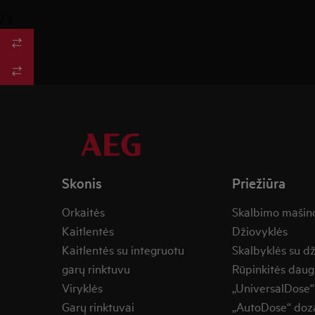
/
3
Skonis
Priežiūra
Orkaitės
Skalbimo mašin
Kaitlentės
Džiovyklės
Kaitlentės su integruotu
Skalbyklės su d
garų rinktuvu
Rūpinkitės daug
Viryklės
„UniversalDose“
Garų rinktuvai
„AutoDose“ doza