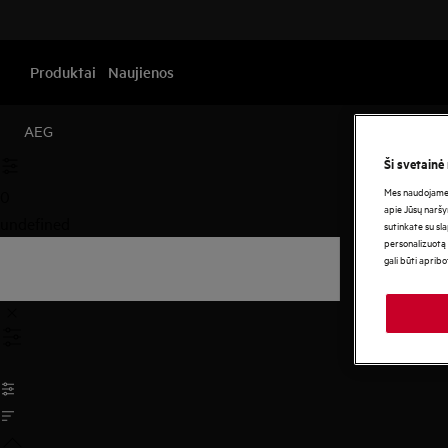
Produktai
Naujienos
AEG
Ši svetainė
Mes naudojame s
0
apie Jūsų naršy
undefined
sutinkate su sl
personalizuotą 
gali būti aprib