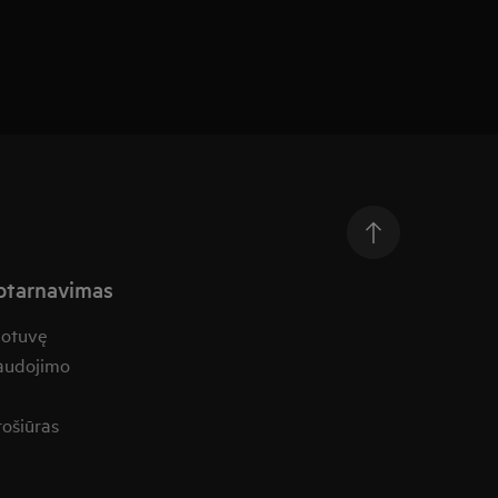
aptarnavimas
uotuvę
naudojimo
rošiūras