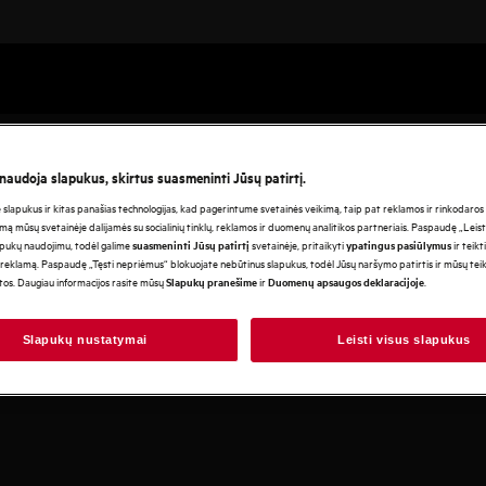
 naudoja slapukus, skirtus suasmeninti Jūsų patirtį.
lapukus ir kitas panašias technologijas, kad pagerintume svetainės veikimą, taip pat reklamos ir rinkodaros ti
mą mūsų svetainėje dalijamės su socialinių tinklų, reklamos ir duomenų analitikos partneriais. Paspaudę „Leist
apukų naudojimu, todėl galime
svetainėje, pritaikyti
ir teikt
suasmeninti Jūsų patirtį
ypatingus pasiūlymus
reklamą. Paspaudę „Tęsti nepriėmus“ blokuojate nebūtinus slapukus, todėl Jūsų naršymo patirtis ir mūsų te
otos. Daugiau informacijos rasite mūsų
ir
.
Slapukų pranešime
Duomenų apsaugos deklaracijoje
Slapukų nustatymai
Leisti visus slapukus