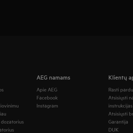
AEG namams
Klientų 
os
Apie AEG
Rasti pard
Facebook
Atsisiųsti 
žiovinimu
Instagram
instrukcijas
iau
Atsisiųsti b
 dozatorius
Garantija
torius
DUK