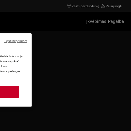
Rasti parduotuvę
Prisijungti
Įkvėpimas
Pagalba
Tęsti nepriimant
kslais. Informacija
i visus slapukus“
i Jums
ikiamos paslaugos