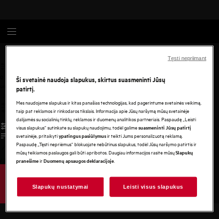
AEG
Tęsti nepriimant
0
Ši svetainė naudoja slapukus, skirtus suasmeninti Jūsų
undefined
patirtį.
Mes naudojame slapukus ir kitas panašias technologijas, kad pagerintume svetainės veikimą,
taip pat reklamos ir rinkodaros tikslais. Informacija apie Jūsų naršymą mūsų svetainėje
dalijamės su socialinių tinklų, reklamos ir duomenų analitikos partneriais. Paspaudę „Leisti
visus slapukus“ sutinkate su slapukų naudojimu, todėl galime
suasmeninti Jūsų patirtį
svetainėje, pritaikyti
ir teikti Jums personalizuotą reklamą.
ypatingus pasiūlymus
Paspaudę „Tęsti nepriėmus“ blokuojate nebūtinus slapukus, todėl Jūsų naršymo patirtis ir
mūsų teikiamos paslaugos gali būti apribotos. Daugiau informacijos rasite mūsų
Slapukų
/
3
ir
.
pranešime
Duomenų apsaugos deklaracijoje
Slapukų nustatymai
Leisti visus slapukus