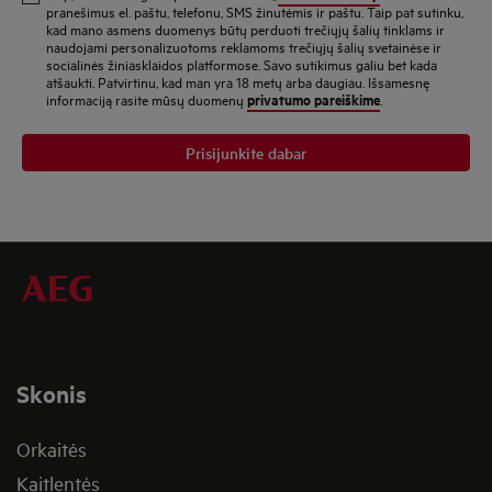
adresą
pranešimus el. paštu, telefonu, SMS žinutėmis ir paštu. Taip pat sutinku,
kad mano asmens duomenys būtų perduoti trečiųjų šalių tinklams ir
naudojami personalizuotoms reklamoms trečiųjų šalių svetainėse ir
socialinės žiniasklaidos platformose. Savo sutikimus galiu bet kada
atšaukti. Patvirtinu, kad man yra 18 metų arba daugiau. Išsamesnę
privatumo pareiškime
informaciją rasite mūsų duomenų
.
Prisijunkite dabar
Skonis
Orkaitės
Kaitlentės