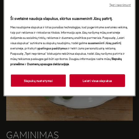
Tęsti nepriimant
Ši svetainė naudoja slapukus, skirtus suasmeninti Jūsų patirtį.
Mes naudojame slapukus ir kitas panašias technologijas, kad pagerintume svetainės veikimą,
taip pat reklamos ir rinkodaros tikslais. Informacija apie Jūsų naršymą mūsų svetainėje
dalijamės su socialinių tinklų, reklamos ir duomenų analitikos partneriais. Paspaudę „Leisti
visus slapukus“ sutinkate su slapukų naudojimu, todėl galime
suasmeninti Jūsų patirtį
svetainėje, pritaikyti
ir teikti Jums personalizuotą reklamą.
ypatingus pasiūlymus
Paspaudę „Tęsti nepriėmus“ blokuojate nebūtinus slapukus, todėl Jūsų naršymo patirtis ir
mūsų teikiamos paslaugos gali būti apribotos. Daugiau informacijos rasite mūsų
Slapukų
pranešime
ir
Duomenų apsaugos deklaracijoje
.
Slapukų nustatymai
Leisti visus slapukus
GAMINIMAS