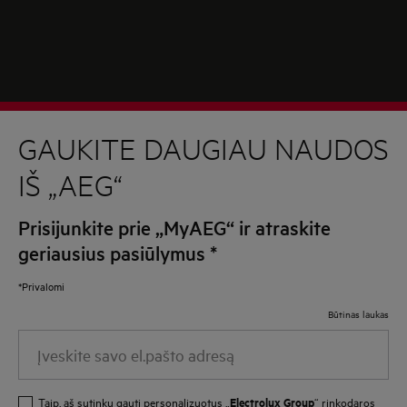
GAUKITE DAUGIAU NAUDOS
IŠ „AEG“
Prisijunkite prie „MyAEG“ ir atraskite
geriausius pasiūlymus
*
*Privalomi
Būtinas laukas
Įveskite
savo
el.pašto
Electrolux Group
Taip, aš sutinku gauti personalizuotus „
“ rinkodaros