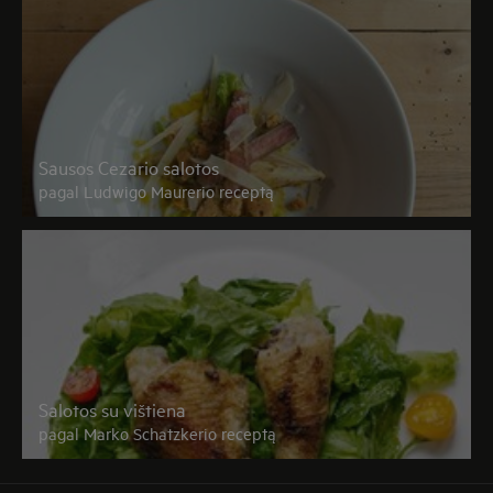
Sausos Cezario salotos
pagal Ludwigo Maurerio receptą
Salotos su vištiena
pagal Marko Schatzkerio receptą