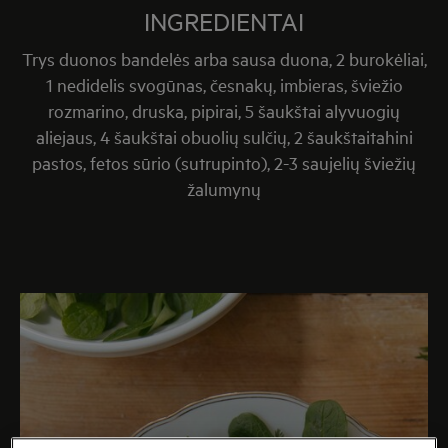
INGREDIENTAI
Trys duonos bandelės arba sausa duona, 2 burokėliai,
1 nedidelis svogūnas, česnakų, imbieras, šviežio
rozmarino, druska, pipirai, 5
šaukštai alyvuogių
aliejaus,
4
šaukštai obuolių sulčių,
2 šaukštai
tahini
pastos, fetos sūrio (sutrupinto),
2-3
saujelių šviežių
žalumynų