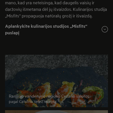
mano, kad yra neteisinga, kad daugelis vaisių ir
daržovių išmetama dėl jų išvaizdos. Kulinarijos studija
„Misfits“ propaguoja natūralų grožį ir išvaizdą.
Aplankykite kulinarijos studijos „Misfits“
puslapį
Ramiojo vandenyno regiono Cezario salotos
pagal Catalina Velez receptą