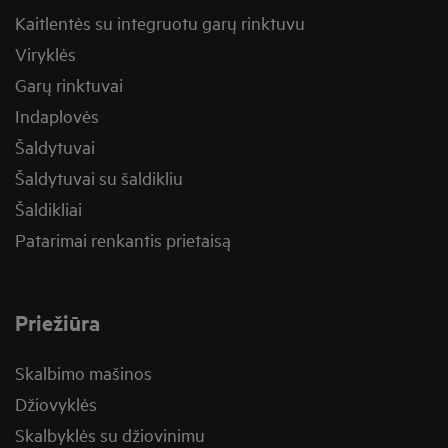
Kaitlentės su integruotu garų rinktuvu
Viryklės
Garų rinktuvai
Indaplovės
Šaldytuvai
Šaldytuvai su šaldikliu
Šaldikliai
Patarimai renkantis prietaisą
Priežiūra
Skalbimo mašinos
Džiovyklės
Skalbyklės su džiovinimu