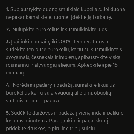
1.
Supjaustykite duoną smulkiais kubeliais. Jei duona
nepakankamai kieta, tuomet įdėkite ją į orkaitę.
2.
Nulupkite burokėlius ir susmulkinkite juos.
3.
Įkaitinkite orkaitę iki 200ºC temperatūros ir
sudėkite ten pusę burokėlių, kartu su susmulkintais
svogūnais, česnakais ir imbieru, apibarstykite viską
rosmarinu ir alyvuogių aliejumi. Apkepkite apie 15
minučių.
4.
Norėdami padaryti padažą, sumalkite likusius
burokėlius kartu su alyvuogių aliejumi, obuolių
sultimis ir tahini padažu.
5.
Sudėkite daržoves ir padažą į vieną indą ir palikite
kelioms minutėms. Paragaukite ir pagal skonį
pridėkite druskos, pipirų ir citrinų sulčių.