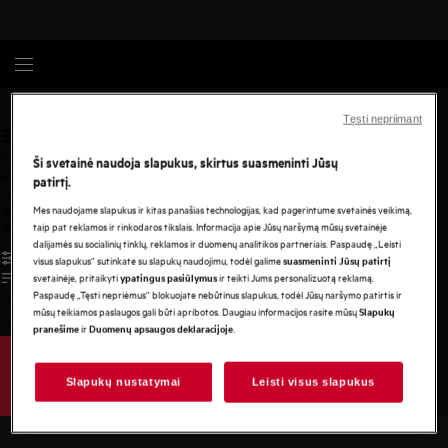
AEG
Tęsti nepriimant
0
Ši svetainė naudoja slapukus, skirtus suasmeninti Jūsų
undefined
patirtį.
Mes naudojame slapukus ir kitas panašias technologijas, kad pagerintume svetainės veikimą,
taip pat reklamos ir rinkodaros tikslais. Informacija apie Jūsų naršymą mūsų svetainėje
dalijamės su socialinių tinklų, reklamos ir duomenų analitikos partneriais. Paspaudę „Leisti
visus slapukus“ sutinkate su slapukų naudojimu, todėl galime
suasmeninti Jūsų patirtį
svetainėje, pritaikyti
ir teikti Jums personalizuotą reklamą.
ypatingus pasiūlymus
Paspaudę „Tęsti nepriėmus“ blokuojate nebūtinus slapukus, todėl Jūsų naršymo patirtis ir
mūsų teikiamos paslaugos gali būti apribotos. Daugiau informacijos rasite mūsų
Slapukų
/
3
ir
.
pranešime
Duomenų apsaugos deklaracijoje
Slapukų nustatymai
Leisti visus slapukus