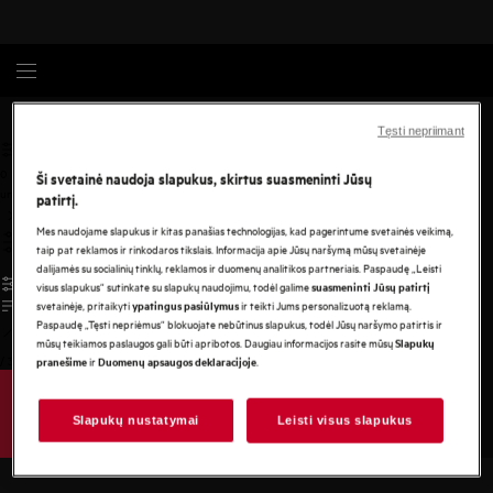
AEG
Tęsti nepriimant
0
Ši svetainė naudoja slapukus, skirtus suasmeninti Jūsų
undefined
patirtį.
Mes naudojame slapukus ir kitas panašias technologijas, kad pagerintume svetainės veikimą,
taip pat reklamos ir rinkodaros tikslais. Informacija apie Jūsų naršymą mūsų svetainėje
dalijamės su socialinių tinklų, reklamos ir duomenų analitikos partneriais. Paspaudę „Leisti
visus slapukus“ sutinkate su slapukų naudojimu, todėl galime
suasmeninti Jūsų patirtį
svetainėje, pritaikyti
ir teikti Jums personalizuotą reklamą.
ypatingus pasiūlymus
Paspaudę „Tęsti nepriėmus“ blokuojate nebūtinus slapukus, todėl Jūsų naršymo patirtis ir
mūsų teikiamos paslaugos gali būti apribotos. Daugiau informacijos rasite mūsų
Slapukų
/
3
ir
.
pranešime
Duomenų apsaugos deklaracijoje
Slapukų nustatymai
Leisti visus slapukus