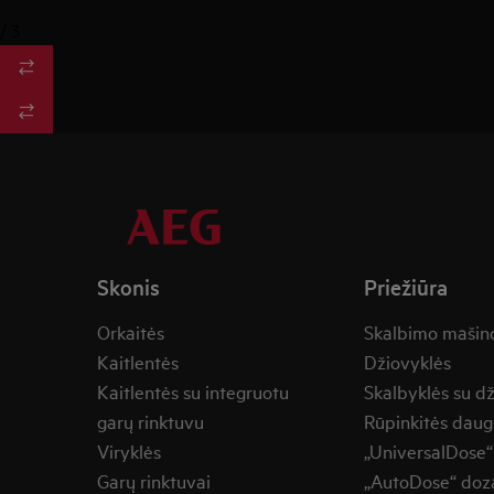
/
3
Skonis
Priežiūra
Orkaitės
Skalbimo mašin
Kaitlentės
Džiovyklės
Kaitlentės su integruotu
Skalbyklės su d
garų rinktuvu
Rūpinkitės daug
Viryklės
„UniversalDose“
Garų rinktuvai
„AutoDose“ doza