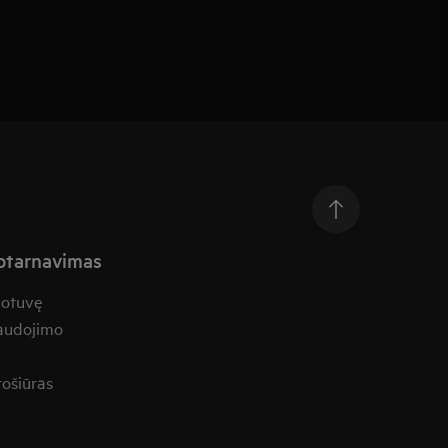
aptarnavimas
uotuvę
naudojimo
rošiūras