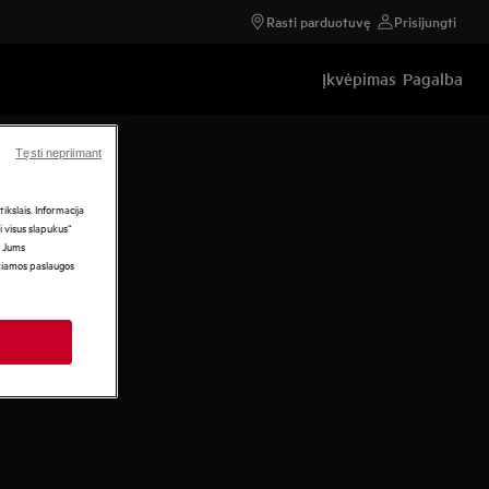
Rasti parduotuvę
Prisijungti
Įkvėpimas
Pagalba
Tęsti nepriimant
kslais. Informacija
i visus slapukus“
i Jums
ikiamos paslaugos