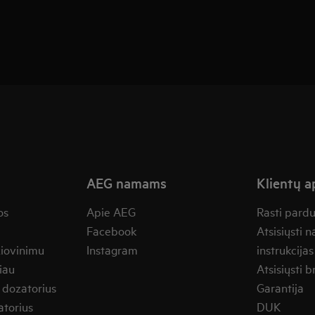
AEG namams
Klientų 
os
Apie AEG
Rasti pard
Facebook
Atsisiųsti 
žiovinimu
Instagram
instrukcijas
iau
Atsisiųsti b
 dozatorius
Garantija
torius
DUK