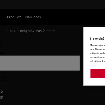
Produktai
Naujienos
AEG
Indų plovimas
Priedai
Ši svetainė
Mes naudojame s
0
apie Jūsų naršy
undefined
sutinkate su sl
personalizuotą 
gali būti aprib