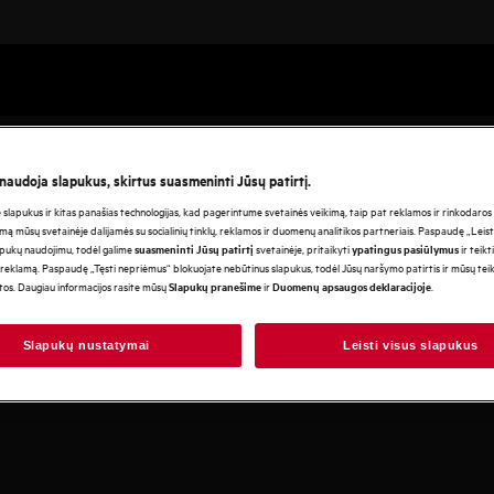
 naudoja slapukus, skirtus suasmeninti Jūsų patirtį.
lapukus ir kitas panašias technologijas, kad pagerintume svetainės veikimą, taip pat reklamos ir rinkodaros ti
mą mūsų svetainėje dalijamės su socialinių tinklų, reklamos ir duomenų analitikos partneriais. Paspaudę „Leist
apukų naudojimu, todėl galime
svetainėje, pritaikyti
ir teikt
suasmeninti Jūsų patirtį
ypatingus pasiūlymus
reklamą. Paspaudę „Tęsti nepriėmus“ blokuojate nebūtinus slapukus, todėl Jūsų naršymo patirtis ir mūsų te
otos. Daugiau informacijos rasite mūsų
ir
.
Slapukų pranešime
Duomenų apsaugos deklaracijoje
Slapukų nustatymai
Leisti visus slapukus