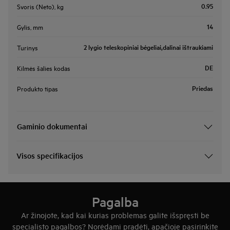
0.95
Svoris (Neto), kg
14
Gylis, mm
2 lygio teleskopiniai bėgeliai,dalinai ištraukiami
Turinys
DE
Kilmės šalies kodas
Priedas
Produkto tipas
Gaminio dokumentai
Visos specifikacijos
Pagalba
Ar žinojote, kad kai kurias problemas galite išspręsti be
specialisto pagalbos? Norėdami pradėti, apačioje pasirinkite