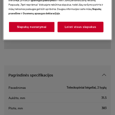
Paspaudę „Tęsti nepriėmus“ blokuojate nebūtinus slapukus, todėl Jūsų naršymo patirtis ir
TR2LV
mūsų teikiamos paslaugos gali būti apribotos. Daugiau informacijos rasite mūsų
Slapukų
Teleskopiniai bėgeliai, 2 lygių
ir
.
pranešime
Duomenų apsaugos deklaracijoje
Pagrindiniai privalumai
Slapukų nustatymai
Leisti visus slapukus
Mūsų teleskopinius bėgelius galima ištraukti ir užfiksuoti, kad būtų galima
lengvai pasiekti karštus prikaistuvius. 2 lygis.
Pagrindinės specifikacijos
Teleskopiniai bėgeliai, 2 lygių
Pavadinimas
31.5
Aukštis, mm
383
Plotis, mm