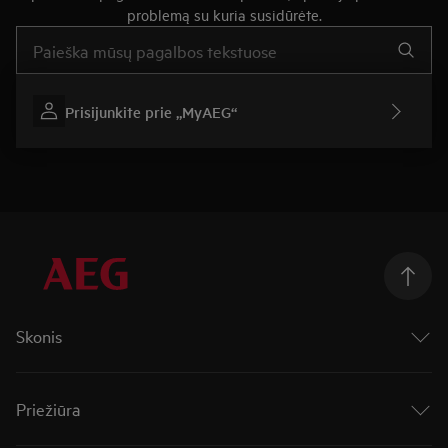
problemą su kuria susidūrėte.
Įveskite tekstą, jei norite ieškoti pagalbinių straipsnių
Prisijunkite prie „MyAEG“
Skonis
Orkaitės
Kaitlentės
Priežiūra
Kaitlentės su integruotu garų rinktuvu
Viryklės