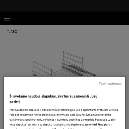
AEG
Tęsti nepriimant
Ši svetainė naudoja slapukus, skirtus suasmeninti Jūsų
patirtį.
Mes naudojame slapukus ir kitas panašias technologijas, kad pagerintume svetainės veikimą,
Spustelėkite, kad padidintumėte mastelį
taip pat reklamos ir rinkodaros tikslais. Informacija apie Jūsų naršymą mūsų svetainėje
dalijamės su socialinių tinklų, reklamos ir duomenų analitikos partneriais. Paspaudę „Leisti
visus slapukus“ sutinkate su slapukų naudojimu, todėl galime
suasmeninti Jūsų patirtį
svetainėje, pritaikyti
ir teikti Jums personalizuotą reklamą.
ypatingus pasiūlymus