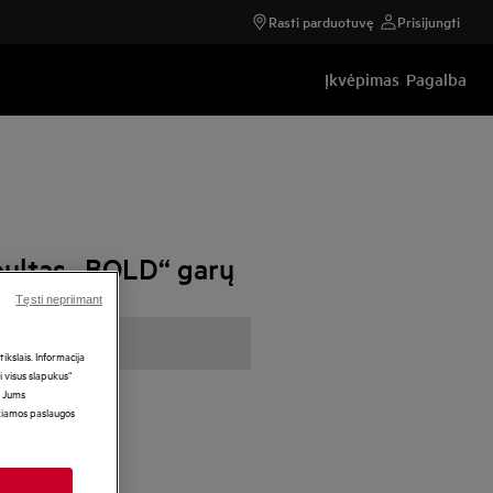
Rasti parduotuvę
Prisijungti
Įkvėpimas
Pagalba
pultas „BOLD“ garų
Tęsti nepriimant
kslais. Informacija
i visus slapukus“
i Jums
ikiamos paslaugos