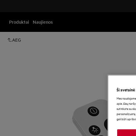
Produktai
Naujienos
AEG
Ši svetainė
Mes naudojame s
apie Jūsų naršy
sutinkate su sl
personalizuotą 
gali būti aprib