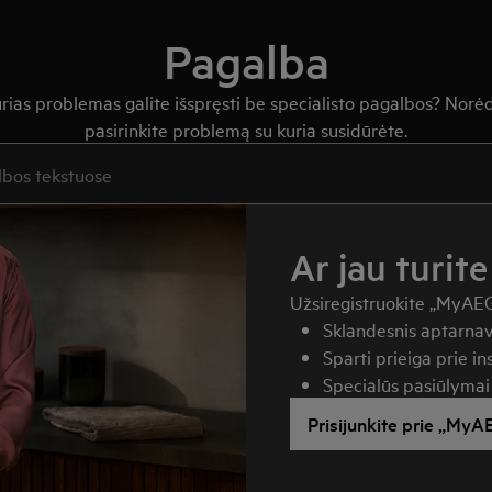
Pagalba
kurias problemas galite išspręsti be specialisto pagalbos? Norė
pasirinkite problemą su kuria susidūrėte.
ite ieškoti pagalbinių straipsnių
Ar jau turite
Užsiregistruokite „MyAEG“ 
Sklandesnis aptarnav
Sparti prieiga prie i
Specialūs pasiūlymai 
Prisijunkite prie „MyA