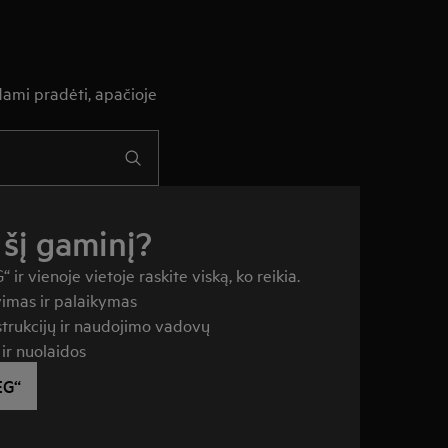
dami pradėti, apačioje
 šį gaminį?
ir vienoje vietoje raskite viską, ko reikia.
imas ir palaikymas
nstrukcijų ir naudojimo vadovų
ir nuolaidos
EG“