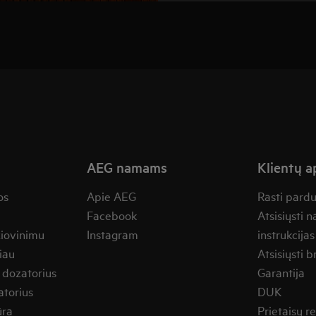
AEG namams
Klientų 
os
Apie AEG
Rasti pard
Facebook
Atsisiųsti 
žiovinimu
Instagram
instrukcijas
iau
Atsisiųsti b
 dozatorius
Garantija
torius
DUK
ūra
Prietaisų 