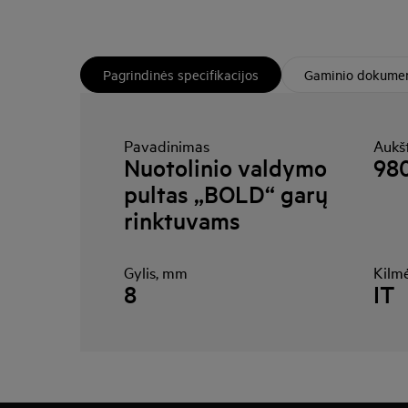
Pagrindinės specifikacijos
Gaminio dokumen
Pavadinimas
Aukš
Nuotolinio valdymo
98
pultas „BOLD“ garų
rinktuvams
Gylis, mm
Kilmė
8
IT