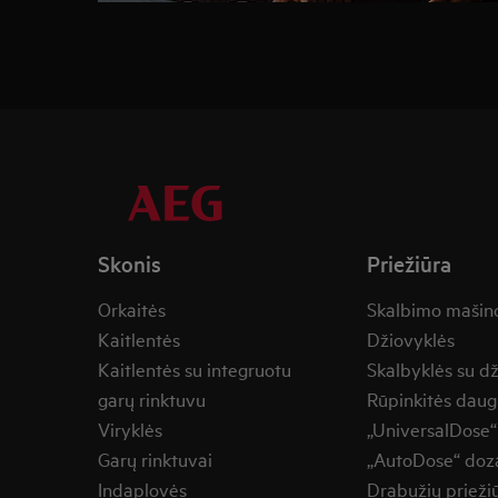
Skonis
Priežiūra
Orkaitės
Skalbimo mašin
Kaitlentės
Džiovyklės
Kaitlentės su integruotu
Skalbyklės su d
garų rinktuvu
Rūpinkitės daug
Viryklės
„UniversalDose“
Garų rinktuvai
„AutoDose“ doza
Indaplovės
Drabužių prieži