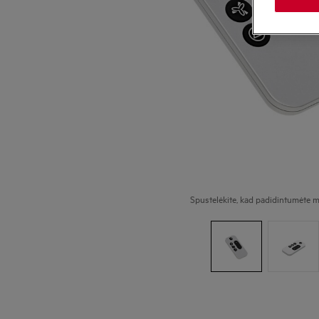
Spustelėkite, kad padidintumėte m