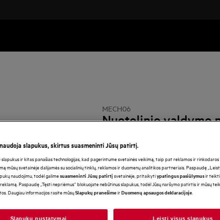
MECH06
Nuotolinio valdymo 
rinktuvams
 naudoja slapukus, skirtus suasmeninti Jūsų patirtį.
lapukus ir kitas panašias technologijas, kad pagerintume svetainės veikimą, taip pat reklamos ir rinkodaros ti
mą mūsų svetainėje dalijamės su socialinių tinklų, reklamos ir duomenų analitikos partneriais. Paspaudę „Leist
apukų naudojimu, todėl galime
svetainėje, pritaikyti
ir teikt
suasmeninti Jūsų patirtį
ypatingus pasiūlymus
reklamą. Paspaudę „Tęsti nepriėmus“ blokuojate nebūtinus slapukus, todėl Jūsų naršymo patirtis ir mūsų te
otos. Daugiau informacijos rasite mūsų
ir
.
Slapukų pranešime
Duomenų apsaugos deklaracijoje
Slapukų nustatymai
Leisti visus slapukus