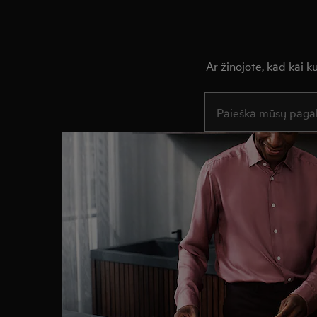
Ar žinojote, kad kai 
Įveskite tekstą, jei nor