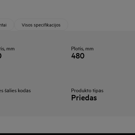
tai
Visos specifikacijos
tis, mm
Plotis, mm
0
480
s šalies kodas
Produkto tipas
Priedas