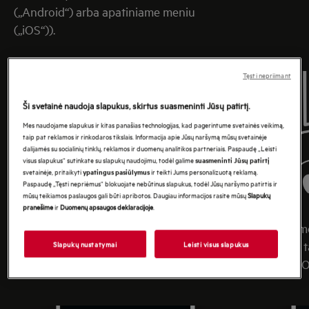
(„Android“) arba apatiniame meniu
(„iOS“)).
Tęsti nepriimant
Ši svetainė naudoja slapukus, skirtus suasmeninti Jūsų patirtį.
Mes naudojame slapukus ir kitas panašias technologijas, kad pagerintume svetainės veikimą,
taip pat reklamos ir rinkodaros tikslais. Informacija apie Jūsų naršymą mūsų svetainėje
dalijamės su socialinių tinklų, reklamos ir duomenų analitikos partneriais. Paspaudę „Leisti
visus slapukus“ sutinkate su slapukų naudojimu, todėl galime
suasmeninti Jūsų patirtį
svetainėje, pritaikyti
ir teikti Jums personalizuotą reklamą.
ypatingus pasiūlymus
Paspaudę „Tęsti nepriėmus“ blokuojate nebūtinus slapukus, todėl Jūsų naršymo patirtis ir
mūsų teikiamos paslaugos gali būti apribotos. Daugiau informacijos rasite mūsų
Slapukų
pranešime
ir
Duomenų apsaugos deklaracijoje
.
5. Įjunkite „Wifi“ prietaise. Norėdami įjungti
Prisijungi
prietaiso „WiFi“: Žiūrėkite vartotojo vadovo
pobūdžio, t
Slapukų nustatymai
Leisti visus slapukus
skyrių „Prisijungimas prie „WiFi“.
tik Apple i