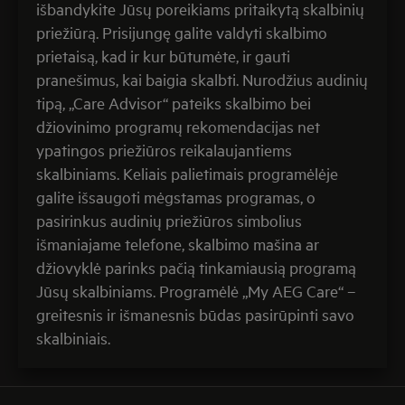
išbandykite Jūsų poreikiams pritaikytą skalbinių
priežiūrą. Prisijungę galite valdyti skalbimo
prietaisą, kad ir kur būtumėte, ir gauti
pranešimus, kai baigia skalbti. Nurodžius audinių
tipą, „Care Advisor“ pateiks skalbimo bei
džiovinimo programų rekomendacijas net
ypatingos priežiūros reikalaujantiems
skalbiniams. Keliais palietimais programėlėje
galite išsaugoti mėgstamas programas, o
pasirinkus audinių priežiūros simbolius
išmaniajame telefone, skalbimo mašina ar
džiovyklė parinks pačią tinkamiausią programą
Jūsų skalbiniams. Programėlė „My AEG Care“ –
greitesnis ir išmanesnis būdas pasirūpinti savo
skalbiniais.