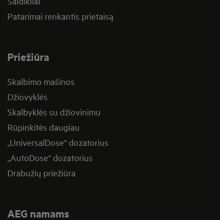
Šaldikliai
Patarimai renkantis prietaisą
Priežiūra
Skalbimo mašinos
Džiovyklės
Skalbyklės su džiovinimu
Rūpinkitės daugiau
„UniversalDose“ dozatorius
„AutoDose“ dozatorius
Drabužių priežiūra
AEG namams