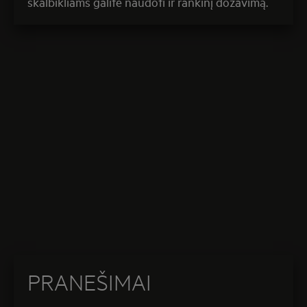
skalbikliams galite naudoti ir rankinį dozavimą.
PRANEŠIMAI