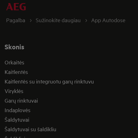
Pagalba
Sužinokite daugiau
App Autodose
Skonis
Orkaitės
Kaitlentės
Kaitlentės su integruotu garų rinktuvu
Viryklės
Garų rinktuvai
Indaplovės
Šaldytuvai
Šaldytuvai su šaldikliu