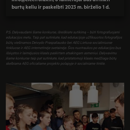
burtų keliu ir paskelbti 2023 m. birželio 1 d.
P.S. Dalyvaudami šiame konkurse, išreiškiate sutikimą – būti fotografuojami
edukacijos metu. Taip pat sutinkate, kad edukacijoje užfiksuotos fotografijos
būtų viešinamos Deivydo Praspaliausko bei AEG Lietuva socialiniuose
tinkluose ir AEG internetinėje svetainėje. Šios nuotraukos po edukacijos bus
išsiųstos ir laimėjusios klasės paskirtam atsakingam asmeniui. Dalyvavimu
šiame konkurse taip pat sutinkate, kad pristatomoji klasės medžiaga būtų
skelbiama AEG oficialiame projekto polapyje ir socialniame tinkle.