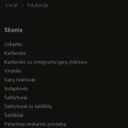
Local
Edukacija
Skonis
Orkaitės
Kaitlentės
Kaitlentės su integruotu garų rinktuvu
Viryklės
Garų rinktuvai
Indaplovės
Šaldytuvai
Šaldytuvai su šaldikliu
Šaldikliai
Patarimai renkantis prietaisą