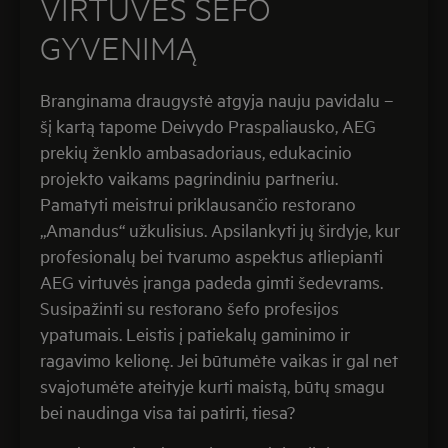
VIRTUVĖS ŠEFO
GYVENIMĄ
Branginama draugystė atgyja nauju pavidalu –
šį kartą tapome Deivydo Praspaliausko, AEG
prekių ženklo ambasadoriaus, edukacinio
projekto vaikams pagrindiniu partneriu.
Pamatyti meistrui priklausančio restorano
„Amandus“ užkulisius. Apsilankyti jų širdyje, kur
profesionalų bei tvarumo aspektus atliepianti
AEG virtuvės įranga padeda gimti šedevrams.
Susipažinti su restorano šefo profesijos
ypatumais. Leistis į patiekalų gaminimo ir
ragavimo kelionę. Jei būtumėte vaikas ir gal net
svajotumėte ateityje kurti maistą, būtų smagu
bei naudinga visa tai patirti, tiesa?