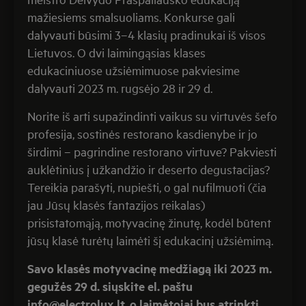
mažiesiems smalsuoliams. Konkurse gali
dalyvauti būsimi 3–4 klasių pradinukai iš visos
Lietuvos. O dvi laimingąsias klases
edukaciniuose užsiėmimuose pakviesime
dalyvauti 2023 m. rugsėjo 28 ir 29 d.
Norite iš arti supažindinti vaikus su virtuvės šefo
profesija, sostinės restorano kasdienybe ir jo
širdimi – pagrindine restorano virtuve? Pakviesti
auklėtinius į užkandžio ir deserto degustacijas?
Tereikia parašyti, nupiešti, o gal nufilmuoti (čia
jau Jūsų klasės fantazijos reikalas)
prisistatomąją, motyvacinę žinutę, kodėl būtent
jūsų klasė turėtų laimėti šį edukacinį užsiėmimą.
Savo klasės motyvacinę medžiagą iki 2023 m.
gegužės 29 d. siųskite el. paštu
info@electrolux.lt, o laimėtojai bus atrinkti