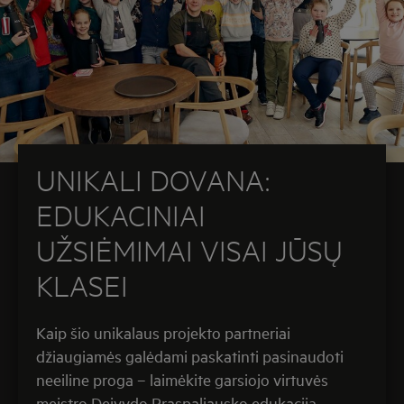
UNIKALI DOVANA:
EDUKACINIAI
UŽSIĖMIMAI VISAI JŪSŲ
KLASEI
Kaip šio unikalaus projekto partneriai
džiaugiamės galėdami paskatinti pasinaudoti
neeiline proga – laimėkite garsiojo virtuvės
meistro Deivydo Praspaliausko edukaciją