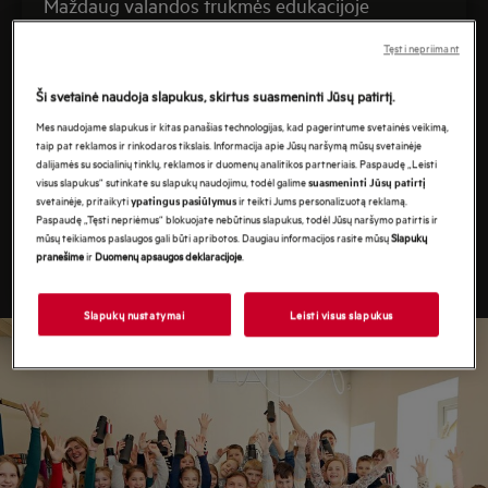
Maždaug valandos trukmės edukacijoje
dalyvauja visa pradinukų klasė. Vaikai atranda,
Tęsti nepriimant
ką reiškia būti patiekalų meistru ir kaip atrodo
restorano veiklos kasdienybė. O pažintį su
Ši svetainė naudoja slapukus, skirtus suasmeninti Jūsų patirtį.
pagrindine virtuve, galimybę iki soties
Mes naudojame slapukus ir kitas panašias technologijas, kad pagerintume svetainės veikimą,
pasmalsauti užduodant klausimus
taip pat reklamos ir rinkodaros tikslais. Informacija apie Jūsų naršymą mūsų svetainėje
dalijamės su socialinių tinklų, reklamos ir duomenų analitikos partneriais. Paspaudę „Leisti
D. Praspaliauskui, užkandžio ir deserto gamybos
visus slapukus“ sutinkate su slapukų naudojimu, todėl galime
suasmeninti Jūsų patirtį
parodymą bei jų degustacijas vainikuoja maloni
svetainėje, pritaikyti
ir teikti Jums personalizuotą reklamą.
ypatingus pasiūlymus
Paspaudę „Tęsti nepriėmus“ blokuojate nebūtinus slapukus, todėl Jūsų naršymo patirtis ir
staigmena – kiekvienam įteikiamas AEG dovanų
mūsų teikiamos paslaugos gali būti apribotos. Daugiau informacijos rasite mūsų
Slapukų
pranešime
ir
Duomenų apsaugos deklaracijoje
.
rinkinys.
Slapukų nustatymai
Leisti visus slapukus