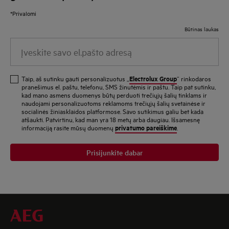
*Privalomi
Būtinas laukas
Įveskite
savo
el.pašto
Electrolux Group
Taip, aš sutinku gauti personalizuotus „
“ rinkodaros
adresą
pranešimus el. paštu, telefonu, SMS žinutėmis ir paštu. Taip pat sutinku,
kad mano asmens duomenys būtų perduoti trečiųjų šalių tinklams ir
naudojami personalizuotoms reklamoms trečiųjų šalių svetainėse ir
socialinės žiniasklaidos platformose. Savo sutikimus galiu bet kada
atšaukti. Patvirtinu, kad man yra 18 metų arba daugiau. Išsamesnę
privatumo pareiškime
informaciją rasite mūsų duomenų
.
Prisijunkite dabar