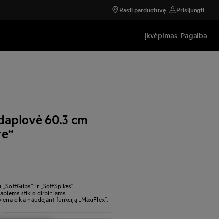
Rasti parduotuvę
Prisijungti
Įkvėpimas
Pagalba
daplovė 60.3 cm
re“
„SoftGrips“ ir „SoftSpikes“.
rapiems stiklo dirbiniams
ieną ciklą naudojant funkciją „MaxiFlex“.