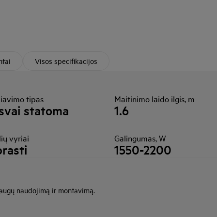
tai
Visos specifikacijos
liavimo tipas
Maitinimo laido ilgis, m
svai statoma
1.6
ių vyriai
Galingumas, W
rasti
1550-2200
saugų naudojimą ir montavimą.