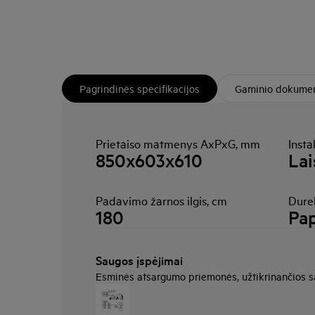
Pagrindinės specifikacijos
Gaminio dokumen
Prietaiso matmenys AxPxG, mm
Insta
850x603x610
Lai
Padavimo žarnos ilgis, cm
Durel
180
Pap
Saugos įspėjimai
Esminės atsargumo priemonės, užtikrinančios 