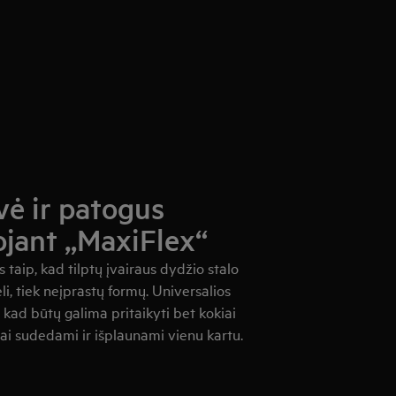
vė ir patogus
jant „MaxiFlex“
 taip, kad tilptų įvairaus dydžio stalo
eli, tiek neįprastų formų. Universalios
 kad būtų galima pritaikyti bet kokiai
iai sudedami ir išplaunami vienu kartu.