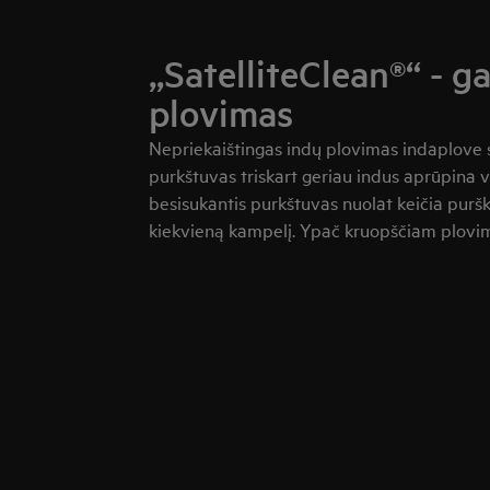
„SatelliteClean®“ - g
plovimas
Nepriekaištingas indų plovimas indaplove su
purkštuvas triskart geriau indus aprūpina 
besisukantis purkštuvas nuolat keičia pur
kiekvieną kampelį. Ypač kruopščiam plovim