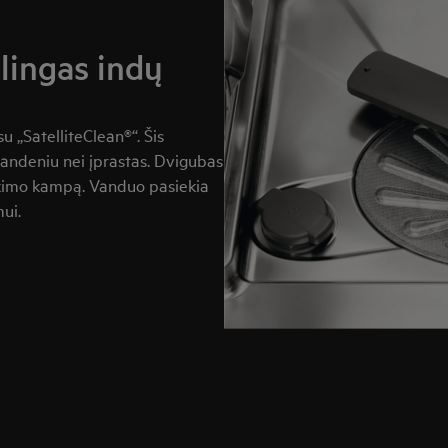
alingas indų
 „SatelliteClean®“. Šis
vandeniu nei įprastas. Dvigubas
škimo kampą. Vanduo pasiekia
ui.