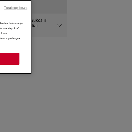
Tęsti nepriimant
 pateiktos nuotraukos ir
kslais. Informacija
niai ir gali netiksliai
i visus slapukus“
i Jums
ikiamos paslaugos