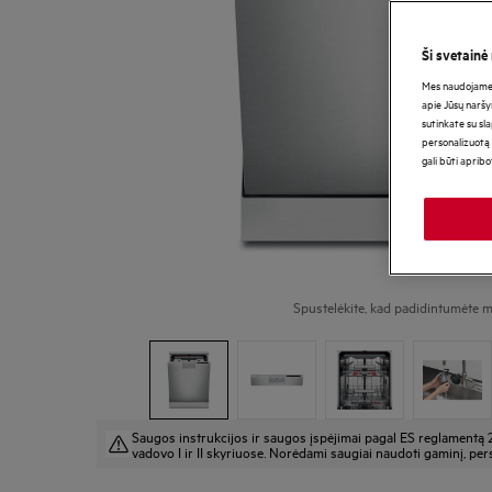
Ši svetainė
Mes naudojame s
apie Jūsų naršy
sutinkate su sl
personalizuotą 
gali būti aprib
Spustelėkite, kad padidintumėte m
Saugos instrukcijos ir saugos įspėjimai pagal ES reglamentą 
vadovo I ir II skyriuose. Norėdami saugiai naudoti gaminį, pers