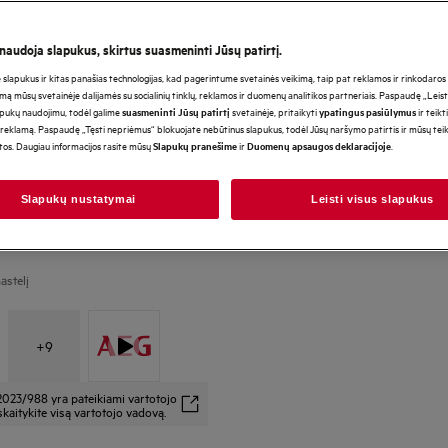
 naudoja slapukus, skirtus suasmeninti Jūsų patirtį.
*Produkto puslapio galerijoje
lapukus ir kitas panašias technologijas, kad pagerintume svetainės veikimą, taip pat reklamos ir rinkodaros ti
vaizdo įrašai yra tik iliustraci
mą mūsų svetainėje dalijamės su socialinių tinklų, reklamos ir duomenų analitikos partneriais. Paspaudę „Leist
atvaizduoti šį modelį.
apukų naudojimu, todėl galime
svetainėje, pritaikyti
ir teikt
suasmeninti Jūsų patirtį
ypatingus pasiūlymus
reklamą. Paspaudę „Tęsti nepriėmus“ blokuojate nebūtinus slapukus, todėl Jūsų naršymo patirtis ir mūsų te
otos. Daugiau informacijos rasite mūsų
ir
.
Slapukų pranešime
Duomenų apsaugos deklaracijoje
Slapukų nustatymai
Leisti visus slapukus
astelį
+
9
2023/988 yra pateikiami vartotojo
kaitykite visą vartotojo vadovą.