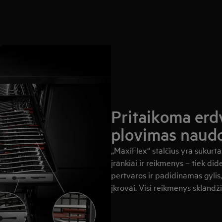
Pritaikoma erd
plovimas naudo
„MaxiFlex“ stalčius yra sukurtas
įrankiai ir reikmenys – tiek did
pertvaros ir padidinamas gylis,
įkrovai. Visi reikmenys sklandž