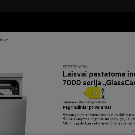
lovė
FFB73716PM
Laisvai pastatoma in
7000 serija „GlassCa
Gaminio informacijos lapas
Pagrindiniai privalumai
Apsaugokite stiklinius indus nuo dūžimo su 
Puikus valymas ir geriausia apsauga jūsų t
Skirtingų dydžių reikmenys. Švaru vos per v