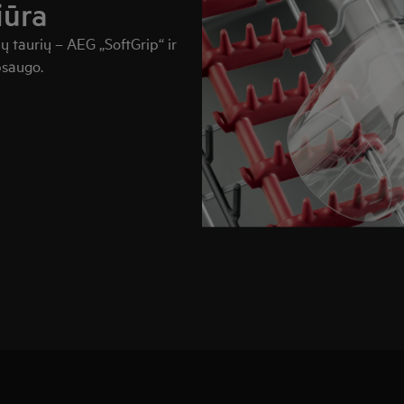
iūra
ų taurių – AEG „SoftGrip“ ir
apsaugo.