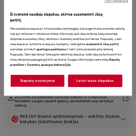
Tęsti nepriimant
GI7212A2SN
Montuojama indaplovė 59,6 cm 7000
Ši svetainė naudoja slapukus, skirtus suasmeninti Jūsų
patirtį.
serija „WaterSavings“
Mes naudojame slapukus ir kitas panašias technologijas, kad pagerintume svetainės veikimą,
taip pat reklamos ir rinkodaros tikslais. Informacija apie Jūsų naršymą mūsų svetainėje
dalijamės su socialinių tinklų, reklamos ir duomenų analitikos partneriais. Paspaudę „Leisti
Gaminio informacijos lapas
visus slapukus“ sutinkate su slapukų naudojimu, todėl galime
suasmeninti Jūsų patirtį
Pagrindiniai privalumai
svetainėje, pritaikyti
ir teikti Jums personalizuotą reklamą.
ypatingus pasiūlymus
Paspaudę „Tęsti nepriėmus“ blokuojate nebūtinus slapukus, todėl Jūsų naršymo patirtis ir
Efektyvus plovimas sunaudojant vos 8,4 l vandens.
„AquaSave“ – efektyvus plovimas naudojant vos 8,4 l vandens.
mūsų teikiamos paslaugos gali būti apribotos. Daugiau informacijos rasite mūsų
Slapukų
Krepšiai „EasyFlex“: erdvūs ir lankstūs, kad būtų lengva pakrauti
ir
.
pranešime
Duomenų apsaugos deklaracijoje
Slapukų nustatymai
Leisti visus slapukus
Saugos instrukcijos ir saugos įspėjimai pagal ES reglamentą
2023/988 yra pateikiami vartotojo vadovo I ir II skyriuose.
Norėdami saugiai naudoti gaminį, perskaitykite visą vartotojo
vadovą.
Red Dot dizaino apdovanojimas – aukštos dizaino
kokybės išskirtinumo ženklas