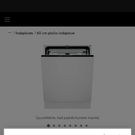
Indaplovės
60 cm pločio indaplovė
Spustelėkite, kad padidintumėte mastelį