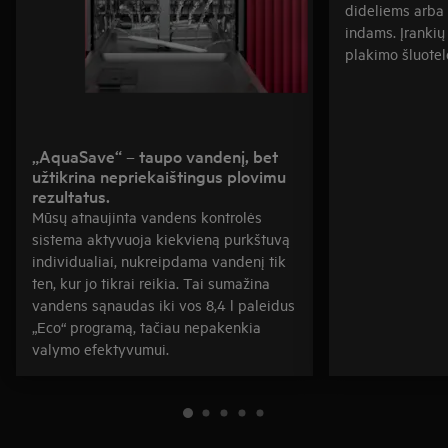
dideliems arba
indams. Įrankių 
plakimo šluotelė
„AquaSave“ – taupo vandenį, bet
užtikrina nepriekaištingus plovimu
rezultatus.
Mūsų atnaujinta vandens kontrolės
sistema aktyvuoja kiekvieną purkštuvą
individualiai, nukreipdama vandenį tik
ten, kur jo tikrai reikia. Tai sumažina
vandens sąnaudas iki vos 8,4 l paleidus
„Eco“ programą, tačiau nepakenkia
valymo efektyvumui.