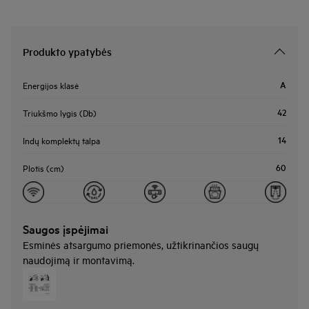
Produkto ypatybės
A
Energijos klasė
42
Triukšmo lygis (Db)
14
Indų komplektų talpa
60
Plotis (cm)
Saugos įspėjimai
Esminės atsargumo priemonės, užtikrinančios saugų
naudojimą ir montavimą.