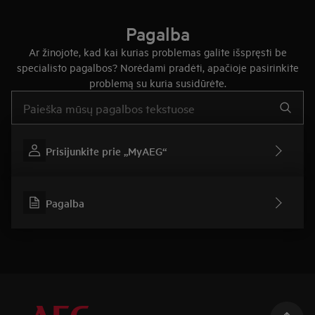
Pagalba
Ar žinojote, kad kai kurias problemas galite išspręsti be
specialisto pagalbos? Norėdami pradėti, apačioje pasirinkite
problemą su kuria susidūrėte.
Įveskite tekstą, jei norite ieškoti pagalbinių straipsnių
Prisijunkite prie „MyAEG“
Pagalba