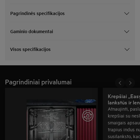
Pagrindinės specifikacijos
Gaminio dokumentai
Visos specifikacijos
Pagrindiniai privalumai
Krepšiai „Eas
lankstūs ir l
Atnaujinti, pas
krepšiai su nes
smaigais apsaugo
trapius indus nu
susilanksto, kad