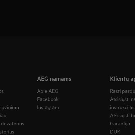
AEG namams
Klientų 
os
Apie AEG
Rasti pard
Facebook
Atsisiųsti 
žiovinimu
Instagram
instrukcijas
iau
Atsisiųsti b
 dozatorius
Garantija
torius
DUK