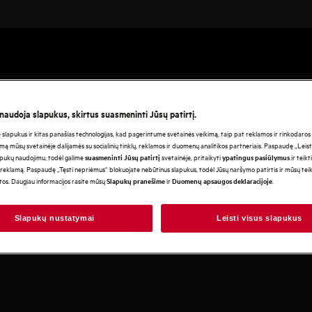
 naudoja slapukus, skirtus suasmeninti Jūsų patirtį.
lapukus ir kitas panašias technologijas, kad pagerintume svetainės veikimą, taip pat reklamos ir rinkodaros ti
mą mūsų svetainėje dalijamės su socialinių tinklų, reklamos ir duomenų analitikos partneriais. Paspaudę „Leist
apukų naudojimu, todėl galime
svetainėje, pritaikyti
ir teikt
suasmeninti Jūsų patirtį
ypatingus pasiūlymus
reklamą. Paspaudę „Tęsti nepriėmus“ blokuojate nebūtinus slapukus, todėl Jūsų naršymo patirtis ir mūsų te
otos. Daugiau informacijos rasite mūsų
ir
.
Slapukų pranešime
Duomenų apsaugos deklaracijoje
Slapukų nustatymai
Leisti visus slapukus