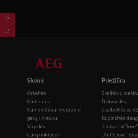
/
3
Skonis
Priežiūra
Orkaitės
Skalbimo mašin
Kaitlentės
Džiovyklės
Kaitlentės su integruotu
Skalbyklės su d
garų rinktuvu
Rūpinkitės daug
Viryklės
„UniversalDose“
Garų rinktuvai
„AutoDose“ doza