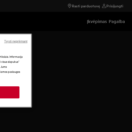
Rasti parduotuvę
Prisijungti
Įkvėpimas
Pagalba
Tęsti nepriimant
kslais. Informacija
i visus slapukus“
i Jums
ikiamos paslaugos