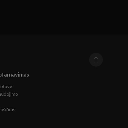
aptarnavimas
uotuvę
naudojimo
rošiūras