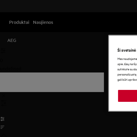
Produktai
Naujienos
AEG
Ši svetainė
Mes naudojame s
0
apie Jūsų naršy
undefined
sutinkate su sl
personalizuotą 
gali būti aprib