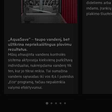
dideliems arba
indams. Įrankių 
plakimo šluotelė
„AquaSave“ – taupo vandenį, bet
užtikrina nepriekaištingus plovimu
rezultatus.
Mūsų atnaujinta vandens kontrolės
sistema aktyvuoja kiekvieną purkštuvą
individualiai, nukreipdama vandenį tik
ten, kur jo tikrai reikia. Tai sumažina
vandens sąnaudas iki vos 8,4 l paleidus
„Eco“ programą, tačiau nepakenkia
valymo efektyvumui.