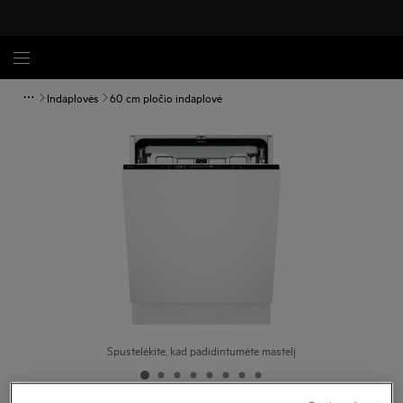
Indaplovės
60 cm pločio indaplovė
Spustelėkite, kad padidintumėte mastelį