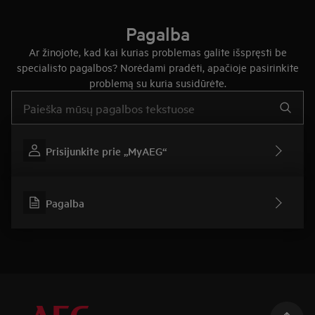
Pagalba
Ar žinojote, kad kai kurias problemas galite išspręsti be
specialisto pagalbos? Norėdami pradėti, apačioje pasirinkite
problemą su kuria susidūrėte.
Įveskite tekstą, jei norite ieškoti pagalbinių straipsnių
Prisijunkite prie „MyAEG“
Pagalba