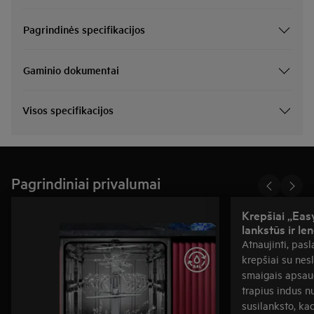
Pagrindinės specifikacijos
Gaminio dokumentai
Visos specifikacijos
Pagrindiniai privalumai
Krepšiai „Eas
lankstūs ir l
Atnaujinti, pas
krepšiai su nes
smaigais apsaugo
trapius indus nu
susilanksto, kad