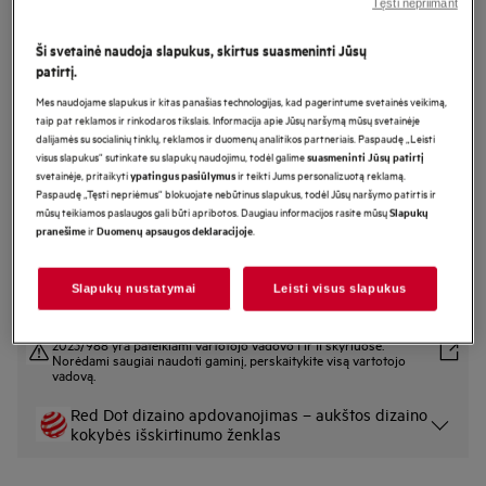
Tęsti nepriimant
GI7210B2SN
Montuojama indaplovė 59,6 cm 7000
Ši svetainė naudoja slapukus, skirtus suasmeninti Jūsų
patirtį.
serija „WaterSavings“
Mes naudojame slapukus ir kitas panašias technologijas, kad pagerintume svetainės veikimą,
taip pat reklamos ir rinkodaros tikslais. Informacija apie Jūsų naršymą mūsų svetainėje
dalijamės su socialinių tinklų, reklamos ir duomenų analitikos partneriais. Paspaudę „Leisti
Gaminio informacijos lapas
visus slapukus“ sutinkate su slapukų naudojimu, todėl galime
suasmeninti Jūsų patirtį
Pagrindiniai privalumai
svetainėje, pritaikyti
ir teikti Jums personalizuotą reklamą.
ypatingus pasiūlymus
Paspaudę „Tęsti nepriėmus“ blokuojate nebūtinus slapukus, todėl Jūsų naršymo patirtis ir
Efektyvus plovimas sunaudojant vos 8,4 l vandens.
„AquaSave“ – efektyvus plovimas naudojant vos 8,4 l vandens.
mūsų teikiamos paslaugos gali būti apribotos. Daugiau informacijos rasite mūsų
Slapukų
Krepšiai „EasyFlex“: erdvūs ir lankstūs, kad būtų lengva pakrauti
ir
.
pranešime
Duomenų apsaugos deklaracijoje
Slapukų nustatymai
Leisti visus slapukus
Saugos instrukcijos ir saugos įspėjimai pagal ES reglamentą
2023/988 yra pateikiami vartotojo vadovo I ir II skyriuose.
Norėdami saugiai naudoti gaminį, perskaitykite visą vartotojo
vadovą.
Red Dot dizaino apdovanojimas – aukštos dizaino
kokybės išskirtinumo ženklas