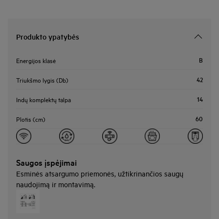
Produkto ypatybės
B
Energijos klasė
42
Triukšmo lygis (Db)
14
Indų komplektų talpa
60
Plotis (cm)
Saugos įspėjimai
Esminės atsargumo priemonės, užtikrinančios saugų
naudojimą ir montavimą.