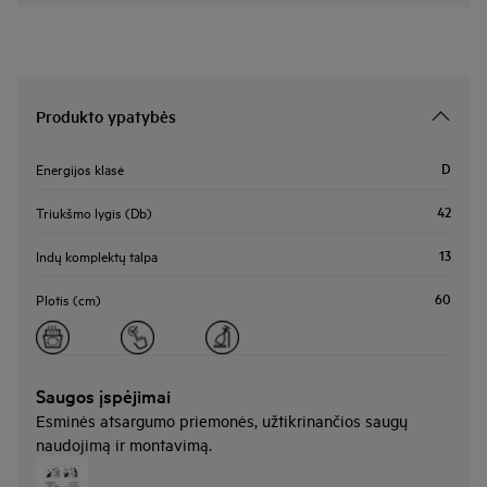
Produkto ypatybės
D
Energijos klasė
42
Triukšmo lygis (Db)
13
Indų komplektų talpa
60
Plotis (cm)
Saugos įspėjimai
Esminės atsargumo priemonės, užtikrinančios saugų
naudojimą ir montavimą.