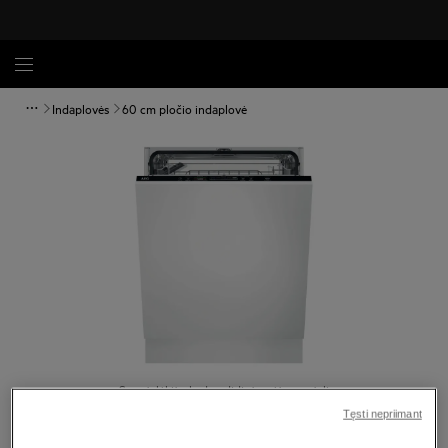
Indaplovės
60 cm pločio indaplovė
Spustelėkite, kad padidintumėte mastelį
Tęsti nepriimant