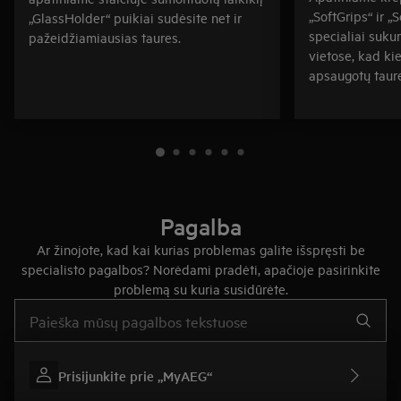
„SoftGrips“ ir „
„GlassHolder“ puikiai sudėsite net ir
specialiai sukur
pažeidžiamiausias taures.
vietose, kad k
apsaugotų taure
Pagalba
Ar žinojote, kad kai kurias problemas galite išspręsti be
specialisto pagalbos? Norėdami pradėti, apačioje pasirinkite
problemą su kuria susidūrėte.
Įveskite tekstą, jei norite ieškoti pagalbinių straipsnių
Prisijunkite prie „MyAEG“