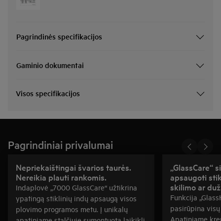
Pagrindinės specifikacijos
Gaminio dokumentai
Visos specifikacijos
Pagrindiniai privalumai
Nepriekaištingai švarios taurės.
„GlassCare“ 
Nereikia plauti rankomis.
apsaugoti stik
skilimo ar du
Indaplovė „7000 GlassCare“ užtikrina
Funkcija „Glass
ypatingą stiklinių indų apsaugą visos
pasirūpina visų
plovimo programos metu. Į unikalų
Apatiniame kre
apatiniame stalčiuje sumontuotą laikiklį