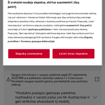
Ši svetainė naudoja slapukus, skirtus suasmeninti Jūsų
FSK73607Z
patirtį.
Montuojama indaplovė 59,6 cm 7000
Mes naudojame slapukus ir kitas panašias technologijas, kad pagerintume svetainės veikimą,
serija „GlassCare“
taip pat reklamos ir rinkodaros tikslais. Informacija apie Jūsų naršymą mūsų svetainėje
dalijamės su socialinių tinklų, reklamos ir duomenų analitikos partneriais. Paspaudę „Leisti
visus slapukus“ sutinkate su slapukų naudojimu, todėl galime
suasmeninti Jūsų patirtį
svetainėje, pritaikyti
ir teikti Jums personalizuotą reklamą.
ypatingus pasiūlymus
Gaminio informacijos lapas
Paspaudę „Tęsti nepriėmus“ blokuojate nebūtinus slapukus, todėl Jūsų naršymo patirtis ir
Pagrindiniai privalumai
mūsų teikiamos paslaugos gali būti apribotos. Daugiau informacijos rasite mūsų
Slapukų
ir
.
pranešime
Duomenų apsaugos deklaracijoje
Laikiklis „GlassHolder“ apsaugo stiklines ir taures nuo smūgių
Funkcija „GlassHolder“ apsaugo kiekvieną indaplovės apatiniame krepšyje
esančią taurę.
„QuickSelect“ padės sutaupyti vandens ir energijos.
Slapukų nustatymai
Leisti visus slapukus
Saugos instrukcijos ir saugos įspėjimai pagal ES reglamentą
2023/988 yra pateikiami vartotojo vadovo I ir II skyriuose.
Norėdami saugiai naudoti gaminį, perskaitykite visą vartotojo
vadovą.
*Produkto puslapio galerijoje pateiktos
nuotraukos ir vaizdo įrašai yra tik iliustraciniai ir
gali netiksliai atvaizduoti šį modelį.