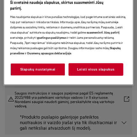
Ši svetainė naudoja slapukus, skirtus suasmeninti Jūsų
FSE74718P
patirtį.
Montuojama indaplovė 59,6 cm 7000
Mes naudojame slapukus ir kitas panašias technologijas, kad pagerintume svetainės veikimą,
serija „GlassCare“
taip pat reklamos ir rinkodaros tikslais. Informacija apie Jūsų naršymą mūsų svetainėje
dalijamės su socialinių tinklų, reklamos ir duomenų analitikos partneriais. Paspaudę „Leisti
visus slapukus“ sutinkate su slapukų naudojimu, todėl galime
suasmeninti Jūsų patirtį
svetainėje, pritaikyti
ir teikti Jums personalizuotą reklamą.
ypatingus pasiūlymus
Gaminio informacijos lapas
Paspaudę „Tęsti nepriėmus“ blokuojate nebūtinus slapukus, todėl Jūsų naršymo patirtis ir
Pagrindiniai privalumai
mūsų teikiamos paslaugos gali būti apribotos. Daugiau informacijos rasite mūsų
Slapukų
ir
.
pranešime
Duomenų apsaugos deklaracijoje
Apsaugokite stiklinius indus nuo dūžimo su „SoftGrips“ ir „SoftSpikes“.
Skirtingų dydžių įrankiai išplauti per vieną ciklą naudojant „MaxiFlex“.
„QuickSelect“ padės sutaupyti vandens ir energijos.
Slapukų nustatymai
Leisti visus slapukus
Saugos instrukcijos ir saugos įspėjimai pagal ES reglamentą
2023/988 yra pateikiami vartotojo vadovo I ir II skyriuose.
Norėdami saugiai naudoti gaminį, perskaitykite visą vartotojo
vadovą.
*Produkto puslapio galerijoje pateiktos
nuotraukos ir vaizdo įrašai yra tik iliustraciniai ir
gali netiksliai atvaizduoti šį modelį.