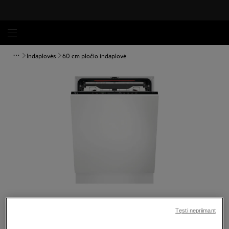
Indaplovės
60 cm pločio indaplovė
Spustelėkite, kad padidintumėte mastelį
Tęsti nepriimant