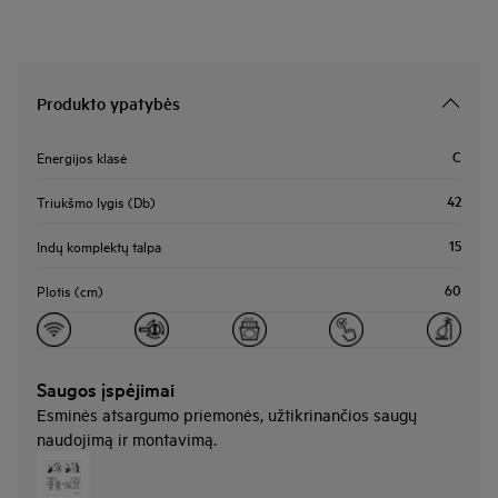
Produkto ypatybės
C
Energijos klasė
42
Triukšmo lygis (Db)
15
Indų komplektų talpa
60
Plotis (cm)
Saugos įspėjimai
Esminės atsargumo priemonės, užtikrinančios saugų
naudojimą ir montavimą.