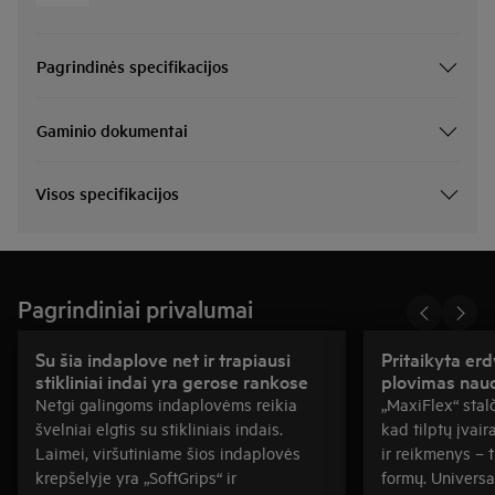
Pagrindinės specifikacijos
Gaminio dokumentai
Visos specifikacijos
Pagrindiniai privalumai
Su šia indaplove net ir trapiausi
Pritaikyta erd
stikliniai indai yra gerose rankose
plovimas nau
Netgi galingoms indaplovėms reikia
„MaxiFlex“ stalč
švelniai elgtis su stikliniais indais.
kad tilptų įvair
Laimei, viršutiniame šios indaplovės
ir reikmenys – t
krepšelyje yra „SoftGrips“ ir
formų. Universal