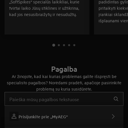
„SoftSpikes“ specialūs laikikliai, kurie
padidintas gyli
tvirtai laiko Jūsų stiklines ir užtikrina,
pritaikyti kiekv
kad jos nesusibraižytų ir nesudužtų.
įrankiai sklandž
išplaunami vien
Pagalba
Ar žinojote, kad kai kurias problemas galite išspręsti be
specialisto pagalbos? Norėdami pradėti, apačioje pasirinkite
problemą su kuria susidūrėte.
Įveskite tekstą, jei norite ieškoti pagalbinių straipsnių
Prisijunkite prie „MyAEG“