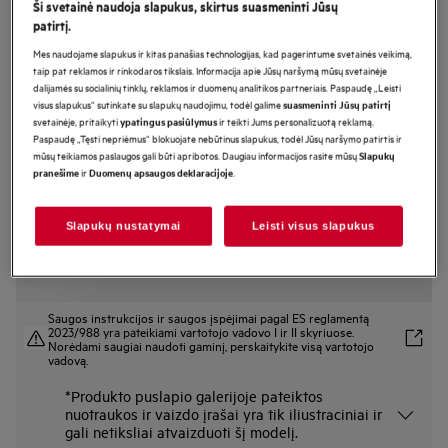
Ši svetainė naudoja slapukus, skirtus suasmeninti Jūsų
FSE73727P
patirtį.
Montuojama indaplovė 59,6 cm 7000
Mes naudojame slapukus ir kitas panašias technologijas, kad pagerintume svetainės veikimą,
serija „GlassCare“
taip pat reklamos ir rinkodaros tikslais. Informacija apie Jūsų naršymą mūsų svetainėje
dalijamės su socialinių tinklų, reklamos ir duomenų analitikos partneriais. Paspaudę „Leisti
visus slapukus“ sutinkate su slapukų naudojimu, todėl galime
suasmeninti Jūsų patirtį
svetainėje, pritaikyti
ir teikti Jums personalizuotą reklamą.
ypatingus pasiūlymus
Paspaudę „Tęsti nepriėmus“ blokuojate nebūtinus slapukus, todėl Jūsų naršymo patirtis ir
Gaminio informacijos lapas
Pagrindiniai privalumai
mūsų teikiamos paslaugos gali būti apribotos. Daugiau informacijos rasite mūsų
Slapukų
ir
.
pranešime
Duomenų apsaugos deklaracijoje
Apsaugokite stiklinius indus nuo dūžimo su „SoftGrips“ ir „SoftSpikes“.
Puikus valymas ir geriausia apsauga jūsų trapiems stiklo dirbiniams
Skirtingų dydžių reikmenys. Švaru vos per vieną ciklą naudojant funkciją
„MaxiFlex“.
Slapukų nustatymai
Leisti visus slapukus
Saugos instrukcijos ir saugos įspėjimai pagal ES reglamentą
2023/988 yra pateikiami vartotojo vadovo I ir II skyriuose.
Norėdami saugiai naudoti gaminį, perskaitykite visą vartotojo
vadovą.
*Produkto puslapio galerijoje pateiktos
nuotraukos ir vaizdo įrašai yra tik iliustraciniai ir
gali netiksliai atvaizduoti šį modelį.