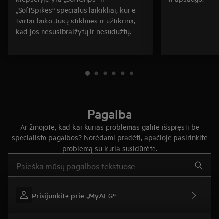
„SoftSpikes“ specialūs laikikliai, kurie
tvirtai laiko Jūsų stiklines ir užtikrina,
kad jos nesusibraižytų ir nesudužtų.
Pagalba
Ar žinojote, kad kai kurias problemas galite išspręsti be
specialisto pagalbos? Norėdami pradėti, apačioje pasirinkite
problemą su kuria susidūrėte.
Įveskite tekstą, jei norite ieškoti pagalbinių straipsnių
Prisijunkite prie „MyAEG“