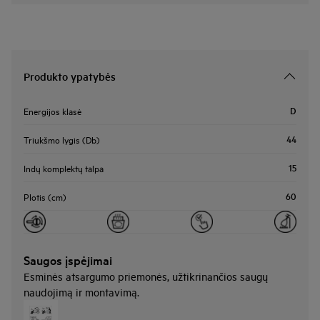
Produkto ypatybės
D
Energijos klasė
44
Triukšmo lygis (Db)
15
Indų komplektų talpa
60
Plotis (cm)
Saugos įspėjimai
Esminės atsargumo priemonės, užtikrinančios saugų
naudojimą ir montavimą.