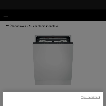
Indaplovės
60 cm pločio indaplovė
Spustelėkite, kad padidintumėte mastelį
Tęsti nepriimant