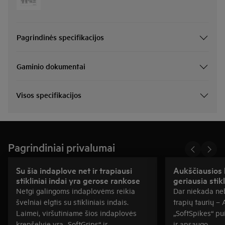
Pagrindinės specifikacijos
Gaminio dokumentai
Visos specifikacijos
Pagrindiniai privalumai
Su šia indaplove net ir trapiausi
Aukščiausios 
stikliniai indai yra gerose rankose
geriausia stik
Netgi galingoms indaplovėms reikia
Dar niekada ne
švelniai elgtis su stikliniais indais.
trapių taurių – 
Laimei, viršutiniame šios indaplovės
„SoftSpikes“ pui
krepšelyje yra „SoftGrips“ ir
ir apsaugo.