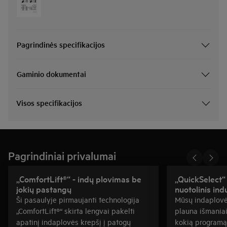
Pagrindinės specifikacijos
Gaminio dokumentai
Visos specifikacijos
Pagrindiniai privalumai
„ComfortLift®“ - indų plovimas be
„QuickSelect“
jokių pastangų
nuotolinis in
Ši pasaulyje pirmaujanti technologija
Mūsų indaplovė
„ComfortLift®“ skirta lengvai pakelti
plauna išmaniai
apatinį indaplovės krepšį į patogų
kokią programą