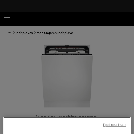
Indaplovės
Montuojama indaplovė
Spustelėkite, kad padidintumėte mastelį
Tęsti nepriimant