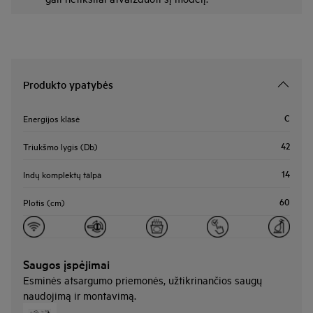
Produkto ypatybės
C
Energijos klasė
42
Triukšmo lygis (Db)
14
Indų komplektų talpa
60
Plotis (cm)
Saugos įspėjimai
Esminės atsargumo priemonės, užtikrinančios saugų
naudojimą ir montavimą.