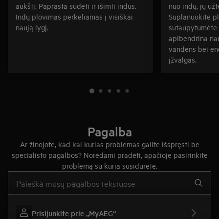
aukštį. Paprasta sudėti ir išimti indus.
nuo indų, jų užt
Indų plovimas perkeliamas į visiškai
Suplanuokite p
naują lygį.
sutaupytumėte 
apibendrina nau
vandens bei en
įžvalgas.
Pagalba
Ar žinojote, kad kai kurias problemas galite išspręsti be
specialisto pagalbos? Norėdami pradėti, apačioje pasirinkite
problemą su kuria susidūrėte.
Įveskite tekstą, jei norite ieškoti pagalbinių straipsnių
Prisijunkite prie „MyAEG“