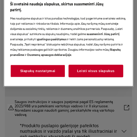
Ši svetainė naudoja slapukus, skirtus suasmeninti Jūsų
FSE94848P
patirtį.
Montuojama indaplovė 59,6 cm 9000
Mes naudojame slapukus ir kitas panašias technologijas, kad pagerintume svetainės veikimą,
serija „ComfortLift“
taip pat reklamos ir rinkodaros tikslais. Informacija apie Jūsų naršymą mūsų svetainėje
dalijamės su socialinių tinklų, reklamos ir duomenų analitikos partneriais. Paspaudę „Leisti
visus slapukus“ sutinkate su slapukų naudojimu, todėl galime
suasmeninti Jūsų patirtį
svetainėje, pritaikyti
ir teikti Jums personalizuotą reklamą.
ypatingus pasiūlymus
Gaminio informacijos lapas
Paspaudę „Tęsti nepriėmus“ blokuojate nebūtinus slapukus, todėl Jūsų naršymo patirtis ir
Pagrindiniai privalumai
mūsų teikiamos paslaugos gali būti apribotos. Daugiau informacijos rasite mūsų
Slapukų
ir
.
pranešime
Duomenų apsaugos deklaracijoje
„ComfortLift®“ pakelia indaplovės apatinį krepšį į patogų aukštį.
Lengvai pakelkite apatinį krepšį dėka „ComfortLift®“. Be vargo sudėkite ar
išimkite indus.
Jūsų poreikius atitinkantis indų plovimas naudojant „QuickSelect“ su „Wi-
Slapukų nustatymai
Leisti visus slapukus
Fi“.
Saugos instrukcijos ir saugos įspėjimai pagal ES reglamentą
2023/988 yra pateikiami vartotojo vadovo I ir II skyriuose.
Norėdami saugiai naudoti gaminį, perskaitykite visą vartotojo
vadovą.
*Produkto puslapio galerijoje pateiktos
nuotraukos ir vaizdo įrašai yra tik iliustraciniai ir
gali netiksliai atvaizduoti šį modelį.