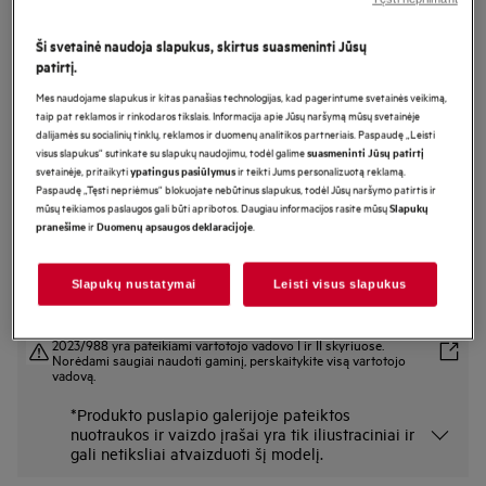
FSE31407Z
Montuojama indaplovė 45 cm 5000
Ši svetainė naudoja slapukus, skirtus suasmeninti Jūsų
patirtį.
serija „AirDry“
Mes naudojame slapukus ir kitas panašias technologijas, kad pagerintume svetainės veikimą,
taip pat reklamos ir rinkodaros tikslais. Informacija apie Jūsų naršymą mūsų svetainėje
dalijamės su socialinių tinklų, reklamos ir duomenų analitikos partneriais. Paspaudę „Leisti
Gaminio informacijos lapas
visus slapukus“ sutinkate su slapukų naudojimu, todėl galime
suasmeninti Jūsų patirtį
Pagrindiniai privalumai
svetainėje, pritaikyti
ir teikti Jums personalizuotą reklamą.
ypatingus pasiūlymus
Paspaudę „Tęsti nepriėmus“ blokuojate nebūtinus slapukus, todėl Jūsų naršymo patirtis ir
Funkcija „AirDry“ džiovina indus praverdama dureles.
mūsų teikiamos paslaugos gali būti apribotos. Daugiau informacijos rasite mūsų
Slapukų
Technologija „AirDry“ - automatiškai prasiveriančios durelės.
ir
.
Dvigubos purkštuvo alkūnės geriau apipurškia indus vandeniu.
pranešime
Duomenų apsaugos deklaracijoje
Slapukų nustatymai
Leisti visus slapukus
Saugos instrukcijos ir saugos įspėjimai pagal ES reglamentą
2023/988 yra pateikiami vartotojo vadovo I ir II skyriuose.
Norėdami saugiai naudoti gaminį, perskaitykite visą vartotojo
vadovą.
*Produkto puslapio galerijoje pateiktos
nuotraukos ir vaizdo įrašai yra tik iliustraciniai ir
gali netiksliai atvaizduoti šį modelį.