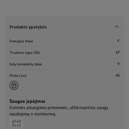
Produkto ypatybės
F
Energijos klasė
47
Triukšmo lygis (Db)
9
Indų komplektų talpa
45
Plotis (cm)
Saugos įspėjimai
Esminės atsargumo priemonės, užtikrinančios saugų
naudojimą ir montavimą.