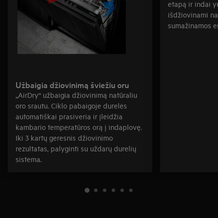
etapą ir indai y
išdžiovinami na
sumažinamos en
Užbaigia džiovinimą šviežiu oru
„AirDry“ užbaigia džiovinimą natūraliu
oro srautu. Ciklo pabaigoje durelės
automatiškai prasiveria ir įleidžia
kambario temperatūros orą į indaplovę.
Iki 3 kartų geresnis džiovinimo
rezultatas, palyginti su uždarų durelių
sistema.