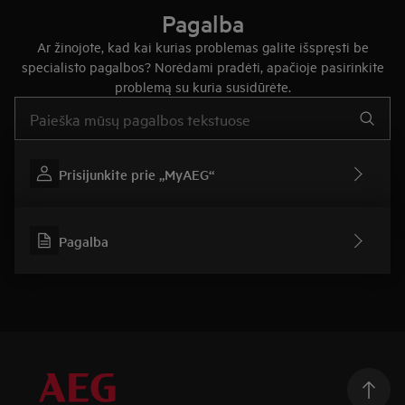
Pagalba
Ar žinojote, kad kai kurias problemas galite išspręsti be
specialisto pagalbos? Norėdami pradėti, apačioje pasirinkite
problemą su kuria susidūrėte.
Įveskite tekstą, jei norite ieškoti pagalbinių straipsnių
Prisijunkite prie „MyAEG“
Pagalba