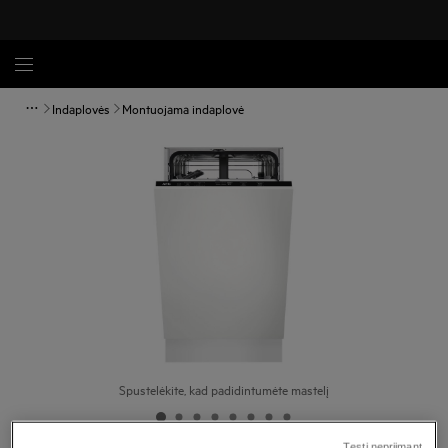
Indaplovės
Montuojama indaplovė
Spustelėkite, kad padidintumėte mastelį
Tęsti nepriimant