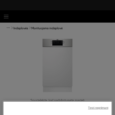
Indaplovės
Montuojama indaplovė
Spustelėkite, kad padidintumėte mastelį
Tęsti nepriimant