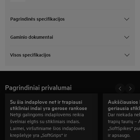
Pagrindinės specifikacijos
Gaminio dokumentai
Visos specifikacijos
Pagrindiniai privalumai
Su šia indaplove net ir trapiausi
Aukščiausios 
stikliniai indai yra gerose rankose
geriausia stik
Netgi galingoms indaplovėms reikia
Dar niekada ne
švelniai elgtis su stikliniais indais.
trapių taurių – 
Laimei, viršutiniame šios indaplovės
„SoftSpikes“ pui
krepšelyje yra „SoftGrips“ ir
ir apsaugo.