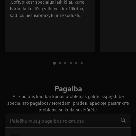
„SoftSpikes“ specialūs laikikliai, kurie
tvirtai laiko Jūsų stiklines ir užtikrina,
kad jos nesusibraižytų ir nesudužtų.
Pagalba
Ar žinojote, kad kai kurias problemas galite išspręsti be
specialisto pagalbos? Norėdami pradėti, apačioje pasirinkite
problemą su kuria susidūrėte.
Įveskite tekstą, jei norite ieškoti pagalbinių straipsnių