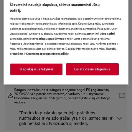
Ši svetainė naudoja slapukus, skirtus suasmeninti Jūsų
FEE73517PM
patirtį.
Montuojama indaplovė 45 cm 7000
Mes naudojame slapukus ir kitas panašias technologijas, kad pagerintume svetainės veikimą,
serija „GlassCare“
taip pat reklamos ir rinkodaros tikslais. Informacija apie Jūsų naršymą mūsų svetainėje
dalijamės su socialinių tinklų, reklamos ir duomenų analitikos partneriais. Paspaudę „Leisti
visus slapukus“ sutinkate su slapukų naudojimu, todėl galime
suasmeninti Jūsų patirtį
svetainėje, pritaikyti
ir teikti Jums personalizuotą reklamą.
ypatingus pasiūlymus
Gaminio informacijos lapas
Paspaudę „Tęsti nepriėmus“ blokuojate nebūtinus slapukus, todėl Jūsų naršymo patirtis ir
Pagrindiniai privalumai
mūsų teikiamos paslaugos gali būti apribotos. Daugiau informacijos rasite mūsų
Slapukų
Apsaugokite stiklinius indus nuo dūžimo su „SoftGrips“ ir „SoftSpikes“.
ir
.
pranešime
Duomenų apsaugos deklaracijoje
Puikus valymas ir geriausia apsauga jūsų trapiems stiklo dirbiniams
Skirtingų dydžių įrankiai. Išplauti per vieną ciklą naudojant „MaxiFlex“.
Slapukų nustatymai
Leisti visus slapukus
Saugos instrukcijos ir saugos įspėjimai pagal ES reglamentą
2023/988 yra pateikiami vartotojo vadovo I ir II skyriuose.
Norėdami saugiai naudoti gaminį, perskaitykite visą vartotojo
vadovą.
*Produkto puslapio galerijoje pateiktos
nuotraukos ir vaizdo įrašai yra tik iliustraciniai ir
gali netiksliai atvaizduoti šį modelį.