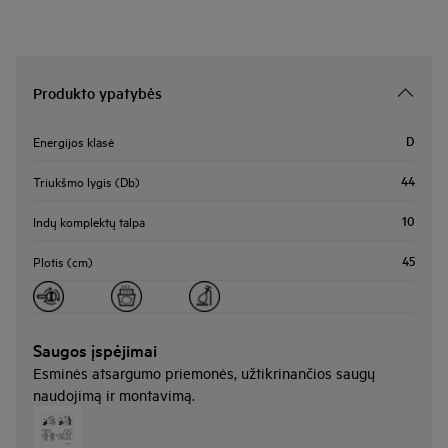
Produkto ypatybės
D
Energijos klasė
44
Triukšmo lygis (Db)
10
Indų komplektų talpa
45
Plotis (cm)
Saugos įspėjimai
Esminės atsargumo priemonės, užtikrinančios saugų
naudojimą ir montavimą.