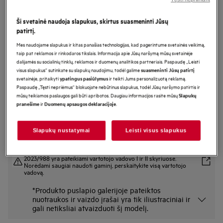
FSE31407Z
Montuojama indaplovė 45 cm 5000
Ši svetainė naudoja slapukus, skirtus suasmeninti Jūsų
patirtį.
serija „AirDry“
Mes naudojame slapukus ir kitas panašias technologijas, kad pagerintume svetainės veikimą,
taip pat reklamos ir rinkodaros tikslais. Informacija apie Jūsų naršymą mūsų svetainėje
dalijamės su socialinių tinklų, reklamos ir duomenų analitikos partneriais. Paspaudę „Leisti
Gaminio informacijos lapas
visus slapukus“ sutinkate su slapukų naudojimu, todėl galime
suasmeninti Jūsų patirtį
Pagrindiniai privalumai
svetainėje, pritaikyti
ir teikti Jums personalizuotą reklamą.
ypatingus pasiūlymus
Paspaudę „Tęsti nepriėmus“ blokuojate nebūtinus slapukus, todėl Jūsų naršymo patirtis ir
Funkcija „AirDry“ džiovina indus praverdama dureles.
mūsų teikiamos paslaugos gali būti apribotos. Daugiau informacijos rasite mūsų
Slapukų
Technologija „AirDry“ - automatiškai prasiveriančios durelės.
ir
.
Dvigubos purkštuvo alkūnės geriau apipurškia indus vandeniu.
pranešime
Duomenų apsaugos deklaracijoje
Slapukų nustatymai
Leisti visus slapukus
Saugos instrukcijos ir saugos įspėjimai pagal ES reglamentą
2023/988 yra pateikiami vartotojo vadovo I ir II skyriuose.
Norėdami saugiai naudoti gaminį, perskaitykite visą vartotojo
vadovą.
*Produkto puslapio galerijoje pateiktos
nuotraukos ir vaizdo įrašai yra tik iliustraciniai ir
gali netiksliai atvaizduoti šį modelį.