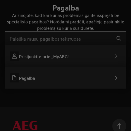
Pagalba
Ar žinojote, kad kai kurias problemas galite išspręsti be
specialisto pagalbos? Norėdami pradėti, apačioje pasirinkite
problemą su kuria susidūrėte.
Įveskite tekstą, jei norite ieškoti pagalbinių straipsnių
Prisijunkite prie „MyAEG“
Pagalba