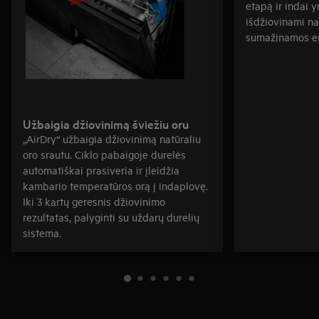
etapą ir indai y
išdžiovinami na
sumažinamos en
Užbaigia džiovinimą šviežiu oru
„AirDry“ užbaigia džiovinimą natūraliu
oro srautu. Ciklo pabaigoje durelės
automatiškai prasiveria ir įleidžia
kambario temperatūros orą į indaplovę.
Iki 3 kartų geresnis džiovinimo
rezultatas, palyginti su uždarų durelių
sistema.