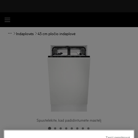
Indaplovės
45 cm pločio indaplovė
Spustelėkite, kad padidintumėte mastelį
Tęsti nepriimant