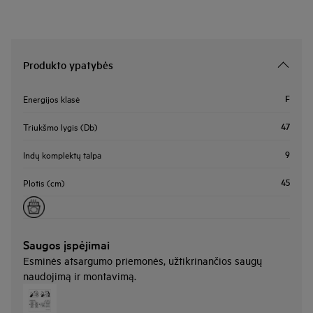
Produkto ypatybės
F
Energijos klasė
47
Triukšmo lygis (Db)
9
Indų komplektų talpa
45
Plotis (cm)
Saugos įspėjimai
Esminės atsargumo priemonės, užtikrinančios saugų
naudojimą ir montavimą.