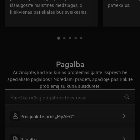
išsaugosite maistines medžiagas, o
patiekalus.
kiekvienas patiekalas bus sveikesnis.
Pagalba
Ar žinojote, kad kai kurias problemas galite išspręsti be
specialisto pagalbos? Norėdami pradėti, apačioje pasirinkite
problemą su kuria susidūrėte.
Įveskite tekstą, jei norite ieškoti pagalbinių straipsnių
Prisijunkite prie „MyAEG“
Pagalba