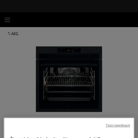
AEG
Spustelėkite, kad padidintumėte mastelį
Tęsti nepriimant