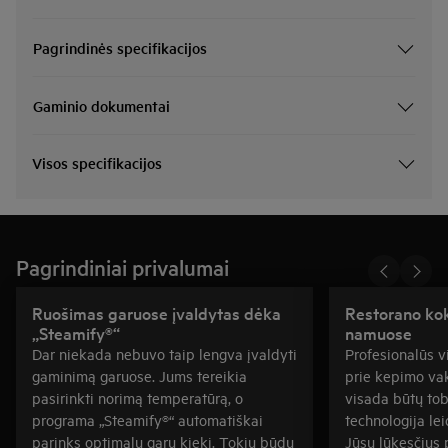
Pagrindinės specifikacijos
Gaminio dokumentai
Visos specifikacijos
Pagrindiniai privalumai
Ruošimas garuose įvaldytas dėka
Restorano kok
„Steamify®“
namuose
Dar niekada nebuvo taip lengva įvaldyti
Profesionalūs vi
gaminimą garuose. Jums tereikia
prie kepimo va
pasirinkti norimą temperatūrą, o
visada būtų to
programa „Steamify®“ automatiškai
technologija le
parinks optimalų garų kiekį. Tokiu būdu
Jūsų lūkesčius 