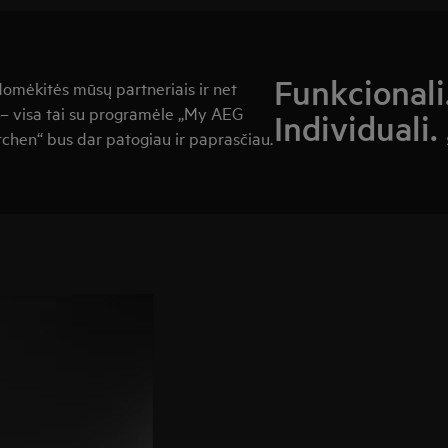
Funkcionali
domėkitės mūsų partneriais ir net
e – visa tai su programėle „My AEG
Individuali
tchen“ bus dar patogiau ir paprasčiau.