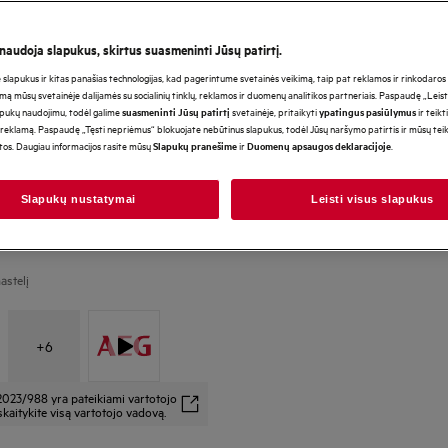
 naudoja slapukus, skirtus suasmeninti Jūsų patirtį.
lapukus ir kitas panašias technologijas, kad pagerintume svetainės veikimą, taip pat reklamos ir rinkodaros ti
*Produkto puslapio galerijoje
mą mūsų svetainėje dalijamės su socialinių tinklų, reklamos ir duomenų analitikos partneriais. Paspaudę „Leist
vaizdo įrašai yra tik iliustraci
apukų naudojimu, todėl galime
svetainėje, pritaikyti
ir teikt
suasmeninti Jūsų patirtį
ypatingus pasiūlymus
atvaizduoti šį modelį.
reklamą. Paspaudę „Tęsti nepriėmus“ blokuojate nebūtinus slapukus, todėl Jūsų naršymo patirtis ir mūsų te
otos. Daugiau informacijos rasite mūsų
ir
.
Slapukų pranešime
Duomenų apsaugos deklaracijoje
Slapukų nustatymai
Leisti visus slapukus
astelį
+
6
2023/988 yra pateikiami vartotojo
kaitykite visą vartotojo vadovą.