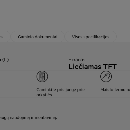
os
Gaminio dokumentai
Visos specifikacijos
 (L)
Ekranas
Liečiamas TFT
Gaminkite prisijungę prie
Maisto termome
orkaitės
saugų naudojimą ir montavimą.