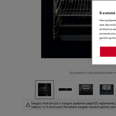
Ši svetainė
Mes naudojame s
apie Jūsų naršy
sutinkate su sl
personalizuotą 
gali būti aprib
Spustelėkite, kad padidintumėte m
Saugos instrukcijos ir saugos įspėjimai pagal ES reglamentą 
vadovo I ir II skyriuose. Norėdami saugiai naudoti gaminį, pers