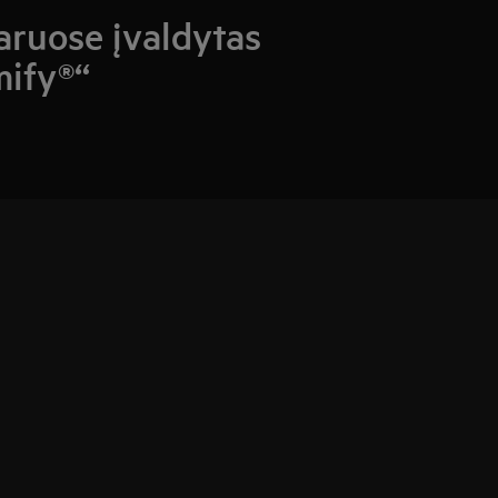
ruose įvaldytas
mify®“