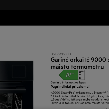
BSE798380B
Garinė orkaitė 9000 
maisto termometru
Gaminio informacijos lapas
Pagrindiniai privalumai
„9000 SteamPro“ orkaitėje su „Steamify®“ g
Orkaitė automatiškai parenka garų kiekį na
„SousVide“ suteikia galimybę naudotis kep
švelniai ir tobulai paruošiamo maisto vertin