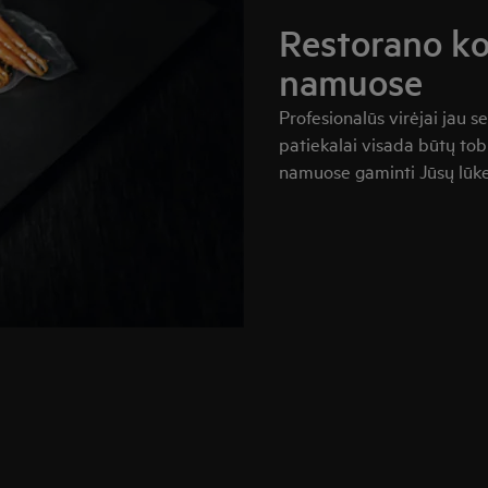
Restorano ko
namuose
Profesionalūs virėjai jau 
patiekalai visada būtų to
namuose gaminti Jūsų lūke