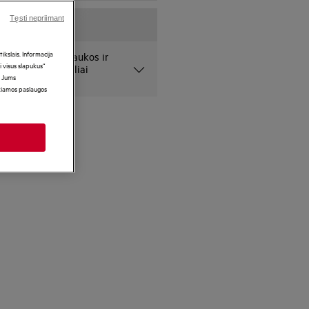
Tęsti nepriimant
kslais. Informacija
 pateiktos nuotraukos ir
i visus slapukus“
niai ir gali netiksliai
i Jums
ikiamos paslaugos