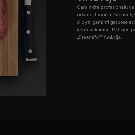
Gaminkite profesionalų v
orkaite, turinčia „Steamify
šildyti, gaminti garuose a
kepti vakuume. Patikimi pu
„Steamify®“ funkciją.