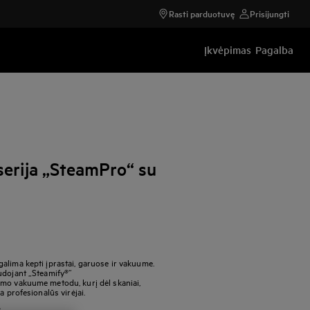
Rasti parduotuvę
Prisijungti
Įkvėpimas
Pagalba
serija „SteamPro“ su
alima kepti įprastai, garuose ir vakuume.
udojant „Steamify®“
imo vakuume metodu, kurį dėl skaniai,
a profesionalūs virėjai.