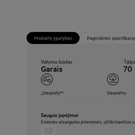
Produkto ypatybės
Pagrindinės specifikacij
Valymo būdas
Talpa
Garais
70
„Steamify®“
SteamPro
Saugos įspėjimai
Esminės atsargumo priemonės, užtikrinančios 