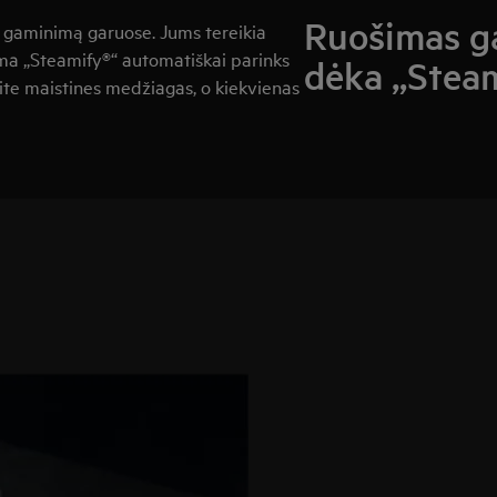
Ruošimas ga
 gaminimą garuose. Jums tereikia
ma „Steamify®“ automatiškai parinks
dėka „Stea
ite maistines medžiagas, o kiekvienas