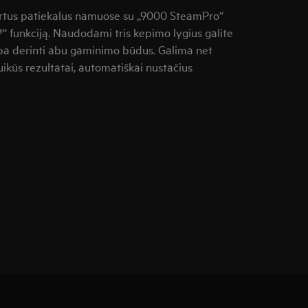
ertus patiekalus namuose su „9000 SteamPro“
®“ funkciją. Naudodami tris kepimo lygius galite
rba derinti abu gaminimo būdus. Galima net
ikūs rezultatai, automatiškai nustačius