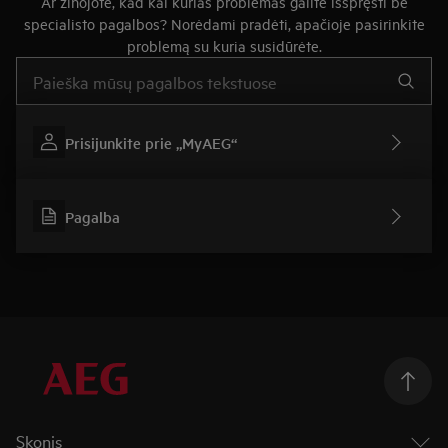
Ar žinojote, kad kai kurias problemas galite išspręsti be
specialisto pagalbos? Norėdami pradėti, apačioje pasirinkite
problemą su kuria susidūrėte.
Įveskite tekstą, jei norite ieškoti pagalbinių straipsnių
Prisijunkite prie „MyAEG“
Pagalba
Skonis