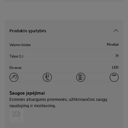
Produkto ypatybės
Pirolizė
Valymo būdas
71
Talpa (L)
LED
Ekranas
Saugos įspėjimai
Esminės atsargumo priemonės, užtikrinančios saugų
naudojimą ir montavimą.