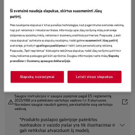
NBS6P53AK
Ši svetainė naudoja slapukus, skirtus suasmeninti Jūsų
Orkaitė 6000 serija „SenseCook“ su
patirtį.
maisto termometru
Mes naudojame slapukus ir kitas panašias technologijas, kad pagerintume svetainės veikimą,
taip pat reklamos ir rinkodaros tikslais. Informacija apie Jūsų naršymą mūsų svetainėje
dalijamės su socialinių tinklų, reklamos ir duomenų analitikos partneriais. Paspaudę „Leisti
visus slapukus“ sutinkate su slapukų naudojimu, todėl galime
suasmeninti Jūsų patirtį
Gaminio informacijos lapas
svetainėje, pritaikyti
ir teikti Jums personalizuotą reklamą.
ypatingus pasiūlymus
Pagrindiniai privalumai
Paspaudę „Tęsti nepriėmus“ blokuojate nebūtinus slapukus, todėl Jūsų naršymo patirtis ir
6000 serijos orkaitė „SenseCook®“ su maisto termometru geresniems
mūsų teikiamos paslaugos gali būti apribotos. Daugiau informacijos rasite mūsų
Slapukų
rezultatams.
ir
.
pranešime
Duomenų apsaugos deklaracijoje
Naudodami maisto termometrą visada žinosite tikslią temperatūrą.
Valdykite ir reguliuokite orkaitės funkcijas su „EXPlore“.
Slapukų nustatymai
Leisti visus slapukus
Saugos instrukcijos ir saugos įspėjimai pagal ES reglamentą
2023/988 yra pateikiami vartotojo vadovo I ir II skyriuose.
Norėdami saugiai naudoti gaminį, perskaitykite visą vartotojo
vadovą.
*Produkto puslapio galerijoje pateiktos
nuotraukos ir vaizdo įrašai yra tik iliustraciniai ir
gali netiksliai atvaizduoti šį modelį.