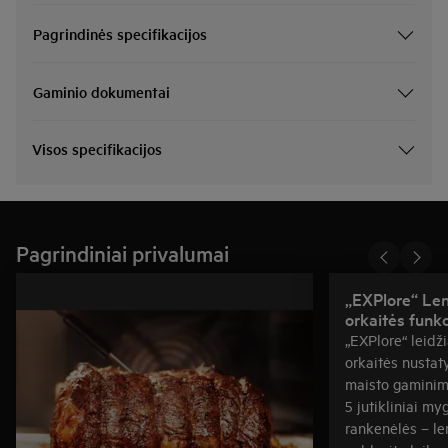
Pagrindinės specifikacijos
Gaminio dokumentai
Visos specifikacijos
Pagrindiniai privalumai
„EXPlore“ Len
orkaitės funkc
„EXPlore“ leidži
orkaitės nustaty
maisto gaminim
5 jutikliniai my
rankenėlės – le