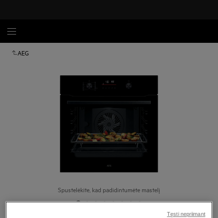
AEG
Spustelėkite, kad padidintumėte mastelį
Tęsti nepriimant