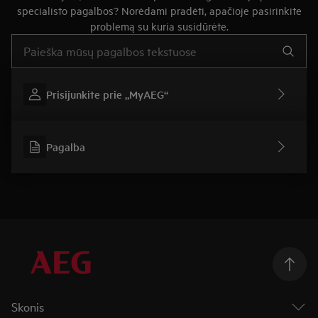
specialisto pagalbos? Norėdami pradėti, apačioje pasirinkite
problemą su kuria susidūrėte.
Įveskite tekstą, jei norite ieškoti pagalbinių straipsnių
Prisijunkite prie „MyAEG“
Pagalba
Skonis