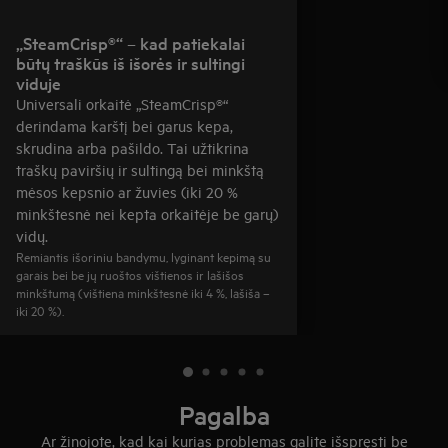
„SteamCrisp®“ – kad patiekalai
būtų traškūs iš išorės ir sultingi
viduje
Universali orkaitė „SteamCrisp®“
derindama karštį bei garus kepa,
skrudina arba pašildo. Tai užtikrina
traškų paviršių ir sultingą bei minkštą
mėsos kepsnio ar žuvies (iki 20 %
minkštesnė nei kepta orkaitėje be garų)
vidų.
Remiantis išoriniu bandymu, lyginant kepimą su
garais bei be jų ruoštos vištienos ir lašišos
minkštumą (vištiena minkštesnė iki 4 %, lašiša –
iki 20 %).
Pagalba
Ar žinojote, kad kai kurias problemas galite išspręsti be