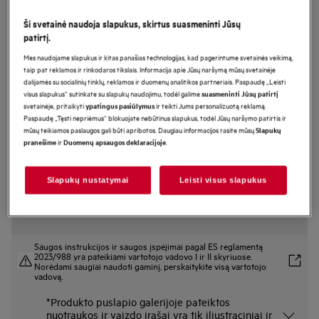
NBR7P731ST
Ši svetainė naudoja slapukus, skirtus suasmeninti Jūsų
Orkaitė 7000 serija MealAssist su
patirtį.
SteamCrisp su maisto termometru
Mes naudojame slapukus ir kitas panašias technologijas, kad pagerintume svetainės veikimą,
taip pat reklamos ir rinkodaros tikslais. Informacija apie Jūsų naršymą mūsų svetainėje
dalijamės su socialinių tinklų, reklamos ir duomenų analitikos partneriais. Paspaudę „Leisti
visus slapukus“ sutinkate su slapukų naudojimu, todėl galime
suasmeninti Jūsų patirtį
Gaminio informacijos lapas
svetainėje, pritaikyti
ir teikti Jums personalizuotą reklamą.
ypatingus pasiūlymus
Pagrindiniai privalumai
Paspaudę „Tęsti nepriėmus“ blokuojate nebūtinus slapukus, todėl Jūsų naršymo patirtis ir
Nepakartojami patiekalai 7000 serijos orkaitėje „MealAssist“ su
mūsų teikiamos paslaugos gali būti apribotos. Daugiau informacijos rasite mūsų
Slapukų
„SteamCrisp®“
ir
.
pranešime
Duomenų apsaugos deklaracijoje
„SteamCrisp®“ užtikrina oro cirkuliaciją, kad maistas būtų traškus ir
sultingas.
„CookSmart Touch“ – kontroliuokite orkaitės funkcijas tiesiog perbraukę
pirštu.
Slapukų nustatymai
Leisti visus slapukus
Saugos instrukcijos ir saugos įspėjimai pagal ES reglamentą
2023/988 yra pateikiami vartotojo vadovo I ir II skyriuose.
Norėdami saugiai naudoti gaminį, perskaitykite visą vartotojo
vadovą.
*Produkto puslapio galerijoje pateiktos
nuotraukos ir vaizdo įrašai yra tik iliustraciniai ir