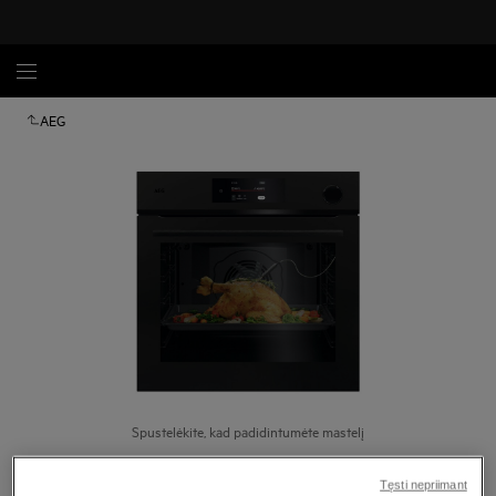
AEG
Spustelėkite, kad padidintumėte mastelį
Tęsti nepriimant