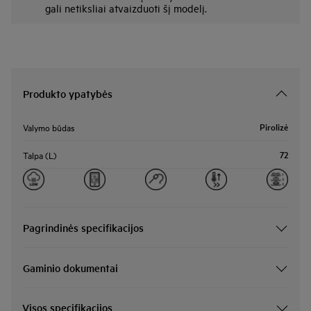
gali netiksliai atvaizduoti šį modelį.
Produkto ypatybės
Pirolizė
Valymo būdas
72
Talpa (L)
Pagrindinės specifikacijos
Gaminio dokumentai
Visos specifikacijos