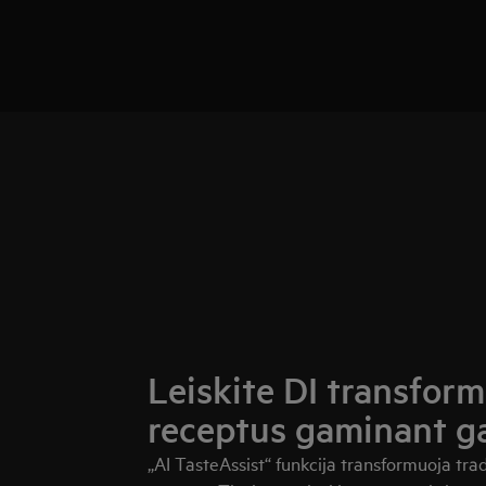
Leiskite DI transfor
receptus gaminant g
„AI TasteAssist“ funkcija transformuoja tr