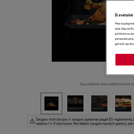
Ši svetainė
Mes naudojame s
apie Jūsų naršy
sutinkate su sl
personalizuotą 
gali būti aprib
Spustelėkite, kad padidintumėte m
Saugos instrukcijos ir saugos įspėjimai pagal ES reglamentą 
vadovo I ir II skyriuose. Norėdami saugiai naudoti gaminį, pers