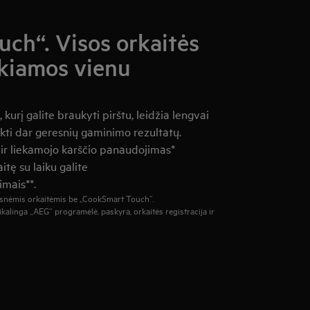
ch“. Visos orkaitės
ekiamos vienu
kurį galite braukyti pirštu, leidžia lengvai
ekti dar geresnių gaminimo rezultatų.
s ir liekamojo karščio panaudojimas*
itę su laiku galite
imais**.
esnėmis orkaitėmis be „CookSmart Touch“.
linga „AEG“ programėlė, paskyra, orkaitės registracija ir