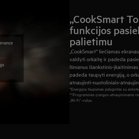
„CookSmart Tou
funkcijos pasi
palietimu
„CookSmart“ liečiamas ekranas, 
valdyti orkaitę ir padeda pasi
Išmanus išankstinis‑įkaitinima
padeda taupyti energiją, o orka
atnaujinti‑nuotoliniais‑atnaujin
*Energijos taupymas palygintas su ankst
**Programinės‑įrangos‑atnaujinimams reika
„Wi-Fi“‑ryšys.