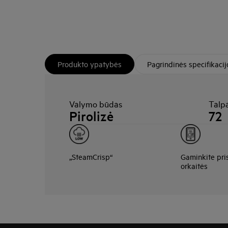
Produkto ypatybės
Pagrindinės specifikacij
Valymo būdas
Talpa
Pirolizė
72
„SteamCrisp“
Gaminkite pri
orkaitės