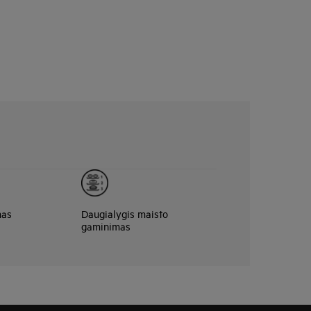
mas
Daugialygis maisto
gaminimas