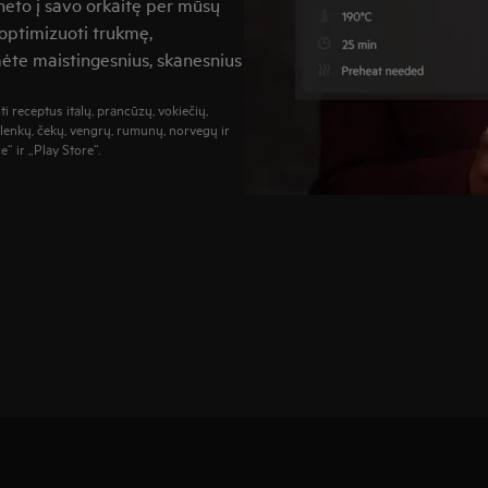
rneto į savo orkaitę per mūsų
 optimizuoti trukmę,
te maistingesnius, skanesnius
i receptus italų, prancūzų, vokiečių,
 lenkų, čekų, vengrų, rumunų, norvegų ir
“ ir „Play Store“.