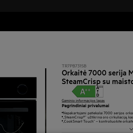
TR7PB731SB
Orkaitė 7000 serija 
SteamCrisp su maist
Gaminio informacijos lapas
Pagrindiniai privalumai
Nepakartojami patiekalai 7000 serijos orka
„SteamCrisp®“ užtikrina oro cirkuliaciją, ka
„CookSmart Touch“ – kontroliuokite orkaitė