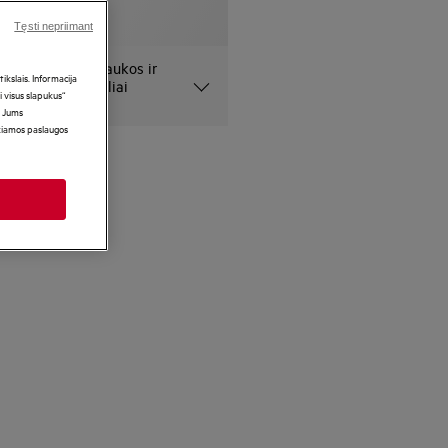
Tęsti nepriimant
 pateiktos nuotraukos ir
kslais. Informacija
niai ir gali netiksliai
i visus slapukus“
i Jums
ikiamos paslaugos