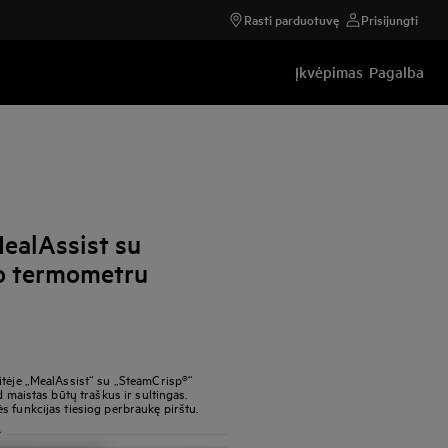
Rasti parduotuvę
Prisijungti
Įkvėpimas
Pagalba
MealAssist su
o termometru
itėje „MealAssist“ su „SteamCrisp®“
d maistas būtų traškus ir sultingas.
s funkcijas tiesiog perbraukę pirštu.