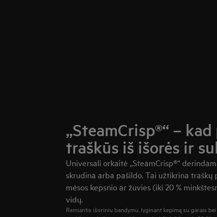
„SteamCrisp®“ – kad 
traškūs iš išorės ir su
Universali orkaitė „SteamCrisp®“ derindama
skrudina arba pašildo. Tai užtikrina traškų 
mėsos kepsnio ar žuvies (iki 20 % minkštes
vidų.
Remiantis išoriniu bandymu, lyginant kepimą su garais bei b