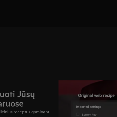
muoti Jūsų
aruose
adicinius receptus gaminant