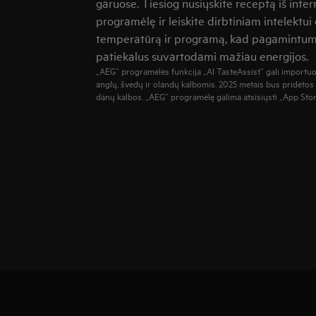
garuose. Tiesiog nusiųskite receptą iš inte
programėlę ir leiskite dirbtiniam intelektui
temperatūrą ir programą, kad pagamintumė
patiekalus suvartodami mažiau energijos.
„AEG“ programėlės funkcija „AI TasteAssist“ gali importuot
anglų, švedų ir olandų kalbomis. 2025 metais bus pridėtos
danų kalbos. „AEG“ programėlę galima atsisiųsti „App Store