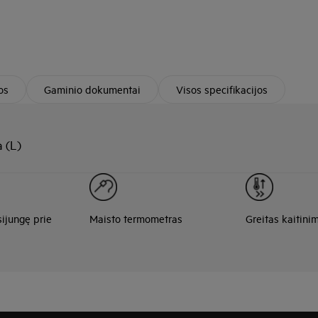
os
Gaminio dokumentai
Visos specifikacijos
 (L)
sijungę prie
Maisto termometras
Greitas kaitini