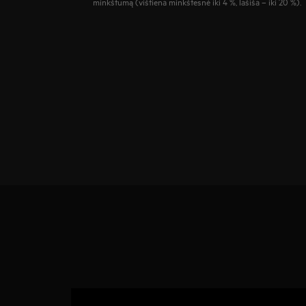
minkštumą (vištiena minkštesnė iki 4 %, lašiša – iki 20 %).