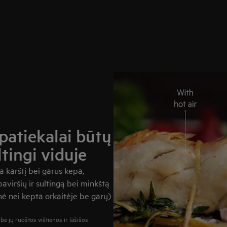
patiekalai būtų
ltingi viduje
 karštį bei garus kepa,
paviršių ir sultingą bei minkštą
nė nei kepta orkaitėje be garų)
e jų ruoštos vištienos ir lašišos