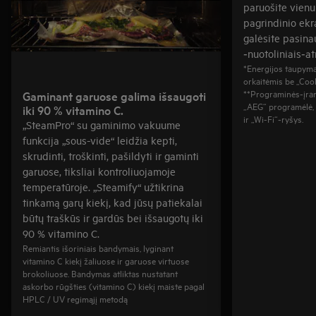
paruošite vienu 
pagrindinio ekr
galėsite pasina
‑nuotoliniais‑at
*Energijos taupyma
orkaitėmis be „Coo
**Programinės‑įra
Gaminant garuose galima išsaugoti
„AEG“ programėlė, p
iki 90 % vitamino C.
ir „Wi-Fi“‑ryšys.
„SteamPro“ su gaminimo vakuume
funkcija „sous-vide“ leidžia kepti,
skrudinti, troškinti, pašildyti ir gaminti
garuose, tiksliai kontroliuojamoje
temperatūroje. „Steamify“ užtikrina
tinkamą garų kiekį, kad jūsų patiekalai
būtų traškūs ir gardūs bei išsaugotų iki
90 % vitamino C.
Remiantis išoriniais bandymais, lyginant
vitamino C kiekį žaliuose ir garuose virtuose
brokoliuose. Bandymas atliktas nustatant
askorbo rūgšties (vitamino C) kiekį maiste pagal
HPLC / UV regimąjį metodą