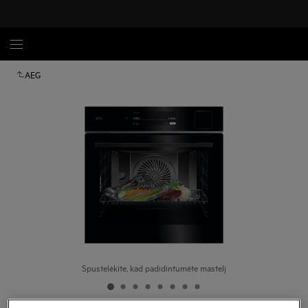
AEG
Spustelėkite, kad padidintumėte mastelį