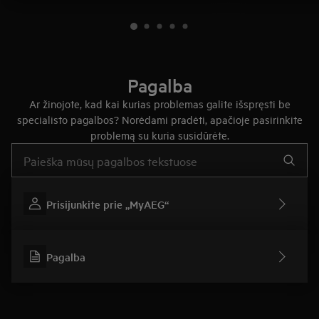
Pagalba
Ar žinojote, kad kai kurias problemas galite išspręsti be
specialisto pagalbos? Norėdami pradėti, apačioje pasirinkite
problemą su kuria susidūrėte.
Įveskite tekstą, jei norite ieškoti pagalbinių straipsnių
Prisijunkite prie „MyAEG“
Pagalba