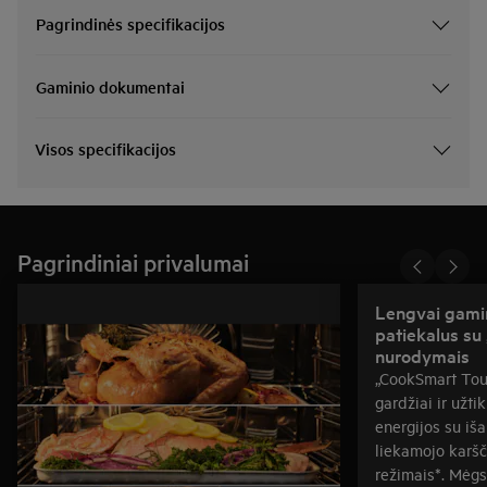
Pagrindinės specifikacijos
Gaminio dokumentai
Visos specifikacijos
Pagrindiniai privalumai
Lengvai gami
patiekalus su „CookSmart Touch+“
nurodymais
„CookSmart Tou
gardžiai ir užti
energijos su iša
liekamojo karš
režimais*. Mėg