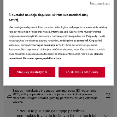
Tęsti nepriimant
TP9SB831AB
Garinė orkaitė 9000 serija ProAssist
Ši svetainė naudoja slapukus, skirtus suasmeninti Jūsų
su SteamPro su maisto termometru
patirtį.
Mes naudojame slapukus ir kitas panašias technologijas, kad pagerintume svetainės veikimą,
taip pat reklamos ir rinkodaros tikslais. Informacija apie Jūsų naršymą mūsų svetainėje
dalijamės su socialinių tinklų, reklamos ir duomenų analitikos partneriais. Paspaudę „Leisti
Gaminio informacijos lapas
Pagrindiniai privalumai
visus slapukus“ sutinkate su slapukų naudojimu, todėl galime
suasmeninti Jūsų patirtį
svetainėje, pritaikyti
ir teikti Jums personalizuotą reklamą.
ypatingus pasiūlymus
9000 serijos orkaitė „ProAssist“ su „SteamPro“ – puikūs rezultatai vienu
Paspaudę „Tęsti nepriėmus“ blokuojate nebūtinus slapukus, todėl Jūsų naršymo patirtis ir
spustelėjimu.
mūsų teikiamos paslaugos gali būti apribotos. Daugiau informacijos rasite mūsų
Slapukų
Naudodami „SteamPro“ galėsite kepti, skrudinti, gaminti garuose ir
vakuume.
ir
.
pranešime
Duomenų apsaugos deklaracijoje
„CookSmart Touch“ lydi kiekviename žingsnyje, kad pasiektumėte skanių
rezultatų.
Slapukų nustatymai
Leisti visus slapukus
Saugos instrukcijos ir saugos įspėjimai pagal ES reglamentą
2023/988 yra pateikiami vartotojo vadovo I ir II skyriuose.
Norėdami saugiai naudoti gaminį, perskaitykite visą vartotojo
vadovą.
*Produkto puslapio galerijoje pateiktos
nuotraukos ir vaizdo įrašai yra tik iliustraciniai ir