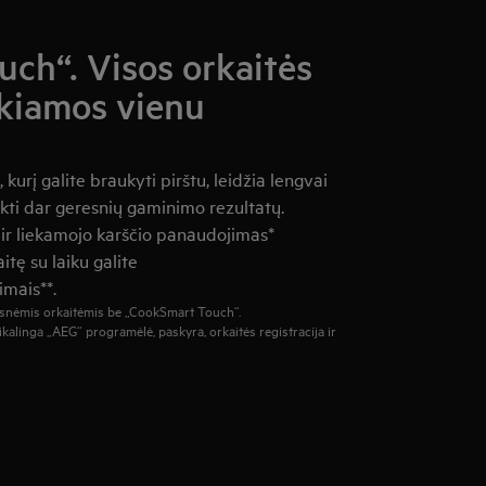
ch“. Visos orkaitės
ekiamos vienu
kurį galite braukyti pirštu, leidžia lengvai
ekti dar geresnių gaminimo rezultatų.
s ir liekamojo karščio panaudojimas*
itę su laiku galite
imais**.
esnėmis orkaitėmis be „CookSmart Touch“.
linga „AEG“ programėlė, paskyra, orkaitės registracija ir