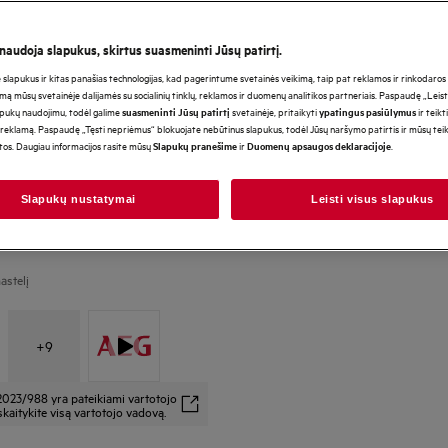
 naudoja slapukus, skirtus suasmeninti Jūsų patirtį.
*Produkto puslapio galerijoje
lapukus ir kitas panašias technologijas, kad pagerintume svetainės veikimą, taip pat reklamos ir rinkodaros ti
vaizdo įrašai yra tik iliustraci
mą mūsų svetainėje dalijamės su socialinių tinklų, reklamos ir duomenų analitikos partneriais. Paspaudę „Leist
atvaizduoti šį modelį.
apukų naudojimu, todėl galime
svetainėje, pritaikyti
ir teikt
suasmeninti Jūsų patirtį
ypatingus pasiūlymus
reklamą. Paspaudę „Tęsti nepriėmus“ blokuojate nebūtinus slapukus, todėl Jūsų naršymo patirtis ir mūsų te
otos. Daugiau informacijos rasite mūsų
ir
.
Slapukų pranešime
Duomenų apsaugos deklaracijoje
Slapukų nustatymai
Leisti visus slapukus
astelį
+
9
2023/988 yra pateikiami vartotojo
kaitykite visą vartotojo vadovą.