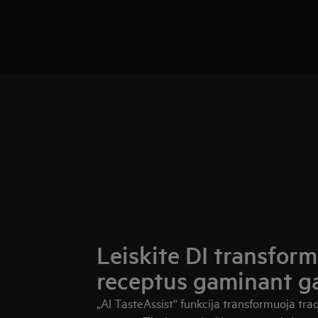
Leiskite DI transfor
receptus gaminant g
„AI TasteAssist“ funkcija transformuoja tr