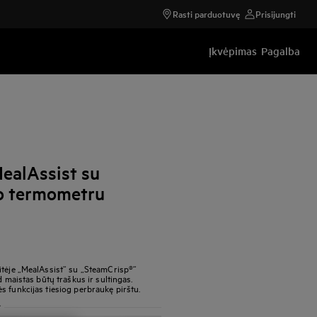
Rasti parduotuvę
Prisijungti
Įkvėpimas
Pagalba
MealAssist su
o termometru
itėje „MealAssist“ su „SteamCrisp®“
d maistas būtų traškus ir sultingas.
s funkcijas tiesiog perbraukę pirštu.