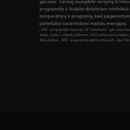
garuose. Tiesiog nusiųskite receptą iš inte
programėlę ir leiskite dirbtiniam intelektui
temperatūrą ir programą, kad pagamintumė
patiekalus suvartodami mažiau energijos.
„AEG“ programėlės funkcija „AI TasteAssist“ gali importuot
anglų, švedų ir olandų kalbomis. 2025 metais bus pridėtos
danų kalbos. „AEG“ programėlę galima atsisiųsti „App Store