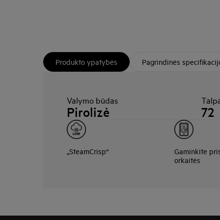
Produkto ypatybės
Pagrindinės specifikacij
Valymo būdas
Talpa
Pirolizė
72
„SteamCrisp“
Gaminkite pri
orkaitės