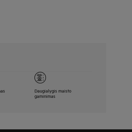
mas
Daugialygis maisto
gaminimas