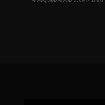
minkštumą (vištiena minkštesnė iki 4 %, lašiša – iki 20 %).