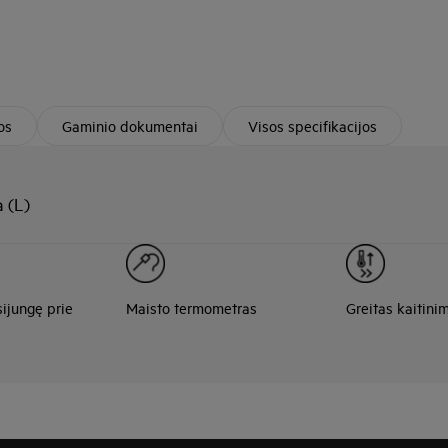
os
Gaminio dokumentai
Visos specifikacijos
 (L)
sijungę prie
Maisto termometras
Greitas kaitini