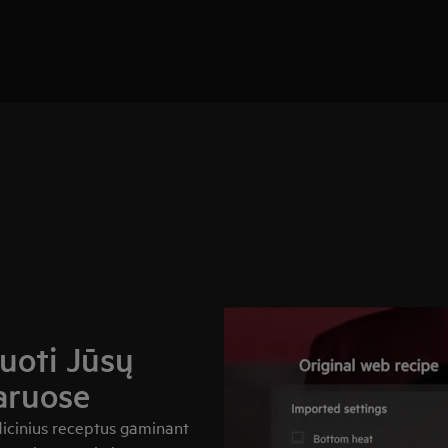
muoti Jūsų
aruose
adicinius receptus gaminant