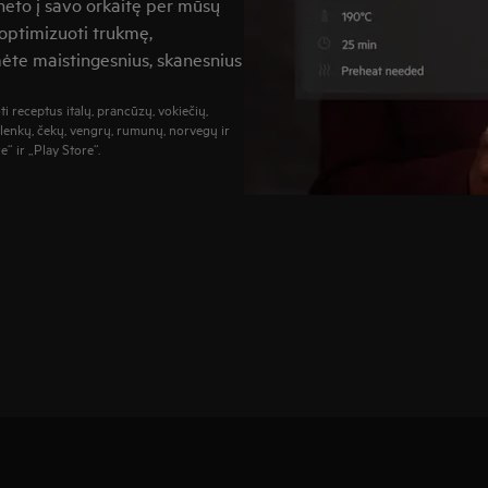
rneto į savo orkaitę per mūsų
 optimizuoti trukmę,
te maistingesnius, skanesnius
i receptus italų, prancūzų, vokiečių,
 lenkų, čekų, vengrų, rumunų, norvegų ir
“ ir „Play Store“.