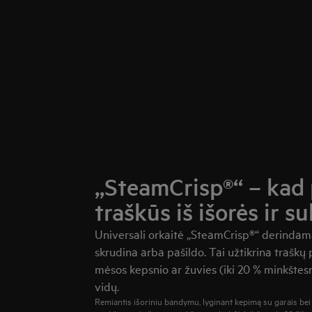
„SteamCrisp®“ – kad 
traškūs iš išorės ir su
Universali orkaitė „SteamCrisp®“ derindama
skrudina arba pašildo. Tai užtikrina traškų 
mėsos kepsnio ar žuvies (iki 20 % minkštes
vidų.
Remiantis išoriniu bandymu, lyginant kepimą su garais bei b