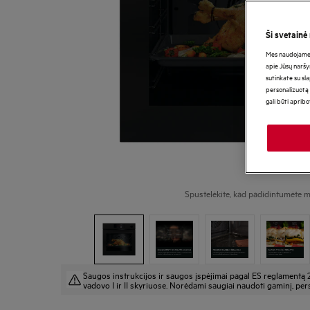
Ši svetainė
Mes naudojame s
apie Jūsų naršy
sutinkate su sl
personalizuotą 
gali būti aprib
Spustelėkite, kad padidintumėte m
Saugos instrukcijos ir saugos įspėjimai pagal ES reglamentą 
vadovo I ir II skyriuose. Norėdami saugiai naudoti gaminį, pers