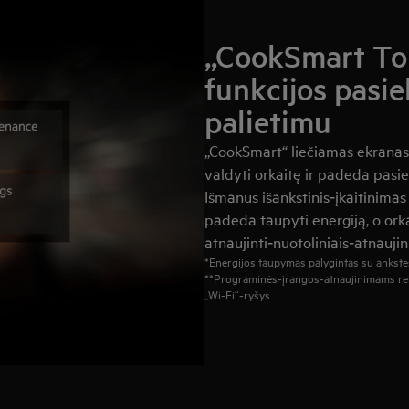
„CookSmart Tou
funkcijos pasi
palietimu
„CookSmart“ liečiamas ekranas, 
valdyti orkaitę ir padeda pasi
Išmanus išankstinis‑įkaitinima
padeda taupyti energiją, o orka
atnaujinti‑nuotoliniais‑atnaujin
*Energijos taupymas palygintas su ankst
**Programinės‑įrangos‑atnaujinimams reika
„Wi-Fi“‑ryšys.