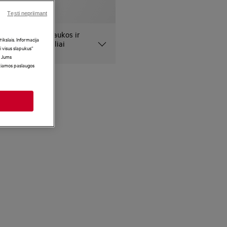
Tęsti nepriimant
 pateiktos nuotraukos ir
kslais. Informacija
niai ir gali netiksliai
i visus slapukus“
i Jums
ikiamos paslaugos