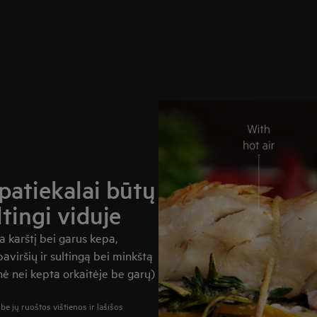
patiekalai būtų
ltingi viduje
 karštį bei garus kepa,
paviršių ir sultingą bei minkštą
nė nei kepta orkaitėje be garų)
e jų ruoštos vištienos ir lašišos