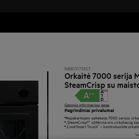
NBR7P731ST
Orkaitė 7000 serija 
SteamCrisp su maist
Gaminio informacijos lapas
Pagrindiniai privalumai
Nepakartojami patiekalai 7000 serijos orka
„SteamCrisp®“ užtikrina oro cirkuliaciją, ka
„CookSmart Touch“ – kontroliuokite orkaitė