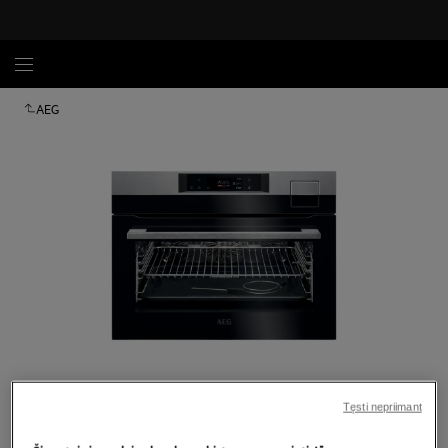
AEG
Spustelėkite, kad padidintumėte mastelį
Tęsti nepriimant