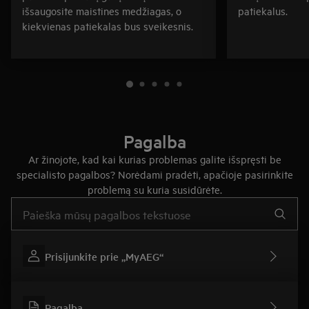
išsaugosite maistines medžiagas, o
patiekalus.
kiekvienas patiekalas bus sveikesnis.
Pagalba
Ar žinojote, kad kai kurias problemas galite išspręsti be
specialisto pagalbos? Norėdami pradėti, apačioje pasirinkite
problemą su kuria susidūrėte.
Įveskite tekstą, jei norite ieškoti pagalbinių straipsnių
Prisijunkite prie „MyAEG“
Pagalba