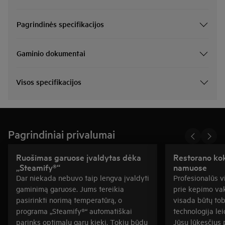
Pagrindinės specifikacijos
Gaminio dokumentai
Visos specifikacijos
Pagrindiniai privalumai
Ruošimas garuose įvaldytas dėka
Restorano kok
„Steamify®“
namuose
Dar niekada nebuvo taip lengva įvaldyti
Profesionalūs vi
gaminimą garuose. Jums tereikia
prie kepimo va
pasirinkti norimą temperatūrą, o
visada būtų to
programa „Steamify®“ automatiškai
technologija le
parinks optimalų garų kiekį. Tokiu būdu
Jūsų lūkesčius 