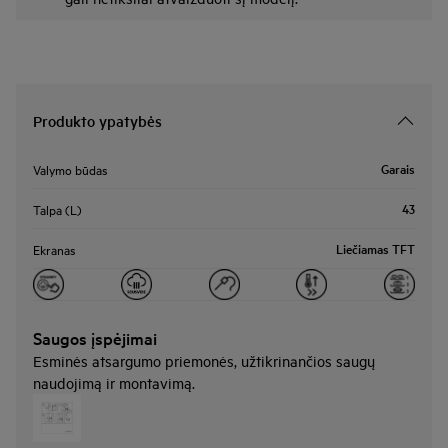
Produkto ypatybės
Garais
Valymo būdas
43
Talpa (L)
Liečiamas TFT
Ekranas
Saugos įspėjimai
Esminės atsargumo priemonės, užtikrinančios saugų
naudojimą ir montavimą.