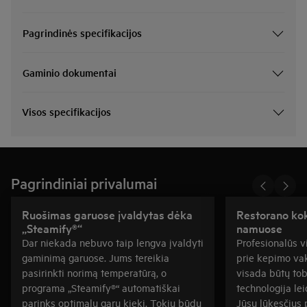
Pagrindinės specifikacijos
Gaminio dokumentai
Visos specifikacijos
Pagrindiniai privalumai
Ruošimas garuose įvaldytas dėka
Restorano kok
„Steamify®“
namuose
Dar niekada nebuvo taip lengva įvaldyti
Profesionalūs vi
gaminimą garuose. Jums tereikia
prie kepimo va
pasirinkti norimą temperatūrą, o
visada būtų to
programa „Steamify®“ automatiškai
technologija le
parinks optimalų garų kiekį. Tokiu būdu
Jūsų lūkesčius 