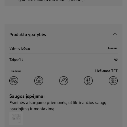
Produkto ypatybės
Garais
Valymo būdas
43
Talpa (L)
Liečiamas TFT
Ekranas
Saugos įspėjimai
Esminės atsargumo priemonės, užtikrinančios saugų
naudojimą ir montavimą.