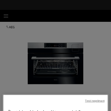
AEG
Spustelėkite, kad padidintumėte mastelį
Tęsti nepriimant