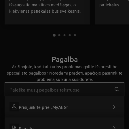
išsaugosite maistines medžiagas, o
patiekalus.
kiekvienas patiekalas bus sveikesnis.
Pagalba
Ar žinojote, kad kai kurias problemas galite išspręsti be
specialisto pagalbos? Norėdami pradėti, apačioje pasirinkite
problemą su kuria susidūrėte.
Įveskite tekstą, jei norite ieškoti pagalbinių straipsnių
Prisijunkite prie „MyAEG“
Pagalba