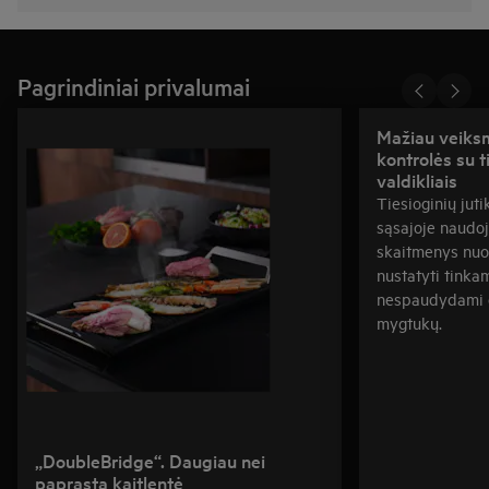
Pagrindiniai privalumai
Mažiau veiksm
kontrolės su ti
valdikliais
Tiesioginių juti
sąsajoje naudoj
skaitmenys nuo 1
nustatyti tink
nespaudydami d
mygtukų.
„DoubleBridge“. Daugiau nei
paprasta kaitlentė