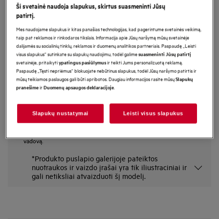
Ši svetainė naudoja slapukus, skirtus suasmeninti Jūsų
TO64IM00XB
patirtį.
Indukcinė kaitlentė 60 cm 6000
Mes naudojame slapukus ir kitas panašias technologijas, kad pagerintume svetainės veikimą,
serija
taip pat reklamos ir rinkodaros tikslais. Informacija apie Jūsų naršymą mūsų svetainėje
dalijamės su socialinių tinklų, reklamos ir duomenų analitikos partneriais. Paspaudę „Leisti
Pagrindiniai privalumai
visus slapukus“ sutinkate su slapukų naudojimu, todėl galime
suasmeninti Jūsų patirtį
Dvi kaitvietes paverskite į vieną – abiejose kaitlentės pusėse.
svetainėje, pritaikyti
ir teikti Jums personalizuotą reklamą.
ypatingus pasiūlymus
„DoubleBridge“ apjungia dvi kaitlentės sritis.
Paspaudę „Tęsti nepriėmus“ blokuojate nebūtinus slapukus, todėl Jūsų naršymo patirtis ir
Akimirksniu nustatykite temperatūrą tiesioginiais jutikliniais valdikliais
mūsų teikiamos paslaugos gali būti apribotos. Daugiau informacijos rasite mūsų
Slapukų
ir
.
pranešime
Duomenų apsaugos deklaracijoje
Slapukų nustatymai
Leisti visus slapukus
Saugos instrukcijos ir saugos įspėjimai pagal ES reglamentą
2023/988 yra pateikiami vartotojo vadovo I ir II skyriuose.
Norėdami saugiai naudoti gaminį, perskaitykite visą vartotojo
vadovą.
*Produkto puslapio galerijoje pateiktos
nuotraukos ir vaizdo įrašai yra tik iliustraciniai ir
gali netiksliai atvaizduoti šį modelį.