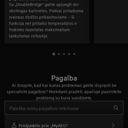
Su „DoubleBridge“ galite apjungti dvi
skirtingas kaitvietes. Puikiai pritaikoma
įvairaus dydžio prikaistuviams – ši
funkcija net pritaiko temperatūros ir
trukmės nuostatas maksimaliam
lankstumui virtuvėje.
Pagalba
Ar žinojote, kad kai kurias problemas galite išspręsti be
specialisto pagalbos? Norėdami pradėti, apačioje pasirinkite
problemą su kuria susidūrėte.
Įveskite tekstą, jei norite ieškoti pagalbinių straipsnių
Prisijunkite prie „MyAEG“