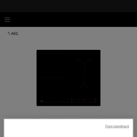
AEG
Spustelėkite, kad padidintumėte mastelį
Tęsti nepriimant