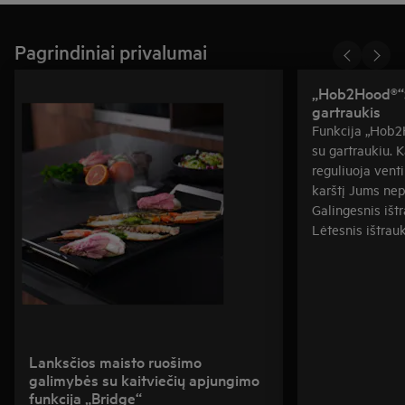
Pagrindiniai privalumai
„Hob2Hood®“:
gartraukis
Funkcija „Hob2H
su gartraukiu. 
reguliuoja venti
karštį Jums nep
Galingesnis išt
Lėtesnis ištrau
Lanksčios maisto ruošimo
galimybės su kaitviečių apjungimo
funkcija „Bridge“