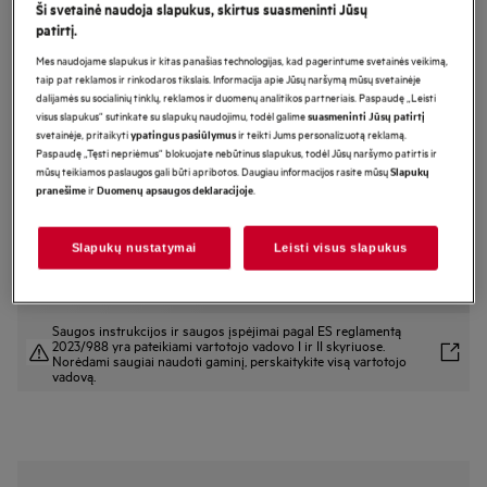
Ši svetainė naudoja slapukus, skirtus suasmeninti Jūsų
TO64IB00IB
patirtį.
Indukcinė kaitlentė 60 cm 6000
Mes naudojame slapukus ir kitas panašias technologijas, kad pagerintume svetainės veikimą,
serija „Hob2Hood®“
taip pat reklamos ir rinkodaros tikslais. Informacija apie Jūsų naršymą mūsų svetainėje
dalijamės su socialinių tinklų, reklamos ir duomenų analitikos partneriais. Paspaudę „Leisti
visus slapukus“ sutinkate su slapukų naudojimu, todėl galime
suasmeninti Jūsų patirtį
svetainėje, pritaikyti
ir teikti Jums personalizuotą reklamą.
ypatingus pasiūlymus
Gaminio informacijos lapas
Paspaudę „Tęsti nepriėmus“ blokuojate nebūtinus slapukus, todėl Jūsų naršymo patirtis ir
Pagrindiniai privalumai
mūsų teikiamos paslaugos gali būti apribotos. Daugiau informacijos rasite mūsų
Slapukų
ir
.
pranešime
Duomenų apsaugos deklaracijoje
Funkcija „Bridge“ sujungia dvi kaitvietes į vieną didelę
Naudokitės didesniu maisto ruošimo plotu su funkcija „Bridge“.
„Hob2Hood®“ reguliuoja ventiliatorių pagal karštį.
Slapukų nustatymai
Leisti visus slapukus
Saugos instrukcijos ir saugos įspėjimai pagal ES reglamentą
2023/988 yra pateikiami vartotojo vadovo I ir II skyriuose.
Norėdami saugiai naudoti gaminį, perskaitykite visą vartotojo
vadovą.