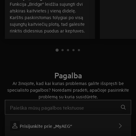
Funkcija „Bridge“ leidžia sujungti dvi
atskiras kaitvietes į vieną didelę.
Karštis paskirstomas tolygiai po visą
sujungtų kaitviečių plotą, tad galėsite
rinktis didesnius puodus ar keptuves.
Pagalba
Ar žinojote, kad kai kurias problemas galite išspręsti be
specialisto pagalbos? Norėdami pradėti, apačioje pasirinkite
problemą su kuria susidūrėte.
Įveskite tekstą, jei norite ieškoti pagalbinių straipsnių
Prisijunkite prie „MyAEG“