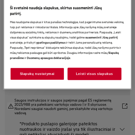
TI64IG00FB
Ši svetainė naudoja slapukus, skirtus suasmeninti Jūsų
Indukcinė kaitlentė 60 cm 6000
patirtį.
serija „Hob2Hood®“
Mes naudojame slapukus ir kitas panašias technologijas, kad pagerintume svetainės veikimą,
taip pat reklamos ir rinkodaros tikslais. Informacija apie Jūsų naršymą mūsų svetainėje
dalijamės su socialinių tinklų, reklamos ir duomenų analitikos partneriais. Paspaudę „Leisti
visus slapukus“ sutinkate su slapukų naudojimu, todėl galime
suasmeninti Jūsų patirtį
Gaminio informacijos lapas
svetainėje, pritaikyti
ir teikti Jums personalizuotą reklamą.
ypatingus pasiūlymus
Pagrindiniai privalumai
Paspaudę „Tęsti nepriėmus“ blokuojate nebūtinus slapukus, todėl Jūsų naršymo patirtis ir
mūsų teikiamos paslaugos gali būti apribotos. Daugiau informacijos rasite mūsų
Slapukų
Su 6000 serijos kaitlente „FlexiBridge®“ galite sujungti iki keturių
ir
.
pranešime
Duomenų apsaugos deklaracijoje
gaminimo segmentų
Naudodamiesi „FlexiBridge®“ galite sujungti iki keturių gaminimo
segmentų
Funkcija „PowerSlide“ maistui užvirus sparčiai pereina prie lėto virimo
Slapukų nustatymai
Leisti visus slapukus
Saugos instrukcijos ir saugos įspėjimai pagal ES reglamentą
2023/988 yra pateikiami vartotojo vadovo I ir II skyriuose.
Norėdami saugiai naudoti gaminį, perskaitykite visą vartotojo
vadovą.
*Produkto puslapio galerijoje pateiktos
nuotraukos ir vaizdo įrašai yra tik iliustraciniai ir
gali netiksliai atvaizduoti šį modelį.