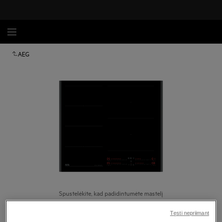
AEG
Spustelėkite, kad padidintumėte mastelį
Tęsti nepriimant