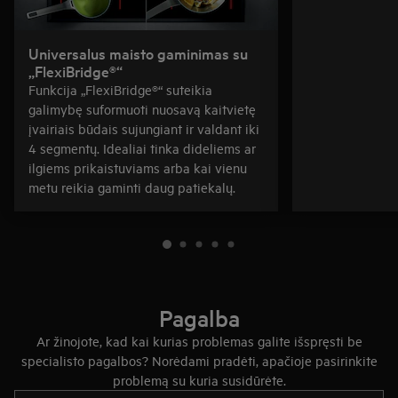
Universalus maisto gaminimas su
„FlexiBridge®“
Funkcija „FlexiBridge®“ suteikia
galimybę suformuoti nuosavą kaitvietę
įvairiais būdais sujungiant ir valdant iki
4 segmentų. Idealiai tinka dideliems ar
ilgiems prikaistuviams arba kai vienu
metu reikia gaminti daug patiekalų.
Pagalba
Ar žinojote, kad kai kurias problemas galite išspręsti be
specialisto pagalbos? Norėdami pradėti, apačioje pasirinkite
problemą su kuria susidūrėte.
Įveskite tekstą, jei norite ieškoti pagalbinių straipsnių