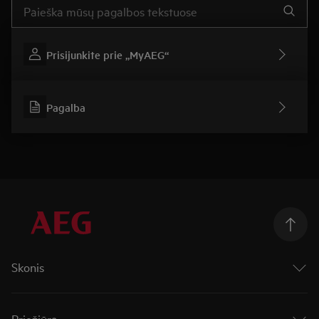
Prisijunkite prie „MyAEG“
Pagalba
Skonis
Orkaitės
Kaitlentės
Priežiūra