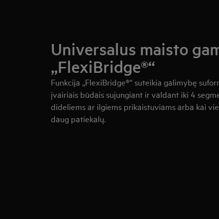
Universalus maisto ga
„FlexiBridge®“
Funkcija „FlexiBridge®“ suteikia galimybę sufo
įvairiais būdais sujungiant ir valdant iki 4 segme
dideliems ar ilgiems prikaistuviams arba kai vi
daug patiekalų.