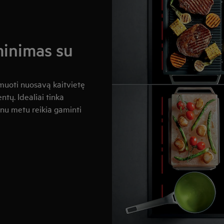
minimas su
rmuoti nuosavą kaitvietę
ntų. Idealiai tinka
enu metu reikia gaminti