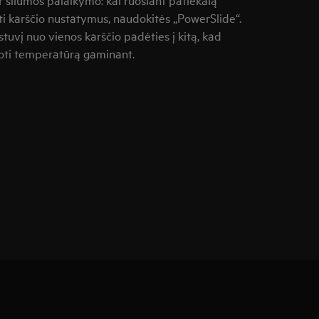
isti karščio nustatymus, naudokitės „PowerSlide“.
tuvį nuo vienos karščio padėties į kitą, kad
iuoti temperatūrą gaminant.