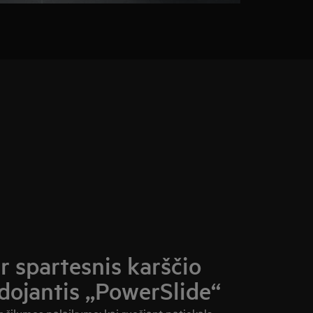
r spartesnis karščio
dojantis „PowerSlide“
ir šilumos palaikymo: kai ruošiant patiekalą