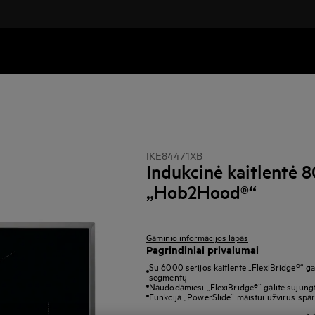
IKE84471XB
Indukcinė kaitlentė 
„Hob2Hood®“
Gaminio informacijos lapas
Pagrindiniai privalumai
Su 6000 serijos kaitlente „FlexiBridge®“ ga
segmentų
Naudodamiesi „FlexiBridge®“ galite sujung
Funkcija „PowerSlide“ maistui užvirus sparč