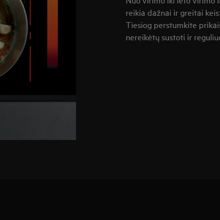
reikia dažnai ir greitai ke
Tiesiog perstumkite prikais
nereikėtų sustoti ir regul