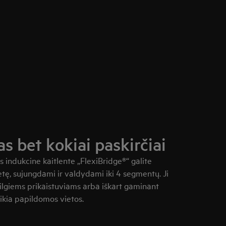
s bet kokiai paskirčiai
indukcine kaitlente „FlexiBridge®“ galite
tę, sujungdami ir valdydami iki 4 segmentų. Ji
r ilgiems prikaistuviams arba iškart gaminant
ikia papildomos vietos.