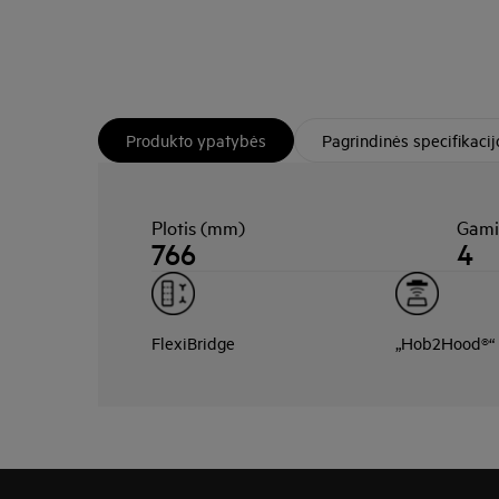
Produkto ypatybės
Pagrindinės specifikacij
Plotis (mm)
Gami
766
4
FlexiBridge
„Hob2Hood®“