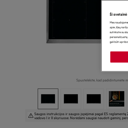
Ši svetainė
Mes naudojame s
apie Jūsų naršy
sutinkate su sl
personalizuotą 
gali būti aprib
Spustelėkite, kad padidintumėte m
Saugos instrukcijos ir saugos įspėjimai pagal ES reglamentą 
vadovo I ir II skyriuose. Norėdami saugiai naudoti gaminį, pers