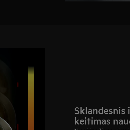
Sklandesnis i
keitimas nau
Nuo virimo iki lėto virimo 