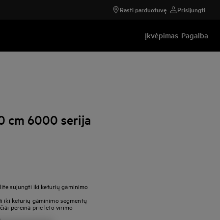
Rasti parduotuvę
Prisijungti
Įkvėpimas
Pagalba
80 cm 6000 serija
lite sujungti iki keturių gaminimo
ti iki keturių gaminimo segmentų
iai pereina prie lėto virimo