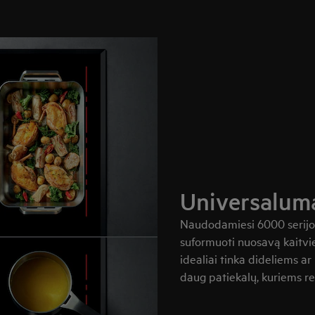
Universaluma
Naudodamiesi 6000 serijos 
suformuoti nuosavą kaitvie
idealiai tinka dideliems a
daug patiekalų, kuriems re