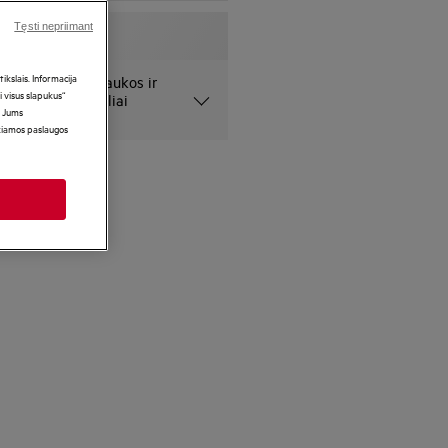
Tęsti nepriimant
kslais. Informacija
 pateiktos nuotraukos ir
i visus slapukus“
niai ir gali netiksliai
i Jums
ikiamos paslaugos