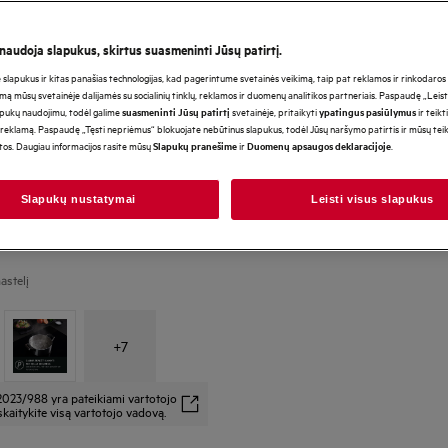
 naudoja slapukus, skirtus suasmeninti Jūsų patirtį.
lapukus ir kitas panašias technologijas, kad pagerintume svetainės veikimą, taip pat reklamos ir rinkodaros ti
*Produkto puslapio galerijoje
mą mūsų svetainėje dalijamės su socialinių tinklų, reklamos ir duomenų analitikos partneriais. Paspaudę „Leist
vaizdo įrašai yra tik iliustraci
apukų naudojimu, todėl galime
svetainėje, pritaikyti
ir teikt
suasmeninti Jūsų patirtį
ypatingus pasiūlymus
atvaizduoti šį modelį.
reklamą. Paspaudę „Tęsti nepriėmus“ blokuojate nebūtinus slapukus, todėl Jūsų naršymo patirtis ir mūsų te
otos. Daugiau informacijos rasite mūsų
ir
.
Slapukų pranešime
Duomenų apsaugos deklaracijoje
Slapukų nustatymai
Leisti visus slapukus
astelį
+
7
2023/988 yra pateikiami vartotojo
kaitykite visą vartotojo vadovą.