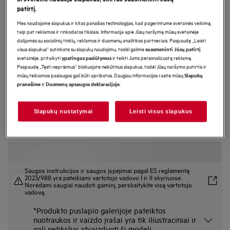
patirtį.
DGE5661HM
Integruojamas garų rinktuvas 54 cm
Mes naudojame slapukus ir kitas panašias technologijas, kad pagerintume svetainės veikimą,
taip pat reklamos ir rinkodaros tikslais. Informacija apie Jūsų naršymą mūsų svetainėje
6000 serija „Hob2Hood®“
dalijamės su socialinių tinklų, reklamos ir duomenų analitikos partneriais. Paspaudę „Leisti
visus slapukus“ sutinkate su slapukų naudojimu, todėl galime
suasmeninti Jūsų patirtį
svetainėje, pritaikyti
ir teikti Jums personalizuotą reklamą.
ypatingus pasiūlymus
Paspaudę „Tęsti nepriėmus“ blokuojate nebūtinus slapukus, todėl Jūsų naršymo patirtis ir
Gaminio informacijos lapas
mūsų teikiamos paslaugos gali būti apribotos. Daugiau informacijos rasite mūsų
Slapukų
Pagrindiniai privalumai
ir
.
pranešime
Duomenų apsaugos deklaracijoje
6000 serijos gartraukis su „Hob2Hood®“ automatiškai reguliuoja
ventiliatoriaus greitį.
Funkcija „Hob2Hood®“ gartraukį reguliuoja priklausomai nuo kaitlentės
Slapukų nustatymai
Leisti visus slapukus
nustatymų.
Puiki virtuvės oro kokybė su gartraukiu „ExtractionTech Pro“.
Saugos instrukcijos ir saugos įspėjimai pagal ES reglamentą
2023/988 yra pateikiami vartotojo vadovo I ir II skyriuose.
Norėdami saugiai naudoti gaminį, perskaitykite visą vartotojo
vadovą.
*Produkto puslapio galerijoje pateiktos
nuotraukos ir vaizdo įrašai yra tik iliustraciniai ir
gali netiksliai atvaizduoti šį modelį.