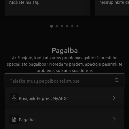
ruošiate maistą.
nesirūpinkite d
Pagalba
Ar žinojote, kad kai kurias problemas galite išspręsti be
specialisto pagalbos? Norėdami pradėti, apačioje pasirinkite
problemą su kuria susidūrėte.
Įveskite tekstą, jei norite ieškoti pagalbinių straipsnių
Prisijunkite prie „MyAEG“
Pagalba