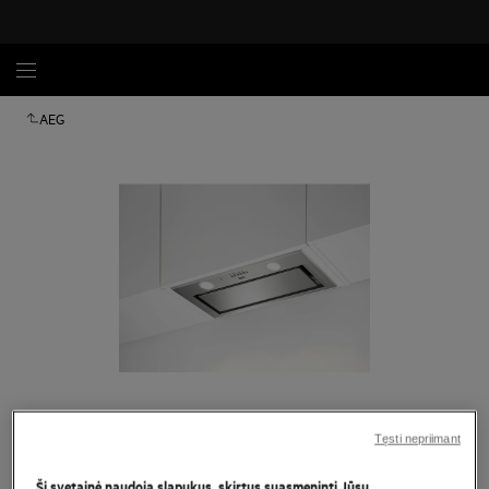
AEG
Spustelėkite, kad padidintumėte mastelį
Tęsti nepriimant
Ši svetainė naudoja slapukus, skirtus suasmeninti Jūsų