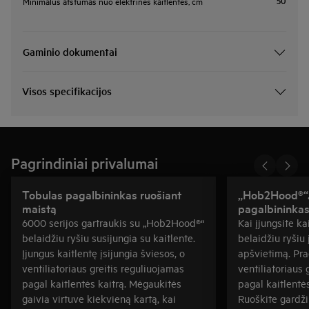
50
Minimalus atstumas nuo elektrinės kaitlentės, cm
Gaminio dokumentai
Visos specifikacijos
Pagrindiniai privalumai
Tobulas pagalbininkas ruošiant
„Hob2Hood®“.
maistą
pagalbininkas
6000 serijos gartraukis su „Hob2Hood®“
Kai įjungsite k
belaidžiu ryšiu susijungia su kaitlente.
belaidžiu ryšiu 
Įjungus kaitlentę įsijungia šviesos, o
apšvietimą. Pra
ventiliatoriaus greitis reguliuojamas
ventiliatoriaus 
pagal kaitlentės kaitrą. Mėgaukitės
pagal kaitlentė
gaivia virtuve kiekvieną kartą, kai
Ruoškite gardži