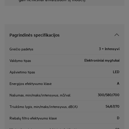
Pagrindinės specifikacijos
3 + Intensyvi
Greičio padėtys
Elektroniniai mygtukai
Valdymo tipas
LED
Apšvietimo tipas
A
Energijos efektyvumo klasė
300/580/700
Našumas, min/maks/intensyvus, m3/val.
54/67/70
Triukšmo lygis, min/maks/intensyvus, dB(A)
D
Riebalų filtro efektyvumo klasė