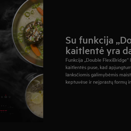
Su funkcija „D
kaitlentė yra d
Funkcija „Double FlexiBridge“ 
kaitlentės puse, kad apjungtumė
lanksčiomis galimybėmis maistą
keptuvėse ir neįprastų formų i