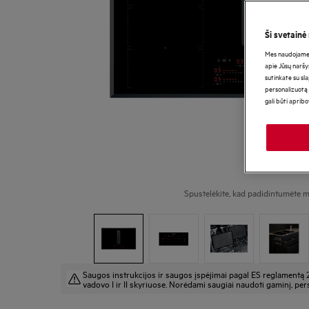
Ši svetainė
Mes naudojame s
apie Jūsų naršy
sutinkate su sl
personalizuotą 
gali būti aprib
Spustelėkite, kad padidintumėte m
Saugos instrukcijos ir saugos įspėjimai pagal ES reglamentą 
vadovo I ir II skyriuose. Norėdami saugiai naudoti gaminį, pers