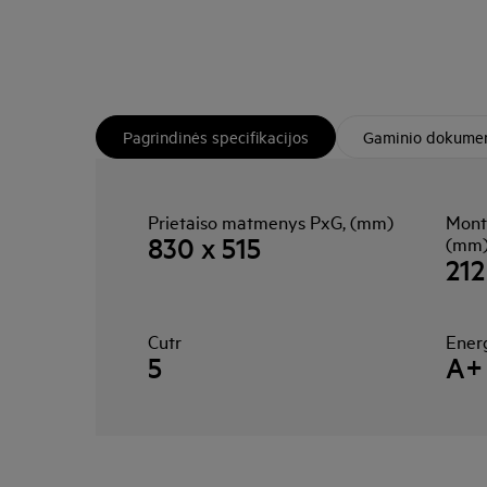
Pagrindinės specifikacijos
Gaminio dokumen
Prietaiso matmenys PxG, (mm)
Mont
830 x 515
(mm
212
Cutr
Ener
5
A+