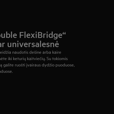
ouble FlexiBridge“
ar universalesnė
leidžia naudotis dešine arba kaire
te iki keturių kaitviečių. Su tokiomis
 galite ruošti įvairaus dydžio puoduose,
nduose.