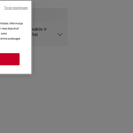
Tęsti nepriimant
kslais. Informacija
i visus slapukus“
 pateiktos nuotraukos ir
i Jums
niai ir gali netiksliai
ikiamos paslaugos