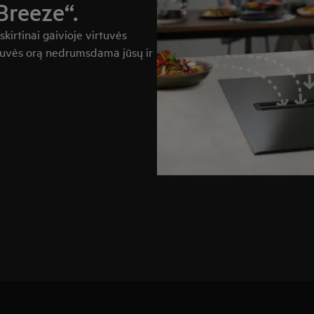
Breeze“.
skirtinai gaivioje virtuvės
irtuvės orą nedrumsdama jūsų ir