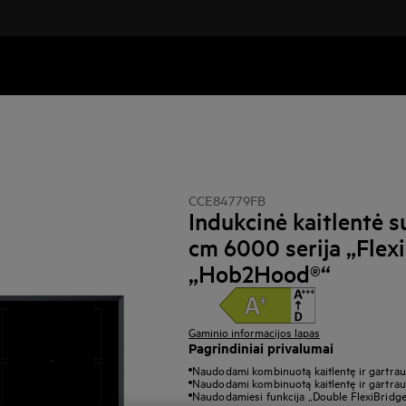
CCE84779FB
Indukcinė kaitlentė s
cm 6000 serija „Flex
„Hob2Hood®“
Gaminio informacijos lapas
Pagrindiniai privalumai
Naudodami kombinuotą kaitlentę ir gartraukį
Naudodami kombinuotą kaitlentę ir gartraukį
Naudodamiesi funkcija „Double FlexiBridge“ g