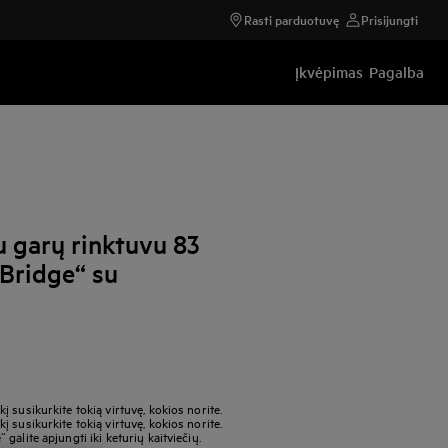
Rasti parduotuvę
Prisijungti
Įkvėpimas
Pagalba
u garų rinktuvu 83
iBridge“ su
 susikurkite tokią virtuvę, kokios norite.
 susikurkite tokią virtuvę, kokios norite.
alite apjungti iki keturių kaitviečių.