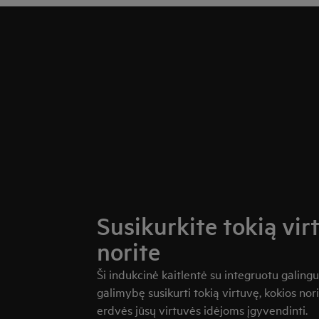
Susikurkite tokią vir
norite
Ši indukcinė kaitlentė su integruotu galingu
galimybę susikurti tokią virtuvę, kokios nor
erdvės jūsų virtuvės idėjoms įgyvendinti.