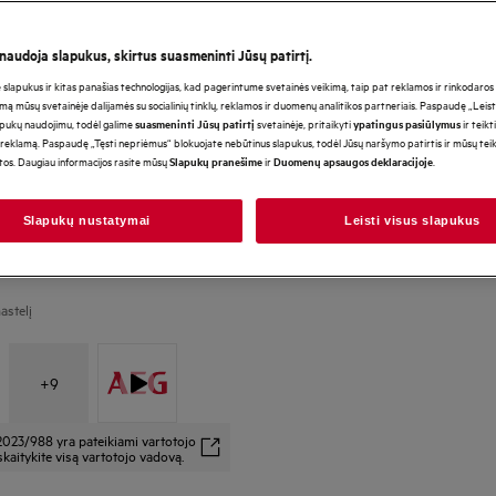
 naudoja slapukus, skirtus suasmeninti Jūsų patirtį.
lapukus ir kitas panašias technologijas, kad pagerintume svetainės veikimą, taip pat reklamos ir rinkodaros ti
mą mūsų svetainėje dalijamės su socialinių tinklų, reklamos ir duomenų analitikos partneriais. Paspaudę „Leist
*Produkto puslapio galerijoje
apukų naudojimu, todėl galime
svetainėje, pritaikyti
ir teikt
suasmeninti Jūsų patirtį
ypatingus pasiūlymus
vaizdo įrašai yra tik iliustraci
reklamą. Paspaudę „Tęsti nepriėmus“ blokuojate nebūtinus slapukus, todėl Jūsų naršymo patirtis ir mūsų te
atvaizduoti šį modelį.
otos. Daugiau informacijos rasite mūsų
ir
.
Slapukų pranešime
Duomenų apsaugos deklaracijoje
Slapukų nustatymai
Leisti visus slapukus
astelį
+
9
2023/988 yra pateikiami vartotojo
kaitykite visą vartotojo vadovą.