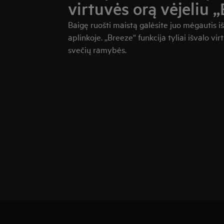
virtuvės orą vėjeliu „
Baigę ruošti maistą galėsite juo mėgautis iš
aplinkoje. „Breeze“ funkcija tyliai išvalo v
svečių ramybės.