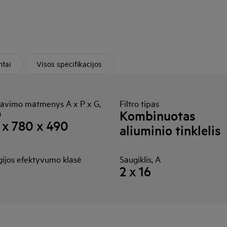
tai
Visos specifikacijos
avimo matmenys A x P x G,
Filtro tipas
Kombinuotas
)
 x 780 x 490
aliuminio tinklelis
gijos efektyvumo klasė
Saugiklis, A
2 x 16