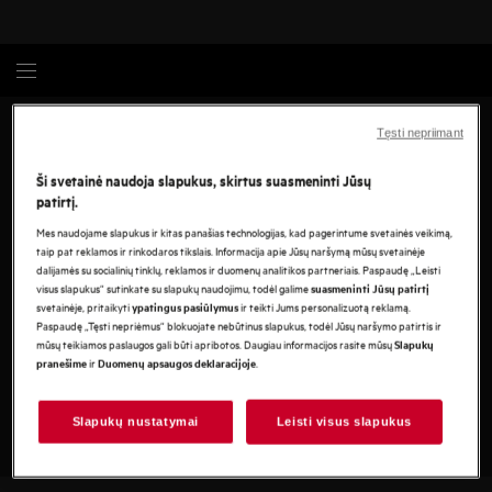
Trečiųjų šalių duomenų
Tęsti nepriimant
užklausos forma
Ši svetainė naudoja slapukus, skirtus suasmeninti Jūsų
patirtį.
Data sharing, connected appliances
Mes naudojame slapukus ir kitas panašias technologijas, kad pagerintume svetainės veikimą,
taip pat reklamos ir rinkodaros tikslais. Informacija apie Jūsų naršymą mūsų svetainėje
dalijamės su socialinių tinklų, reklamos ir duomenų analitikos partneriais. Paspaudę „Leisti
Informacija apie bendrovę
visus slapukus“ sutinkate su slapukų naudojimu, todėl galime
suasmeninti Jūsų patirtį
UAB „Electrolux" buveinės adresas: Ukmergės g. 219, Vilnius,
svetainėje, pritaikyti
ir teikti Jums personalizuotą reklamą.
ypatingus pasiūlymus
LT-07152
Paspaudę „Tęsti nepriėmus“ blokuojate nebūtinus slapukus, todėl Jūsų naršymo patirtis ir
Adresas
mūsų teikiamos paslaugos gali būti apribotos. Daugiau informacijos rasite mūsų
Slapukų
Ukmergės g. 219, Vilnius
ir
.
pranešime
Duomenų apsaugos deklaracijoje
LT-07152
Slapukų nustatymai
Leisti visus slapukus