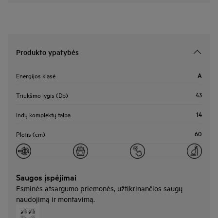
Produkto ypatybės
A
Energijos klasė
43
Triukšmo lygis (Db)
14
Indų komplektų talpa
60
Plotis (cm)
Saugos įspėjimai
Esminės atsargumo priemonės, užtikrinančios saugų
naudojimą ir montavimą.