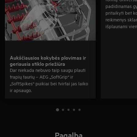
padidinamas gy
pritaikyti bet ko
reikmenys skla
išplaunami vien
Aukščiausios kokybės plovimas ir
geriausia stiklo priežiūra
Dar niekada nebuvo taip saugu plauti
trapių taurių – AEG „SoftGrip“ ir
„SoftSpikes“ puikiai bei tvirtai jas laiko
ir apsaugo.
Pagalba