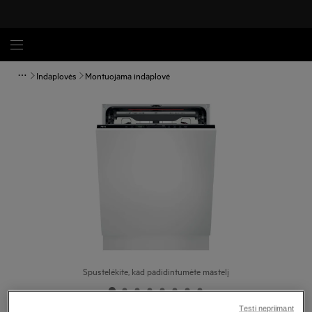
Indaplovės
Montuojama indaplovė
Spustelėkite, kad padidintumėte mastelį
Tęsti nepriimant