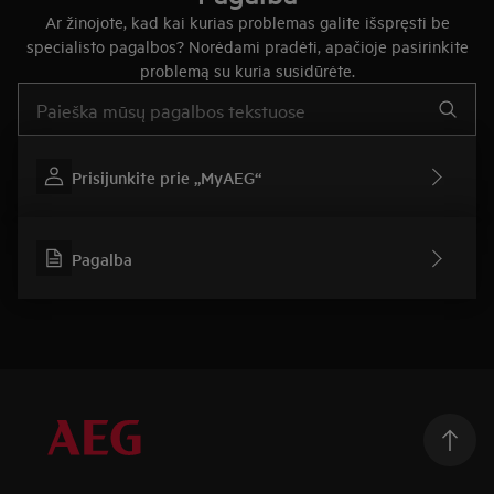
Ar žinojote, kad kai kurias problemas galite išspręsti be
specialisto pagalbos? Norėdami pradėti, apačioje pasirinkite
problemą su kuria susidūrėte.
Įveskite tekstą, jei norite ieškoti pagalbinių straipsnių
Prisijunkite prie „MyAEG“
Pagalba