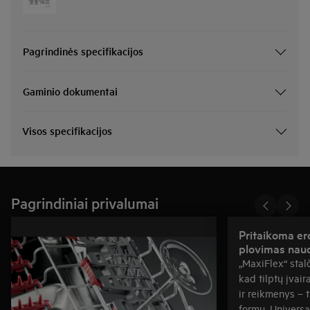
Pagrindinės specifikacijos
Gaminio dokumentai
Visos specifikacijos
Pagrindiniai privalumai
Pritaikoma er
plovimas nau
„MaxiFlex“ stalč
kad tilptų įvair
ir reikmenys – t
formų. Universal