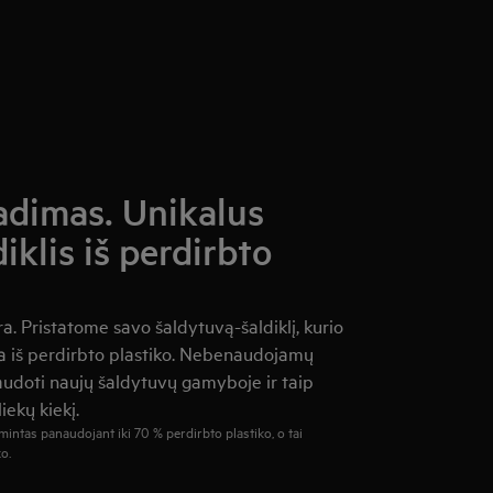
radimas. Unikalus
iklis iš perdirbto
ra. Pristatome savo šaldytuvą-šaldiklį, kurio
 iš perdirbto plastiko. Nebenaudojamų
audoti naujų šaldytuvų gamyboje ir taip
ekų kiekį.
intas panaudojant iki 70 % perdirbto plastiko, o tai
o.