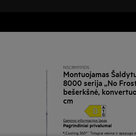
NSC8M191DS
Montuojamas Šaldytuv
8000 serija „No Fros
bešerkšnė, konvertuo
cm
Gaminio informacijos lapas
Pagrindiniai privalumai
„Cooling 360°“ Tolygiai vėsina ir apsaugo m