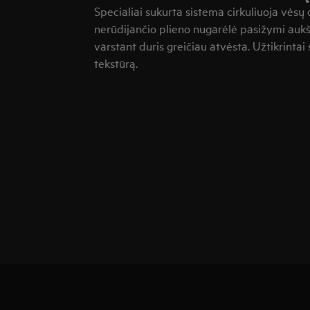
Specialiai sukurta sistema cirkuliuoja vėsų
nerūdijančio plieno nugarėlė pasižymi aukš
varstant duris greičiau atvėsta. Užtikrinta
tekstūrą.