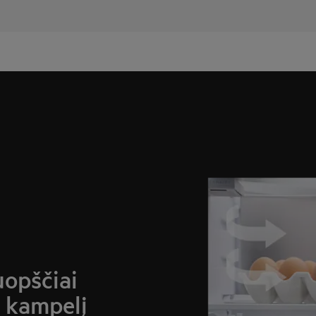
uopščiai
ą kampelį