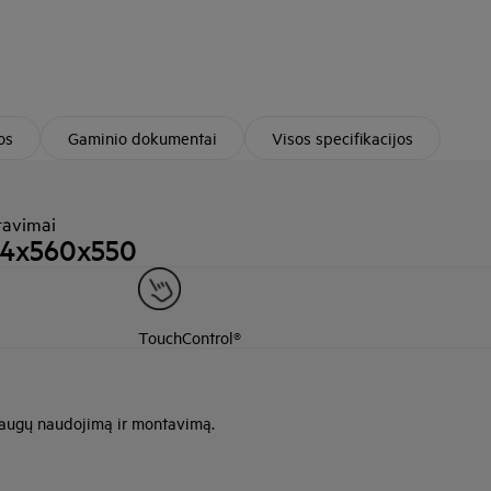
os
Gaminio dokumentai
Visos specifikacijos
tavimai
94x560x550
TouchControl®
saugų naudojimą ir montavimą.