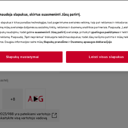
„Cooling 360°“ aktyviai cirkuliuoja orą po 
maistą kiekvienoje lentynoje.
Šaldytuvas-šaldiklis, kurio vidinė danga pa
 naudoja slapukus, skirtus suasmeninti Jūsų patirtį.
lapukus ir kitas panašias technologijas, kad pagerintume svetainės veikimą, taip pat reklamos ir rinkodaros ti
mą mūsų svetainėje dalijamės su socialinių tinklų, reklamos ir duomenų analitikos partneriais. Paspaudę „Leist
apukų naudojimu, todėl galime
svetainėje, pritaikyti
ir teikt
suasmeninti Jūsų patirtį
ypatingus pasiūlymus
reklamą. Paspaudę „Tęsti nepriėmus“ blokuojate nebūtinus slapukus, todėl Jūsų naršymo patirtis ir mūsų te
*Produkto puslapio galerijoje
otos. Daugiau informacijos rasite mūsų
ir
.
Slapukų pranešime
Duomenų apsaugos deklaracijoje
vaizdo įrašai yra tik iliustraci
atvaizduoti šį modelį.
Slapukų nustatymai
Leisti visus slapukus
10 metų garantija kompresori
astelį
+
8
2023/988 yra pateikiami vartotojo
kaitykite visą vartotojo vadovą.