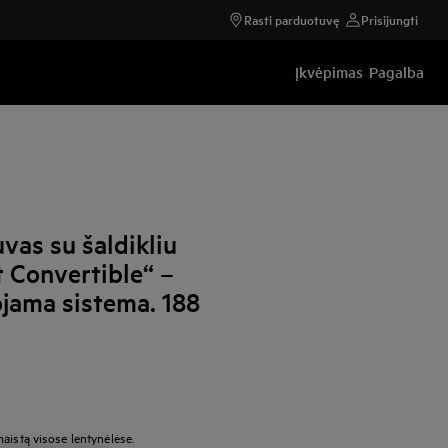
Rasti parduotuvę
Prisijungti
Įkvėpimas
Pagalba
as su šaldikliu
t Convertible“ –
jama sistema. 188
aistą visose lentynėlėse.