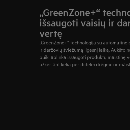
„GreenZone+“ techno
išsaugoti vaisių ir d
vertę
„GreenZone+“ technologija su automatine d
ir daržovių šviežumą ilgesnį laiką. Aukšto 
puiki aplinka išsaugoti produktų maistinę ve
užkertant kelią per didelei drėgmei ir mais