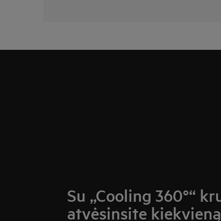
Su „Cooling 360°“ kr
atvėsinsite kiekvien