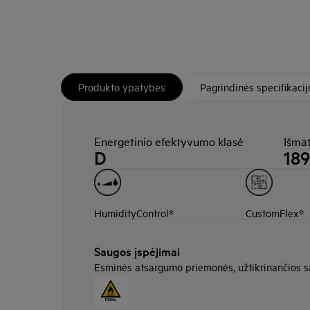
Produkto ypatybės
Pagrindinės specifikacij
Energetinio efektyvumo klasė
Išma
D
18
HumidityControl®
CustomFlex®
Saugos įspėjimai
Esminės atsargumo priemonės, užtikrinančios 