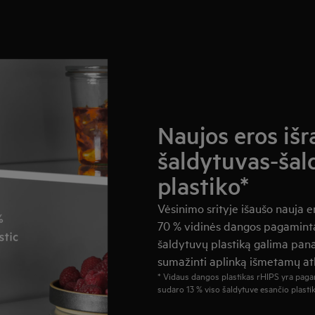
Naujos eros iš
šaldytuvas-šald
plastiko*
Vėsinimo srityje išaušo nauja e
70 % vidinės dangos pagaminta
šaldytuvų plastiką galima pan
sumažinti aplinką išmetamų atli
* Vidaus dangos plastikas rHIPS yra pagam
sudaro 13 % viso šaldytuve esančio plastik