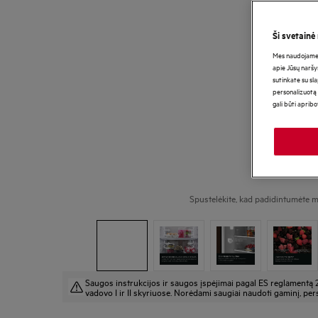
Ši svetainė
Mes naudojame s
apie Jūsų naršy
sutinkate su sl
personalizuotą 
gali būti aprib
Spustelėkite, kad padidintumėte m
Saugos instrukcijos ir saugos įspėjimai pagal ES reglamentą 
vadovo I ir II skyriuose. Norėdami saugiai naudoti gaminį, pers