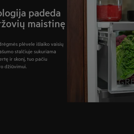
logija padeda
aržovių maistinę
rėgmės plėvele išlaiko vaisių
našumo stalčiuje sukuriama
rtę ir skonį, tuo pačiu
to džiūvimui.