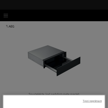
AEG
Spustelėkite, kad padidintumėte mastelį
Tęsti nepriimant