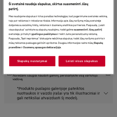
Ši svetainė naudoja slapukus, skirtus suasmeninti Jūsų
NKD914T
patirtį.
Montuojamas Integruojamas stalčius
Mes naudojame slapukus ir kitas panašias technologijas, kad pagerintume svetainės veikimą,
8000 serija
taip pat reklamos ir rinkodaros tikslais. Informacija apie Jūsų naršymą mūsų svetainėje
dalijamės su socialinių tinklų, reklamos ir duomenų analitikos partneriais. Paspaudę „Leisti
Pagrindiniai privalumai
visus slapukus“ sutinkate su slapukų naudojimu, todėl galime
suasmeninti Jūsų patirtį
Reguliuojamos temperatūros stalčiuje galėsite pašildyti lėkštes ir iškildinti
svetainėje, pritaikyti
ir teikti Jums personalizuotą reklamą.
ypatingus pasiūlymus
tešlą.
Paspaudę „Tęsti nepriėmus“ blokuojate nebūtinus slapukus, todėl Jūsų naršymo patirtis ir
Integruotas šildymo stalčius užtikrina tobulą maisto temperatūrą.
mūsų teikiamos paslaugos gali būti apribotos. Daugiau informacijos rasite mūsų
Slapukų
Elektroninis jutiklinis ekranas – sklandus ir intuityvus valdymas.
ir
.
pranešime
Duomenų apsaugos deklaracijoje
Slapukų nustatymai
Leisti visus slapukus
Saugos instrukcijos ir saugos įspėjimai pagal ES reglamentą
2023/988 yra pateikiami vartotojo vadovo I ir II skyriuose.
Norėdami saugiai naudoti gaminį, perskaitykite visą vartotojo
vadovą.
*Produkto puslapio galerijoje pateiktos
nuotraukos ir vaizdo įrašai yra tik iliustraciniai ir
gali netiksliai atvaizduoti šį modelį.