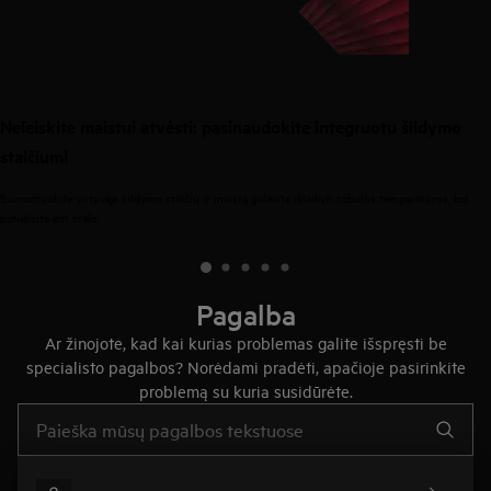
Neleiskite maistui atvėsti: pasinaudokite integruotu šildymo
stalčiumi
Sumontuokite virtuvėje šildymo stalčių ir maistą galėsite išlaikyti tobulos temperatūros, kol
patieksite ant stalo.
Pagalba
Ar žinojote, kad kai kurias problemas galite išspręsti be
specialisto pagalbos? Norėdami pradėti, apačioje pasirinkite
problemą su kuria susidūrėte.
Įveskite tekstą, jei norite ieškoti pagalbinių straipsnių