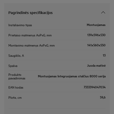
Pagrindinės specifikacijos
Montuojamas
Instaliavimo tipas
139x596x530
Prietaiso matmenys AxPxG, mm
141x560x550
Montavimo matmenys AxPxG, mm
13
Saugiklis, A
Juoda matinė
Spalva
Produkto
Montuojamas Integruojamas stalčius 8000 serija
pavadinimas
7333394047034
EAN kodas
59,6
Plotis, cm