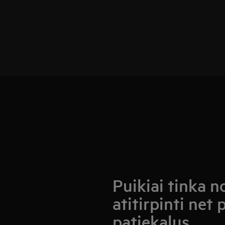
Puikiai tinka no
atitirpinti net 
patiekalus