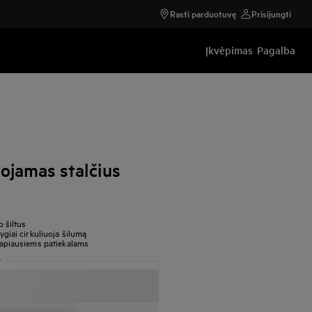
Rasti parduotuvę
Prisijungti
Įkvėpimas
Pagalba
ojamas stalčius
o šiltus
lygiai cirkuliuoja šilumą
trapiausiems patiekalams