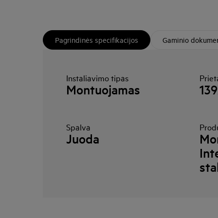
Pagrindinės specifikacijos
Gaminio dokumen
Instaliavimo tipas
Prie
Montuojamas
13
Spalva
Prod
Juoda
Mo
Int
sta