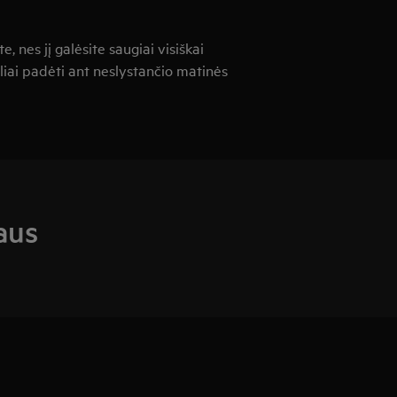
e, nes jį galėsite saugiai visiškai
biliai padėti ant neslystančio matinės
aus