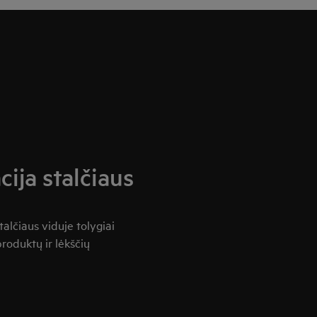
cija stalčiaus
talčiaus viduje tolygiai
roduktų ir lėkščių