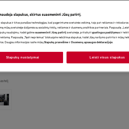
*Produkto puslapio galerijoje
vaizdo įrašai yra tik iliustraci
atvaizduoti šį modelį.
 naudoja slapukus, skirtus suasmeninti Jūsų patirtį.
lapukus ir kitas panašias technologijas, kad pagerintume svetainės veikimą, taip pat reklamos ir rinkodaros ti
mą mūsų svetainėje dalijamės su socialinių tinklų, reklamos ir duomenų analitikos partneriais. Paspaudę „Leist
apukų naudojimu, todėl galime
svetainėje, pritaikyti
ir teikt
suasmeninti Jūsų patirtį
ypatingus pasiūlymus
reklamą. Paspaudę „Tęsti nepriėmus“ blokuojate nebūtinus slapukus, todėl Jūsų naršymo patirtis ir mūsų te
otos. Daugiau informacijos rasite mūsų
ir
.
Slapukų pranešime
Duomenų apsaugos deklaracijoje
Slapukų nustatymai
Leisti visus slapukus
astelį