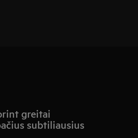
rint greitai
pačius subtiliausius