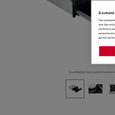
Ši svetainė
Mes naudojame s
apie Jūsų naršy
sutinkate su sl
personalizuotą 
gali būti aprib
Spustelėkite, kad padidintumėte m