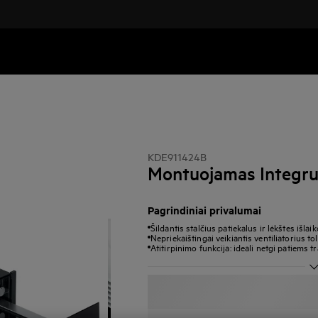
KDE911424B
Montuojamas Integru
Pagrindiniai privalumai
Šildantis stalčius patiekalus ir lėkštes išlaik
Nepriekaištingai veikiantis ventiliatorius to
Atitirpinimo funkcija: ideali netgi patiems 