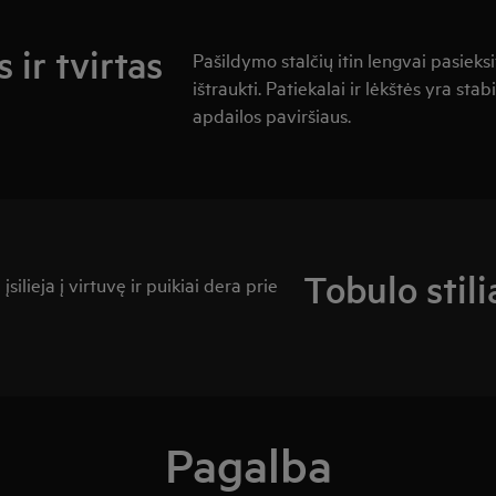
ir tvirtas
Pašildymo stalčių itin lengvai pasieksit
ištraukti. Patiekalai ir lėkštės yra sta
apdailos paviršiaus.
Tobulo stili
įsilieja į virtuvę ir puikiai dera prie
Pagalba