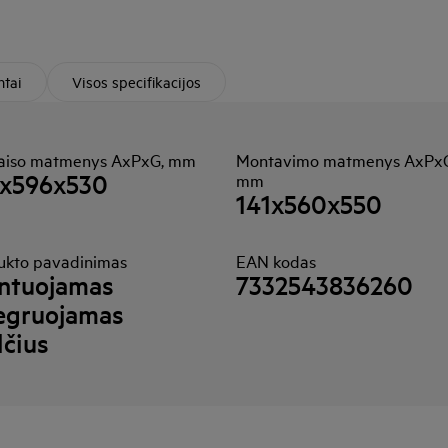
tai
Visos specifikacijos
taiso matmenys AxPxG, mm
Montavimo matmenys AxPx
9x596x530
mm
141x560x550
ukto pavadinimas
EAN kodas
ntuojamas
7332543836260
egruojamas
lčius