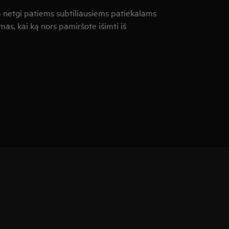
ka netgi patiems subtiliausiems patiekalams
mas, kai ką nors pamiršote išimti iš