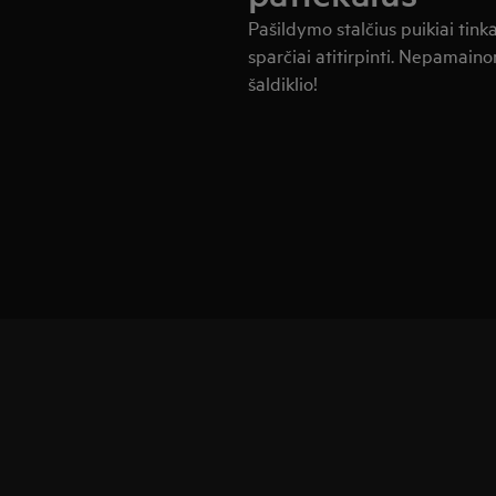
Pašildymo stalčius puikiai tin
sparčiai atitirpinti. Nepamaino
šaldiklio!