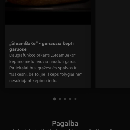
„SteamBake“ - geriausia kepti
garuose
Daugiafunkcė orkaitė „SteamBake“
kepimo metu leidžia naudoti garus.
Patiekalai bus gražesnės spalvos ir
traškesni, be to, jie iškeps tolygiai net
nesukiojant kepimo indo.
Pagalba