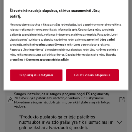
OA5PB531AB
Ši svetainė naudoja slapukus, skirtus suasmeninti Jūsų
Orkaitė 5000 serija SurroundCook
patirtį.
su SteamBake su maisto termometru
Mes naudojame slapukus ir kitas panašias technologijas, kad pagerintume svetainės veikimą,
taip pat reklamos ir rinkodaros tikslais. Informacija apie Jūsų naršymą mūsų svetainėje
dalijamės su socialinių tinklų, reklamos ir duomenų analitikos partneriais. Paspaudę „Leisti
visus slapukus“ sutinkate su slapukų naudojimu, todėl galime
suasmeninti Jūsų patirtį
Gaminio informacijos lapas
svetainėje, pritaikyti
ir teikti Jums personalizuotą reklamą.
ypatingus pasiūlymus
Pagrindiniai privalumai
Paspaudę „Tęsti nepriėmus“ blokuojate nebūtinus slapukus, todėl Jūsų naršymo patirtis ir
5000 serijos orkaitė „SurroundCook®“ su „SteamBake“ funkcija optimaliam
mūsų teikiamos paslaugos gali būti apribotos. Daugiau informacijos rasite mūsų
Slapukų
kepimui
ir
.
pranešime
Duomenų apsaugos deklaracijoje
„SteamBake“ naudoja garus, kad užtikrintų puikų rezultatą.
Naudodami maisto termometrą visada žinosite tikslią temperatūrą.
Slapukų nustatymai
Leisti visus slapukus
Saugos instrukcijos ir saugos įspėjimai pagal ES reglamentą
2023/988 yra pateikiami vartotojo vadovo I ir II skyriuose.
Norėdami saugiai naudoti gaminį, perskaitykite visą vartotojo
vadovą.
*Produkto puslapio galerijoje pateiktos
nuotraukos ir vaizdo įrašai yra tik iliustraciniai ir
gali netiksliai atvaizduoti šį modelį.