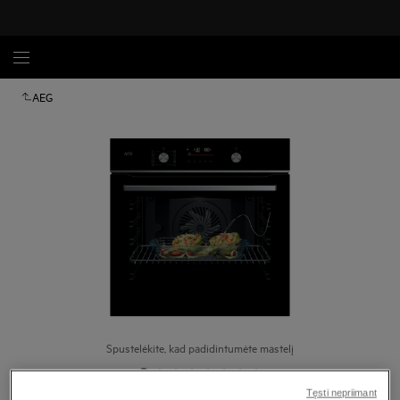
AEG
Spustelėkite, kad padidintumėte mastelį
Tęsti nepriimant