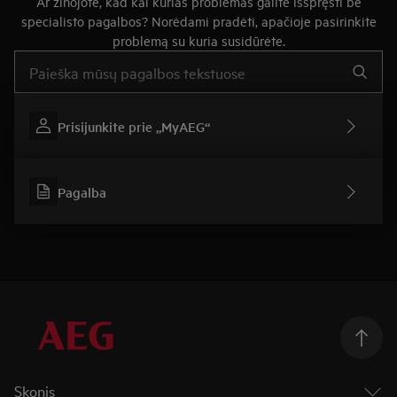
Ar žinojote, kad kai kurias problemas galite išspręsti be
specialisto pagalbos? Norėdami pradėti, apačioje pasirinkite
problemą su kuria susidūrėte.
Įveskite tekstą, jei norite ieškoti pagalbinių straipsnių
Prisijunkite prie „MyAEG“
Pagalba
Skonis