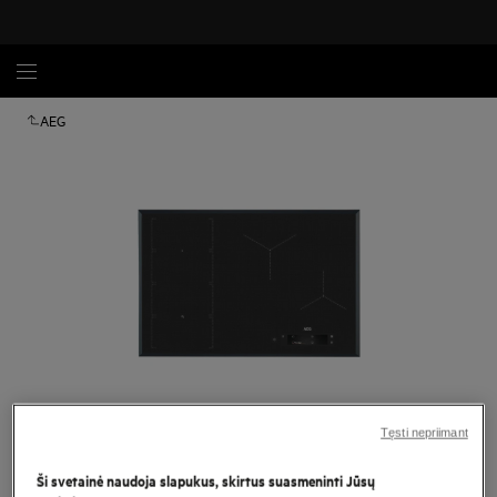
AEG
Spustelėkite, kad padidintumėte mastelį
Tęsti nepriimant
Ši svetainė naudoja slapukus, skirtus suasmeninti Jūsų