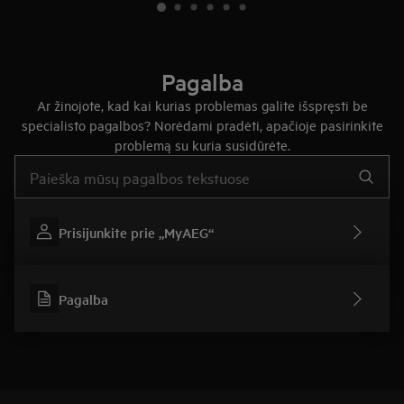
Pagalba
Ar žinojote, kad kai kurias problemas galite išspręsti be
specialisto pagalbos? Norėdami pradėti, apačioje pasirinkite
problemą su kuria susidūrėte.
Įveskite tekstą, jei norite ieškoti pagalbinių straipsnių
Prisijunkite prie „MyAEG“
Pagalba