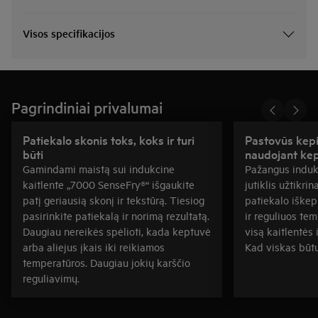
Visos specifikacijos
Pagrindiniai privalumai
Patiekalo skonis toks, koks ir turi
Pastovūs kepi
būti
naudojant kep
Gamindami maistą sui indukcine
Pažangus induk
kaitlente „7000 SenseFry®“ išgaukite
jutiklis užtikri
patį geriausią skonį ir tekstūrą. Tiesiog
patiekalo iškepi
pasirinkite patiekalą ir norimą rezultatą.
ir reguliuos te
Daugiau nereikės spėlioti, kada keptuvė
visą kaitlentės 
arba aliejus įkais iki reikiamos
Kad viskas būtų
temperatūros. Daugiau jokių karščio
reguliavimų.