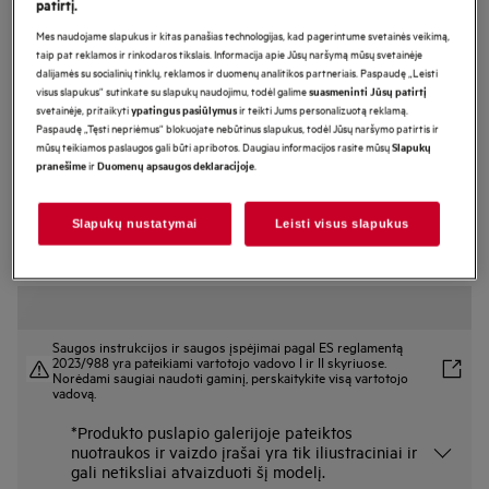
patirtį.
IAE84851FB
Mes naudojame slapukus ir kitas panašias technologijas, kad pagerintume svetainės veikimą,
Indukcinė kaitlentė 80 cm 7000
taip pat reklamos ir rinkodaros tikslais. Informacija apie Jūsų naršymą mūsų svetainėje
dalijamės su socialinių tinklų, reklamos ir duomenų analitikos partneriais. Paspaudę „Leisti
serija „Hob2Hood®“
visus slapukus“ sutinkate su slapukų naudojimu, todėl galime
suasmeninti Jūsų patirtį
svetainėje, pritaikyti
ir teikti Jums personalizuotą reklamą.
ypatingus pasiūlymus
Paspaudę „Tęsti nepriėmus“ blokuojate nebūtinus slapukus, todėl Jūsų naršymo patirtis ir
mūsų teikiamos paslaugos gali būti apribotos. Daugiau informacijos rasite mūsų
Slapukų
Gaminio informacijos lapas
ir
.
pranešime
Duomenų apsaugos deklaracijoje
Pagrindiniai privalumai
Su indukcine kaitlente „7000 SenseFry®“ patiekalus paruošite
profesionaliai.
Slapukų nustatymai
Leisti visus slapukus
Naudodamiesi kepimo jutikliu užtikrina tolygų kepimą
Pasirinkiti gaminimo nuostatas nuo šiol ypatingai lengva ir patogu
Saugos instrukcijos ir saugos įspėjimai pagal ES reglamentą
2023/988 yra pateikiami vartotojo vadovo I ir II skyriuose.
Norėdami saugiai naudoti gaminį, perskaitykite visą vartotojo
vadovą.
*Produkto puslapio galerijoje pateiktos
nuotraukos ir vaizdo įrašai yra tik iliustraciniai ir
gali netiksliai atvaizduoti šį modelį.