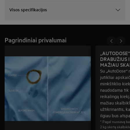
Visos specifikacijos
Pagrindiniai privalumai
„AUTODOSE“
DRABUŽIUS I
MAŽIAU SKA
Su „AutoDose“ n
jutikliai apskaič
minkštiklio kie
naudodama tik s
reikalingą kiekį
mažiau skalbikl
užtikrinantis, 
ilgiau bus atsp
* Pagal nuosavą b
2 kg skirtą skalbikli