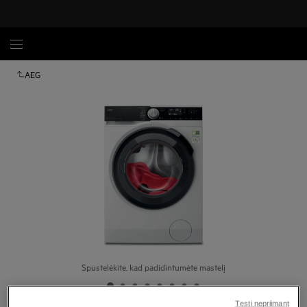
AEG
Spustelėkite, kad padidintumėte mastelį
Tęsti nepriimant