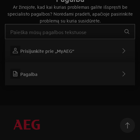
Ar žinojote, kad kai kurias problemas galite išspręsti be
specialisto pagalbos? Norėdami pradėti, apačioje pasirinkite
problemą su kuria susidūrėte.
Įveskite tekstą, jei norite ieškoti pagalbinių straipsnių
Prisijunkite prie „MyAEG“
Pagalba