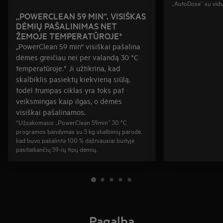
„AutoDose“ su vidu
„POWERCLEAN 59 MIN“. VISIŠKAS
DĖMIŲ PAŠALINIMAS NET
ŽEMOJE TEMPERATŪROJE*
„PowerClean 59 min“ visiškai pašalina
dėmes greičiau nei per valandą 30 °C
temperatūroje.* Ji užtikrina, kad
skalbiklis pasiektų kiekvieną siūlą,
todėl trumpas ciklas yra toks pat
veiksmingas kaip ilgas, o dėmės
visiškai pašalinamos.
*Užsakomasis „PowerClean 59min“ 30 °C
programos bandymas su 5 kg skalbinių parodė,
kad buvo pašalinta 100 % dažniausiai buityje
pasitaikančių 59-ių tipų dėmių.
Pagalba